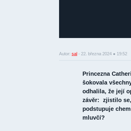
Autor:
sal
-
22. března 2024 ● 19:52
Princezna Catheri
šokovala všechny
odhalila, že její
závěr: zjistilo se
podstupuje chemo
mluvčí?