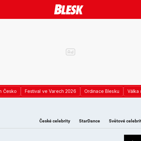
n Česko
Festival ve Varech 2026
Ordinace Blesku
Válka 
České celebrity
StarDance
Světové celebri