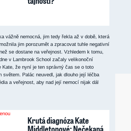
tajností?
nka vážně nemocná, jim tedy řekla až v době, která
možnila jim porozumět a zpracovat tuhle negativní
 než se dostane na veřejnost. Vzhledem k tomu,
dne v Lambrook School začaly velikonoční
 Kate, že nyní je ten správný čas se o toto
ým světem. Palác neuvedl, jak dlouho její léčba
dia a veřejnost, aby nad její nemocí nijak dál
Krutá diagnóza Kate
Middletonové: Nečekaná