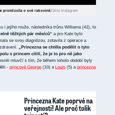
e promluvila o své rakovině
Zdroj: Instagram
 i jejího muže, následníka trůnu Williama (42), to
elně těžkých pár měsíců“
a pro Kate bylo
vnala se svou diagnózou, zotavila z operace a
uzdravení.
„
Princezna se chtěla podělit o tyto
olu s princem cítili, že je to pro ně jako
esnili mluvčí s tím, že během tohoto období byly
děti -
princové George
(10) a
Louis
(5) a
princezna
Princezna Kate poprvé na
veřejnosti! Ale proč tolik