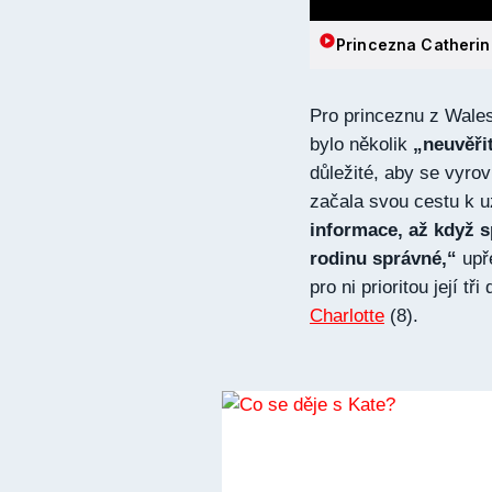
Princezna Catherin
Pro princeznu z Walesu
bylo několik
„neuvěřit
důležité, aby se vyro
začala svou cestu k 
informace, až když sp
rodinu správné,“
upř
pro ni prioritou její tři 
Charlotte
(8).