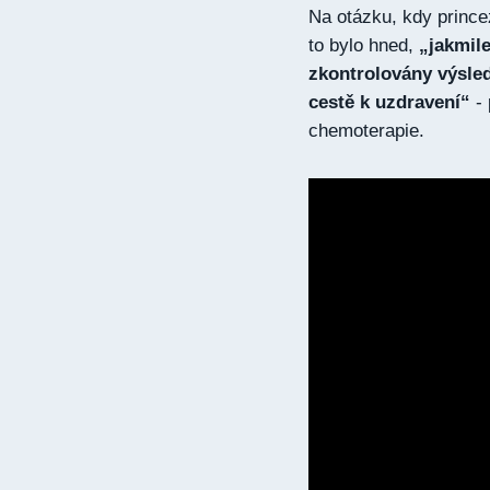
Na otázku, kdy princez
to bylo hned,
„jakmil
zkontrolovány výsle
cestě k uzdravení“
- 
chemoterapie.