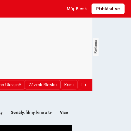
Můj Blesk
Přihlásit se
na Ukrajině
Zázrak Blesku
Krimi
Donald Trump
Sport
ty
Seriály, filmy, kino a tv
Více