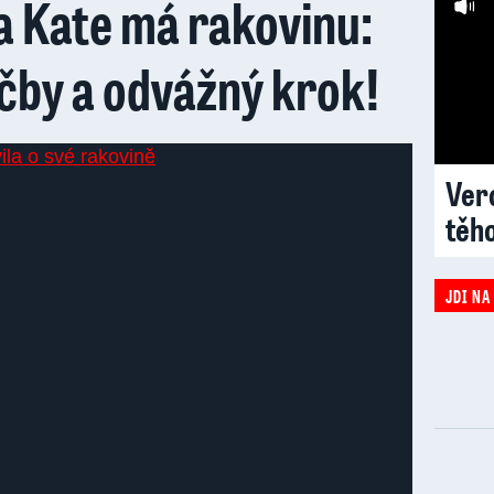
a Kate má rakovinu:
éčby a odvážný krok!
Vero
těh
JDI NA