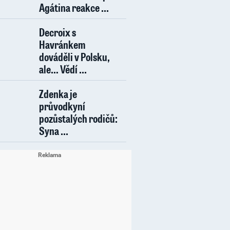
Agátina reakce ...
Decroix s
Havránkem
dováděli v Polsku,
ale… Vědí ...
Zdenka je
průvodkyní
pozůstalých rodičů:
Syna ...