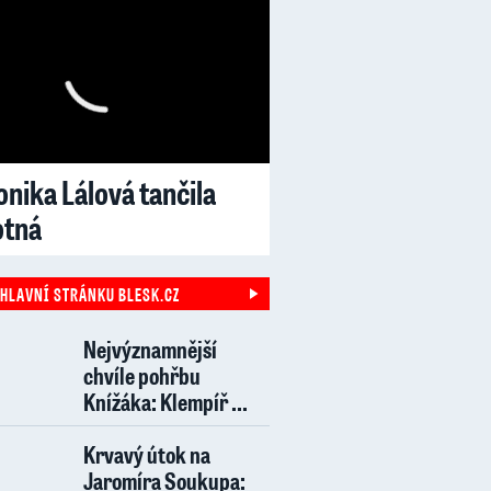
nika Lálová tančila
otná
 HLAVNÍ STRÁNKU BLESK.CZ
Nejvýznamnější
chvíle pohřbu
Knížáka: Klempíř ...
Krvavý útok na
Jaromíra Soukupa: