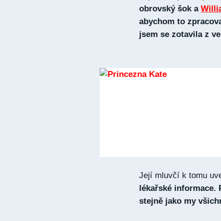
obrovský šok a
Will
abychom to zpracova
jsem se zotavila z v
Její mluvčí k tomu uv
lékařské informace.
stejně jako my všich