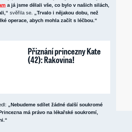
iam
a já jsme dělali vše, co bylo v našich silách,
li,“
svěřila se.
„Trvalo i nějakou dobu, než
elké operace, abych mohla začít s léčbou.“
Přiznání princezny Kate
(42): Rakovina!
edl:
„Nebudeme sdílet žádné další soukromé
 Princezna má právo na lékařské soukromí,
ni.“