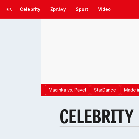
Celebrity
Zprávy
Sport
Video
Macinka vs. Pavel
StarDance
Made i
CELEBRITY