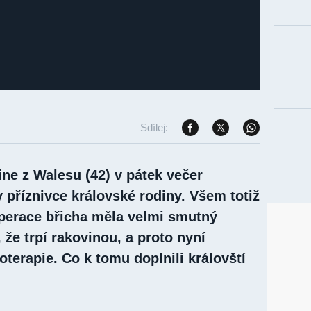
Sdílej:
ne z Walesu (42) v pátek večer
 příznivce královské rodiny. Všem totiž
 operace břicha měla velmi smutný
, že trpí rakovinou, a proto nyní
terapie. Co k tomu doplnili královští