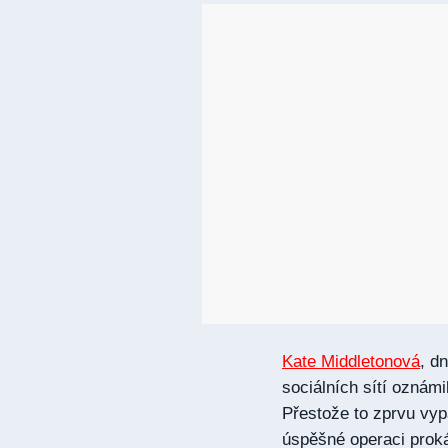
Kate Middletonová
, d
sociálních sítí oznámi
Přestože to zprvu vypa
úspěšné operaci prok