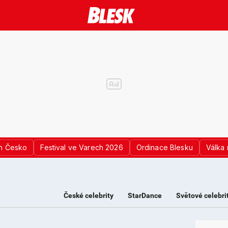
n Česko
Festival ve Varech 2026
Ordinace Blesku
Válka 
České celebrity
StarDance
Světové celebri