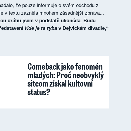
padalo, že pouze informuje o svém odchodu z
le v textu zazněla mnohem zásadnější zpráva...
kou dráhu jsem v podstatě ukončila. Budu
ředstavení
Kde je ta ryba
v
Dejvickém divadle,“
Comeback jako fenomén
mladých: Proč neobvyklý
sitcom získal kultovní
status?