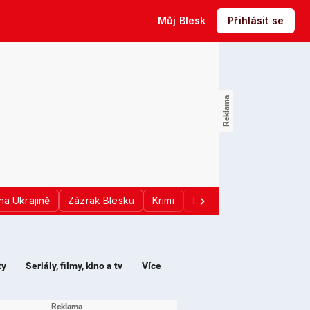
Můj Blesk
Přihlásit se
na Ukrajině
Zázrak Blesku
Krimi
Donald Trump
Sport
ty
Seriály, filmy, kino a tv
Více