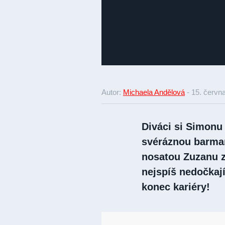
Autor:
Michaela Andělová
-
15. červn
Diváci si Simonu
svéráznou barma
nosatou Zuzanu z
nejspíš nedočkají
konec kariéry!