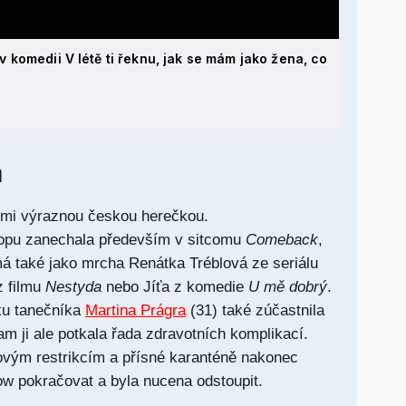
komedii V létě ti řeknu, jak se mám jako žena, co
m
elmi výraznou českou herečkou.
opu zanechala především v sitcomu
Comeback
,
má také jako mrcha Renátka Tréblová ze seriálu
z filmu
Nestyda
nebo Jíťa z komedie
U mě dobrý
.
ku tanečníka
Martina Prágra
(31) také zúčastnila
Tam ji ale potkala řada zdravotních komplikací.
ovým restrikcím a přísné karanténě nakonec
w pokračovat a byla nucena odstoupit.