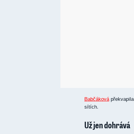
Babčáková
překvapila
sítích.
Už jen dohrává