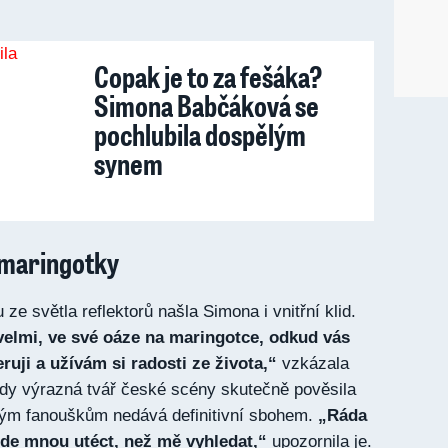
Copak je to za fešáka?
Simona Babčáková se
pochlubila dospělým
synem
 maringotky
ze světla reflektorů našla Simona i vnitřní klid.
velmi, ve své oáze na maringotce, odkud vás
ruji a užívám si radosti ze života,“
vzkázala
edy výrazná tvář české scény skutečně pověsila
svým fanouškům nedává definitivní sbohem.
„Ráda
řede mnou utéct, než mě vyhledat,“
upozornila je.