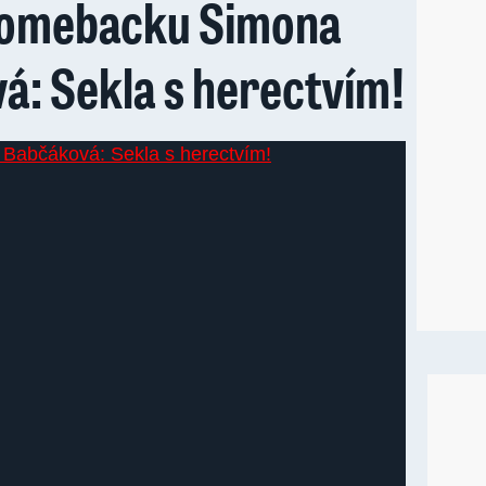
Comebacku Simona
á: Sekla s herectvím!