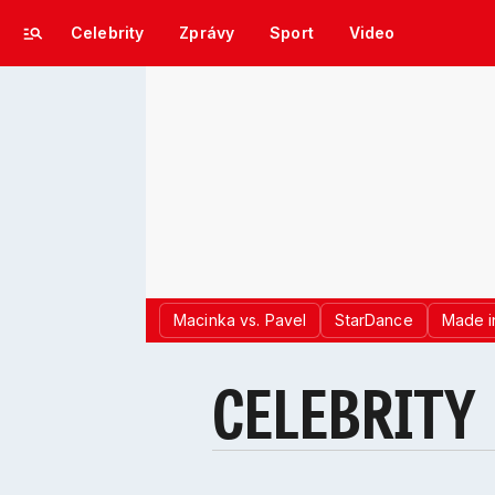
Celebrity
Zprávy
Sport
Video
Macinka vs. Pavel
StarDance
Made i
CELEBRITY