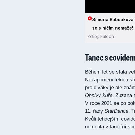
Simona Babčáková v 
se s ničím nemaže!
Zdroj: Falcon
Tanec s covide
Během let se stala v
Nezapomenutelnou st
pro diváky je ale zná
Ohnivý kuře
, Zuzana 
V roce 2021 se po bo
11. řady
StarDance
. 
Kvůli tehdejším covid
nemohla v taneční sho