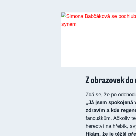
Z obrazovek do
Zdá se, že po odchodu 
„Já jsem spokojená 
zdravím a kde regene
fanouškům. Ačkoliv t
herectví na hřebík, 
říkám, že je těžší p