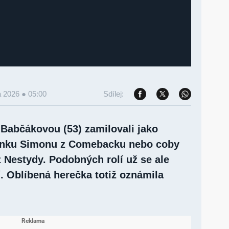
a 2026 ● 05:00
Sdílej:
 Babčákovou (53) zamilovali jako
nku Simonu z Comebacku nebo coby
 Nestydy. Podobných rolí už se ale
. Oblíbená herečka totiž oznámila