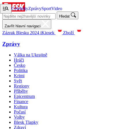
Celebrity
Zprávy
Sport
Video
Hledat
Zavřít hlavní navigaci
Zázrak Blesku 2024
iKiosek
Zboží
Zprávy
Válka na Ukrajině
Hráči
Česko
Politika
Krimi
Svět
Regiony
Příběhy
Epicentrum
Finance
Kultura
Počasí
Volby
Blesk Tlapky
Zdraví