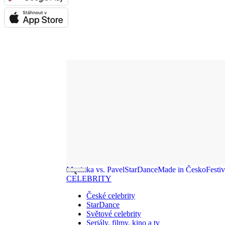
Macinka vs. Pavel
StarDance
Made in Česko
Festi
CELEBRITY
České celebrity
StarDance
Světové celebrity
Seriály, filmy, kino a tv