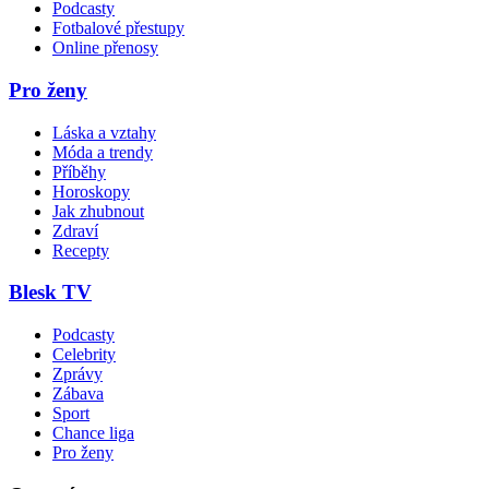
Podcasty
Fotbalové přestupy
Online přenosy
Pro ženy
Láska a vztahy
Móda a trendy
Příběhy
Horoskopy
Jak zhubnout
Zdraví
Recepty
Blesk TV
Podcasty
Celebrity
Zprávy
Zábava
Sport
Chance liga
Pro ženy