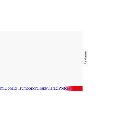
imi
Donald Trump
Sport
Tlapky
Hráči
Podcasty
Fotbal
Testy Blesku
Politik