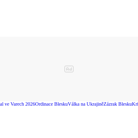
val ve Varech 2026
Ordinace Blesku
Válka na Ukrajině
Zázrak Blesku
Kr