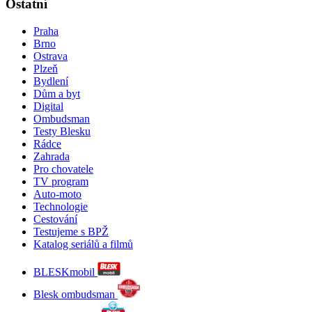
Ostatní
Praha
Brno
Ostrava
Plzeň
Bydlení
Dům a byt
Digital
Ombudsman
Testy Blesku
Rádce
Zahrada
Pro chovatele
TV program
Auto-moto
Technologie
Cestování
Testujeme s BPŽ
Katalog seriálů a filmů
BLESKmobil
Blesk ombudsman