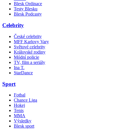
Blesk Ordinace
Testy Blesku
Blesk Podcasty
Celebrity
České celebrity
MFF Karlovy Vary
Světové celebrity
Královské rodiny
Módní policie
TV, film a seriály
Ina T.
StarDance
Sport
Fotbal
Chance Liga
Hokej
Tenis
MMA
Výsledky
Blesk sport