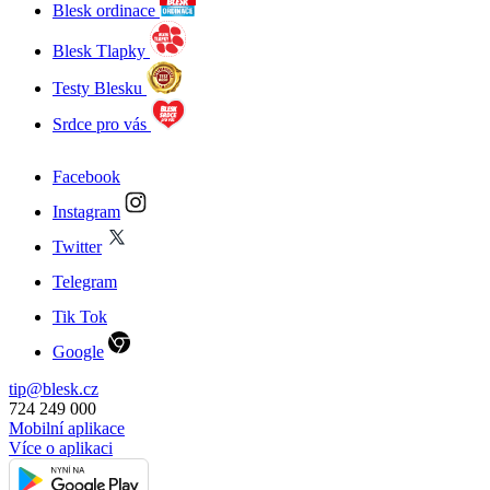
Blesk ordinace
Blesk Tlapky
Testy Blesku
Srdce pro vás
Facebook
Instagram
Twitter
Telegram
Tik Tok
Google
tip@blesk.cz
724 249 000
Mobilní aplikace
Více o aplikaci