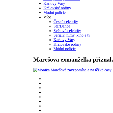
Karlovy Vary
Královské rodiny
Módní policie
Více
České celebrity
StarDance
Světové celebrity
Seriály, filmy, kino a tv
Karlovy Vary
Královské rodiny
Módní policie
Marešova exmanželka přiznala