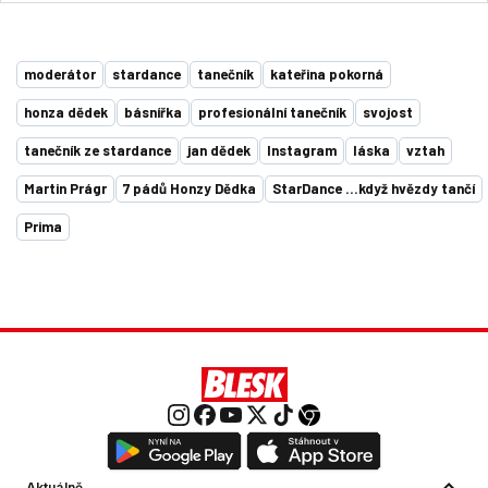
moderátor
stardance
tanečník
kateřina pokorná
honza dědek
básnířka
profesionální tanečník
svojost
tanečník ze stardance
jan dědek
Instagram
láska
vztah
Martin Prágr
7 pádů Honzy Dědka
StarDance …když hvězdy tančí
Prima
Aktuálně