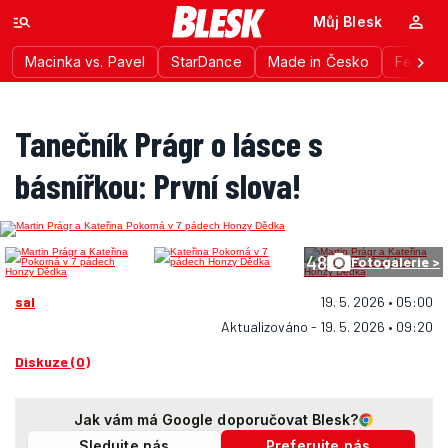
Můj Blesk
Macinka vs. Pavel
StarDance
Made in Česko
Festiva
Tanečník Prágr o lásce s
básnířkou: První slova!
48
Fotogalerie >
sal
19. 5. 2026 • 05:00
Aktualizováno - 19. 5. 2026 • 09:20
Diskuze (0)
Jak vám má Google doporučovat Blesk?
Sledujte nás
Preferujte nás