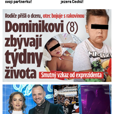
svoji partnerku!
jezera Čechů!
Dominikovi (8) zbývají týdny života: Vzkaz od exprezidenta
Na Gáboríka se sypou obvinění z nevěry: Reakce manželky!