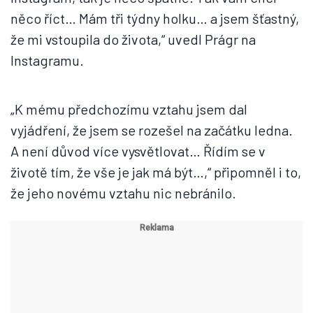
něco říct… Mám tři týdny holku… a jsem šťastný,
že mi vstoupila do života,“ uvedl Prágr na
Instagramu.
„K mému předchozímu vztahu jsem dal
vyjádření, že jsem se rozešel na začátku ledna.
A není důvod více vysvětlovat… Řídím se v
životě tím, že vše je jak má být…,“ připomněl i to,
že jeho novému vztahu nic nebránilo.