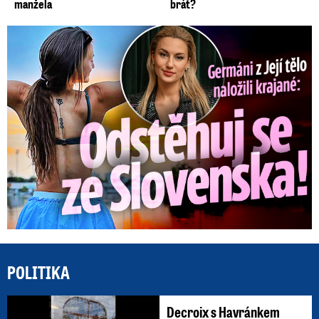
manžela
brát?
Germáni z Jejího těla: Odstěhuj se, vzkázali jí krajané
POLITIKA
Decroix s Havránkem