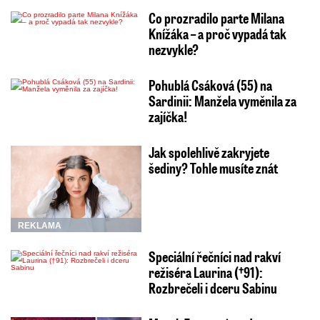
Co prozradilo parte Milana
Knížáka – a proč vypadá tak
nezvykle?
Pohublá Csáková (55) na
Sardinii: Manžela vyměnila za
zajíčka!
Jak spolehlivě zakryjete
šediny? Tohle musíte znát
REKLAMA
Speciální řečníci nad rakví
režiséra Laurina (†91):
Rozbrečeli i dceru Sabinu