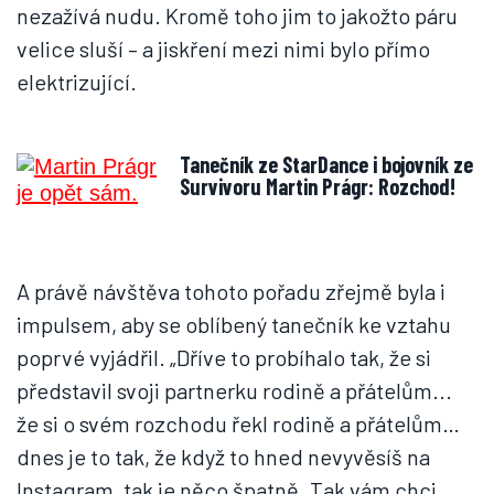
nezažívá nudu. Kromě toho jim to jakožto páru
velice sluší – a jiskření mezi nimi bylo přímo
elektrizující.
Tanečník ze StarDance i bojovník ze
Survivoru Martin Prágr: Rozchod!
A právě návštěva tohoto pořadu zřejmě byla i
impulsem, aby se oblíbený tanečník ke vztahu
poprvé vyjádřil. „Dříve to probíhalo tak, že si
představil svoji partnerku rodině a přátelům...
že si o svém rozchodu řekl rodině a přátelům…
dnes je to tak, že když to hned nevyvěsíš na
Instagram, tak je něco špatně. Tak vám chci