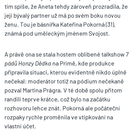
tím spíše, že Aneta tehdy zároveň prozradila, že
její bývalý partner už má po svém boku novou
ženu. Tou je básnířka Kateřina Pokorná (31),
známá pod uměleckým jménem Svojost.
A právě ona se stala hostem oblíbené talkshow
7
pádů Honzy Dědka
na Primě, kde produkce
připravila situaci, kterou evidentně nikdo úplně
nečekal: moderátor totiž na pódium nečekaně
pozval Martina Prágra. V té době spolu přitom
randili teprve krátce, což bylo na začátku
rozhovoru lehce znát. Pokorná ale počáteční
rozpaky rychle proměnila ve vtipkování na
vlastní účet.