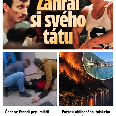
Čech ve Francii prý umlátil
Požár u oblíbeného italského