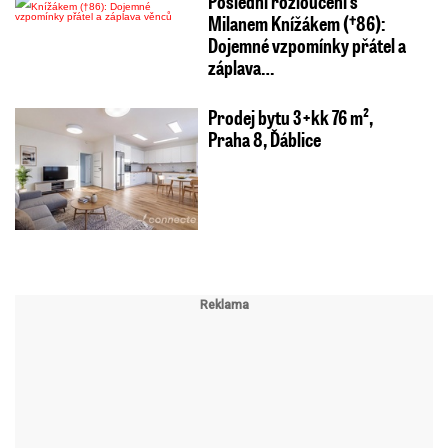
Poslední rozloučení s
Milanem Knížákem (†86):
Dojemné vzpomínky přátel a
záplava…
Prodej bytu 3+kk 76 m²,
Praha 8, Ďáblice