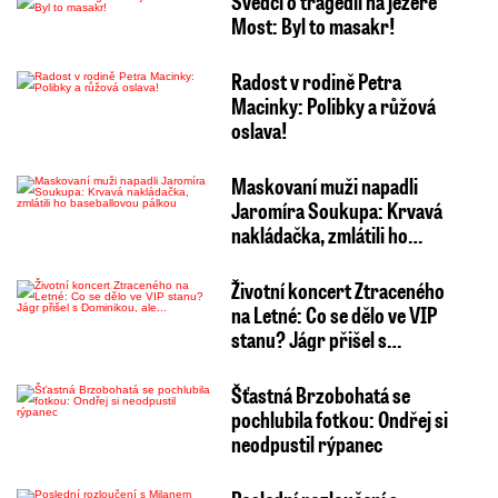
Svědci o tragédii na jezeře
Most: Byl to masakr!
Radost v rodině Petra
Macinky: Polibky a růžová
oslava!
Maskovaní muži napadli
Jaromíra Soukupa: Krvavá
nakládačka, zmlátili ho…
Životní koncert Ztraceného
na Letné: Co se dělo ve VIP
stanu? Jágr přišel s…
Šťastná Brzobohatá se
pochlubila fotkou: Ondřej si
neodpustil rýpanec