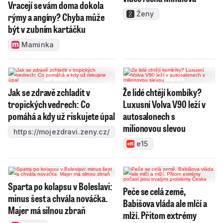
Vracejí se vám doma dokola
Ženy
rýmy a angíny? Chyba může
být v zubním kartáčku
Maminka
Jak se zdravě zchladit v
Že lidé chtějí kombíky?
tropických vedrech: Co
Luxusní Volva V90 leží v
pomáhá a kdy už riskujete úpal
autosalonech s
milionovou slevou
https://mojezdravi.zeny.cz/
e15
Sparta po kolapsu v Boleslavi:
Peče se celá země,
minus šest a chvála nováčka.
Babišova vláda ale mlčí a
Majer má silnou zbraň
mlží. Přitom extrémy