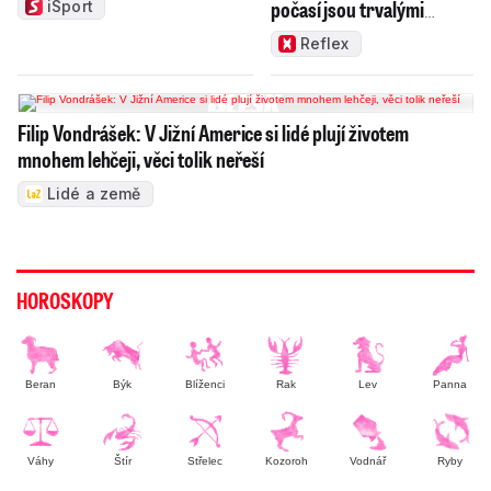
počasí jsou trvalými
iSport
problémy Česka
Reflex
Filip Vondrášek: V Jižní Americe si lidé plují životem
mnohem lehčeji, věci tolik neřeší
Lidé a země
HOROSKOPY
Beran
Býk
Blíženci
Rak
Lev
Panna
Váhy
Štír
Střelec
Kozoroh
Vodnář
Ryby