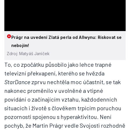
Prágr na uvedení Zlatá perla od Allwynu: Riskovat se
nebojím!
Zdroj: Matyáš Janíček
To, co zpočátku působilo jako lehce trapné
televizní překvapení, kterého se hvězda
StarDance
zprvu nechtěla moc účastnit, se tak
nakonec proměnilo v uvolněné a vtipné
povídání o začínajícím vztahu, každodenních
situacích i životě s člověkem trpícím poruchou
pozornosti spojenou s hyperaktivitou. Není
pochyb, že Martin Prágr vedle Svojosti rozhodně