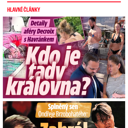
HLAVNÍ ČLÁNKY
Detaily aféry Decroix s Havránkem: Kdo je tady královna?
Splněný sen Ondřeje Brzobohatého: Zahrál si svého tátu