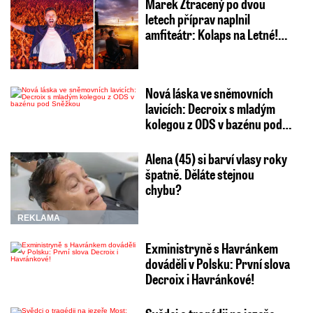
Marek Ztracený po dvou
letech příprav naplnil
amfiteátr: Kolaps na Letné!…
Nová láska ve sněmovních
lavicích: Decroix s mladým
kolegou z ODS v bazénu pod…
Alena (45) si barví vlasy roky
špatně. Děláte stejnou
chybu?
REKLAMA
Exministryně s Havránkem
dováděli v Polsku: První slova
Decroix i Havránkové!