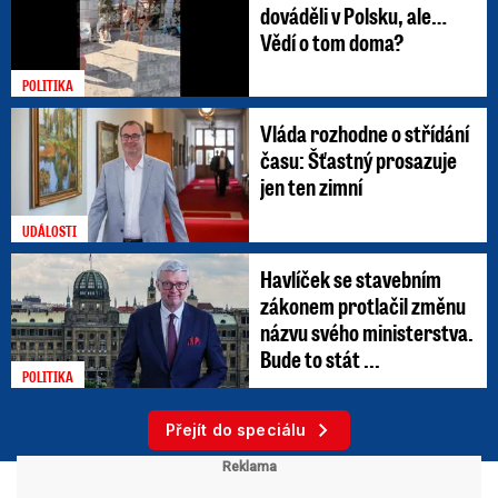
dováděli v Polsku, ale…
Vědí o tom doma?
POLITIKA
Vláda rozhodne o střídání
času: Šťastný prosazuje
jen ten zimní
UDÁLOSTI
Havlíček se stavebním
zákonem protlačil změnu
názvu svého ministerstva.
Bude to stát ...
POLITIKA
Přejít do speciálu