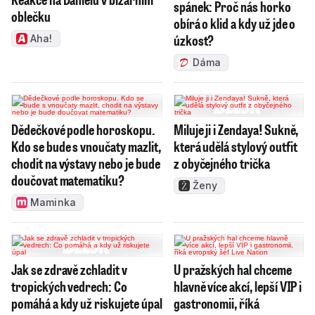
spánek: Proč nás horko
oblečku
obírá o klid a kdy už jde o
úzkost?
Aha!
Dáma
Dědečkové podle horoskopu.
Miluje ji i Zendaya! Sukně,
Kdo se bude s vnoučaty mazlit,
která udělá stylový outfit
chodit na výstavy nebo je bude
z obyčejného trička
doučovat matematiku?
Ženy
Maminka
Jak se zdravě zchladit v
U pražských hal chceme
tropických vedrech: Co
hlavně více akcí, lepší VIP i
pomáhá a kdy už riskujete úpal
gastronomii, říká