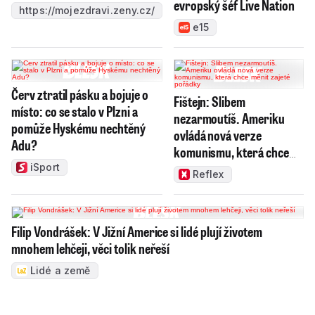
evropský šéf Live Nation
https://mojezdravi.zeny.cz/
e15
Červ ztratil pásku a bojuje o
Fištejn: Slibem
místo: co se stalo v Plzni a
nezarmoutíš. Ameriku
pomůže Hyskému nechtěný
ovládá nová verze
Adu?
komunismu, která chce
měnit zajeté pořádky
iSport
Reflex
Filip Vondrášek: V Jižní Americe si lidé plují životem
mnohem lehčeji, věci tolik neřeší
Lidé a země