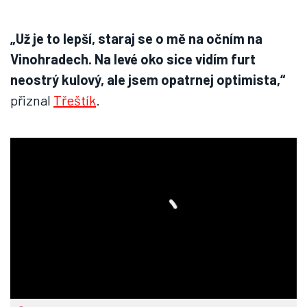
„Už je to lepší, staraj se o mě na očním na
Vinohradech. Na levé oko sice vidím furt
neostrý kulový, ale jsem opatrnej optimista,“
přiznal
Třeštík
.