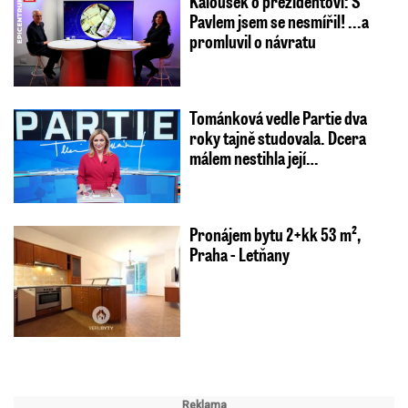
Kalousek o prezidentovi: S
Pavlem jsem se nesmířil! ...a
promluvil o návratu
Tománková vedle Partie dva
roky tajně studovala. Dcera
málem nestihla její…
Pronájem bytu 2+kk 53 m²,
Praha - Letňany