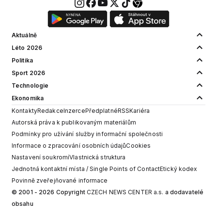
Aktuálně
Léto 2026
Politika
Sport 2026
Technologie
Ekonomika
Kontakty
Redakce
Inzerce
Předplatné
RSS
Kariéra
Autorská práva k publikovaným materiálům
Podmínky pro užívání služby informační společnosti
Informace o zpracování osobních údajů
Cookies
Nastavení soukromí
Vlastnická struktura
Jednotná kontaktní místa / Single Points of Contact
Etický kodex
Povinně zveřejňované informace
© 2001 - 2026 Copyright
CZECH NEWS CENTER a.s.
a dodavatelé
obsahu