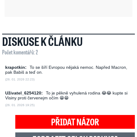
DISKUSE K ČLÁNKU
Počet komentářů: 2
krapotkin:
To se šíří Evropou nějaká nemoc. Napřed Macron,
pak Babiš a teď on.
(26. 01. 2026 22:23)
Uživatel_6254120:
To je pěkně vyhulená rodina 😂😂 kupte si
Visiny proti červenejm očím 😁😁
(26. 01. 2026 19:25)
PŘIDAT NÁZOR