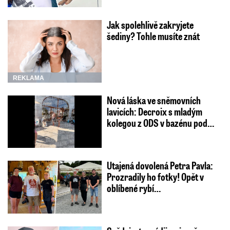
Jak spolehlivě zakryjete
šediny? Tohle musíte znát
REKLAMA
Nová láska ve sněmovních
lavicích: Decroix s mladým
kolegou z ODS v bazénu pod…
Utajená dovolená Petra Pavla:
Prozradily ho fotky! Opět v
oblíbené rybí…