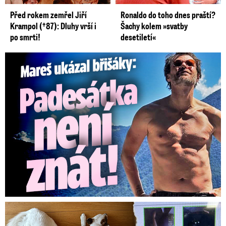
Před rokem zemřel Jiří
Ronaldo do toho dnes praští?
Krampol (†87): Dluhy vrší i
Šachy kolem »svatby
po smrti!
desetiletí«
Mareš v dokonalé formě ukázal břišáky: Padesátka není znát
Za hlídání psů zaplatili 20 tisíc, doma našli cizí ženy!