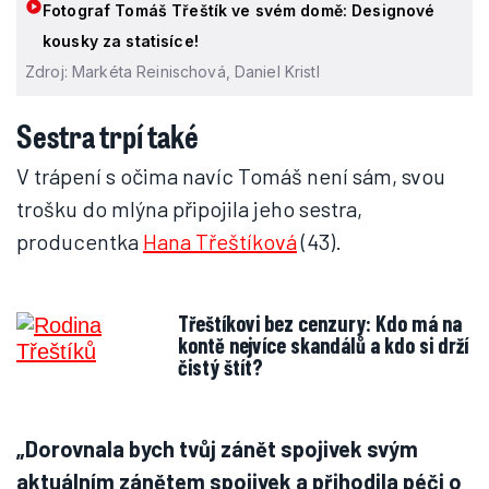
Fotograf Tomáš Třeštík ve svém domě: Designové
kousky za statisíce!
Zdroj: Markéta Reinischová, Daniel Kristl
Sestra trpí také
V trápení s očima navíc Tomáš není sám, svou
trošku do mlýna připojila jeho sestra,
producentka
Hana Třeštíková
(43).
Třeštíkovi bez cenzury: Kdo má na
kontě nejvíce skandálů a kdo si drží
čistý štít?
„Dorovnala bych tvůj zánět spojivek svým
aktuálním zánětem spojivek a přihodila péči o