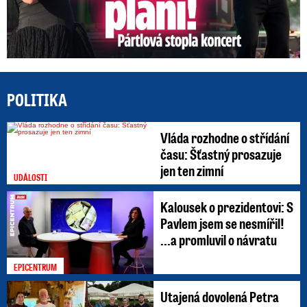
POLITIKA
Vláda rozhodne o střídání
času: Šťastný prosazuje
jen ten zimní
UDÁLOSTI
Kalousek o prezidentovi: S
Pavlem jsem se nesmířil!
...a promluvil o návratu
EPICENTRUM
Utajená dovolená Petra