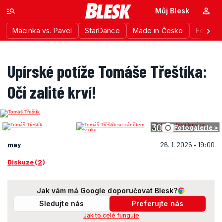
Můj Blesk
Macinka vs. Pavel
StarDance
Made in Česko
Festiva
Upírské potíže Tomáše Třeštíka:
Oči zalité krví!
30
Fotogalerie >
may
26. 1. 2026 • 19:00
Diskuze (2)
Jak vám má Google doporučovat Blesk?
Sledujte nás
Preferujte nás
Jak to celé funguje