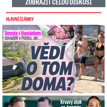
ZOBRAZIT CELOU DISKUSI
HLAVNÍ ČLÁNKY
Decroix s Havránkem dováděli v Polsku, ale… Vědí o tom doma?
Útok na Jaromíra Soukupa: Reakce Agáty na zmlácení jejího ex