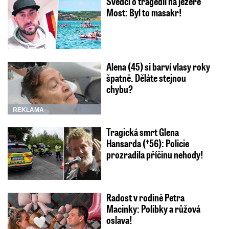
Svědci o tragédii na jezeře
Most: Byl to masakr!
Alena (45) si barví vlasy roky
špatně. Děláte stejnou
chybu?
REKLAMA
Tragická smrt Glena
Hansarda (†56): Policie
prozradila příčinu nehody!
Radost v rodině Petra
Macinky: Polibky a růžová
oslava!