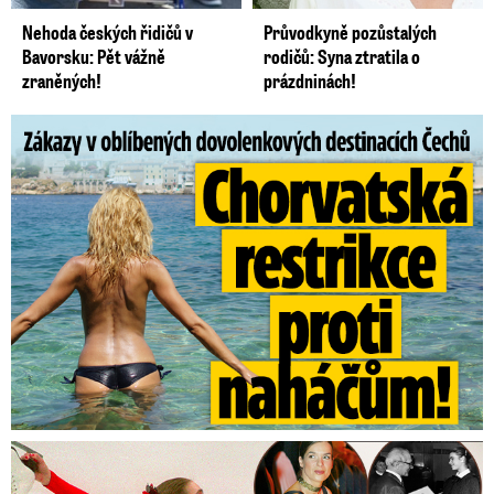
Nehoda českých řidičů v
Průvodkyně pozůstalých
Bavorsku: Pět vážně
rodičů: Syna ztratila o
zraněných!
prázdninách!
Zákazy v dovolenkových rájích: Restrikce proti naháčům!
Tajná policie špehovala krasobruslařku Wittovou: Pikantní ...