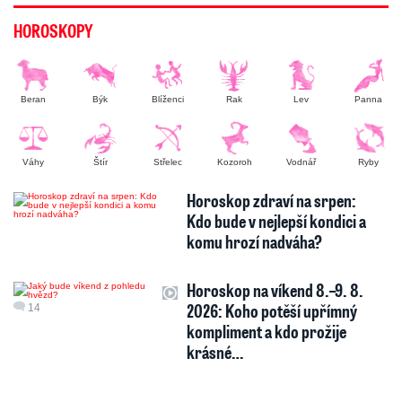
HOROSKOPY
Beran
Býk
Blíženci
Rak
Lev
Panna
Váhy
Štír
Střelec
Kozoroh
Vodnář
Ryby
Horoskop zdraví na srpen:
Kdo bude v nejlepší kondici a
komu hrozí nadváha?
Horoskop na víkend 8.–9. 8.
2026: Koho potěší upřímný
14
kompliment a kdo prožije
krásné…