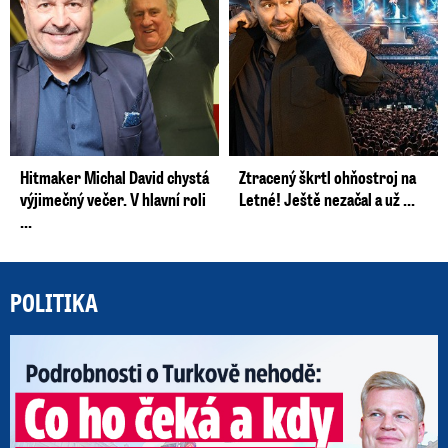
Hitmaker Michal David chystá
Ztracený škrtl ohňostroj na
výjimečný večer. V hlavní roli
Letné! Ještě nezačal a už ...
...
POLITIKA
Po