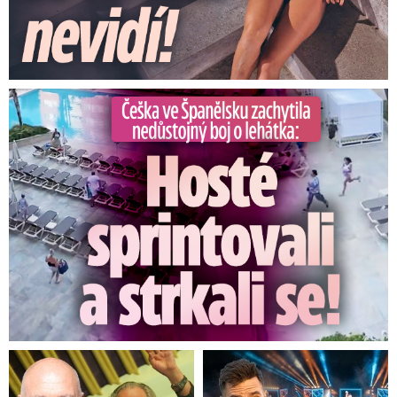
Češka ve Španělsku natočila nedůstojný boj o lehátka