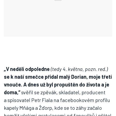
„V neděli odpoledne
(tedy 4. května, pozn. red.)
se k naší smečce přidal malý Dorian, moje třetí
vnouče. A dnes už byl propuštěn do života a je
doma,“
svěřil se zpěvák, skladatel, producent
a spisovatel Petr Fiala na facebookovém profilu
kapely Mňága a Žďorp, kde se to záhy začalo
hemžit vřelými gratulacemi od fanoušků i přátel