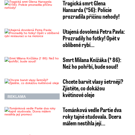
Tragická smrt Glena
Hansarda (†56): Policie
prozradila příčinu nehody!
Utajená dovolená Petra Pavla:
Prozradily ho fotky! Opět v
oblíbené rybí…
Smrt Milana Knížáka († 86):
Než ho pohřbí, bude soud!
Chcete barvit vlasy šetrněji?
Zjistěte, co dokážou
květinové oleje
REKLAMA
Tománková vedle Partie dva
roky tajně studovala. Dcera
málem nestihla její…