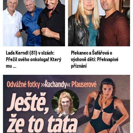
Laďa Kerndl (81) v slzách:
Plekanec a Šafářová o
Přežil svého onkologa! Který
výchově dětí: Překvapivé
mu ...
přiznání
Odvážné fotky Denisy Pfauserové: Ještě, že to táta nevidí