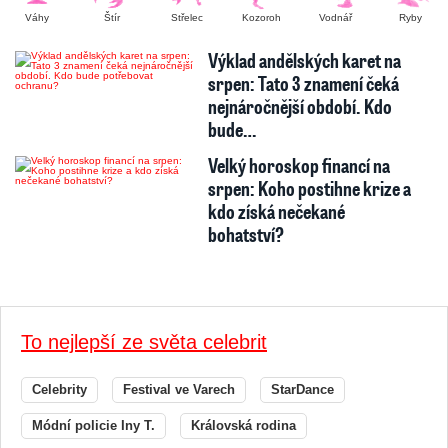
Váhy
Štír
Střelec
Kozoroh
Vodnář
Ryby
Výklad andělských karet na
srpen: Tato 3 znamení čeká
nejnáročnější období. Kdo
bude…
Velký horoskop financí na
srpen: Koho postihne krize a
kdo získá nečekané
bohatství?
To nejlepší ze světa celebrit
Celebrity
Festival ve Varech
StarDance
Módní policie Iny T.
Královská rodina