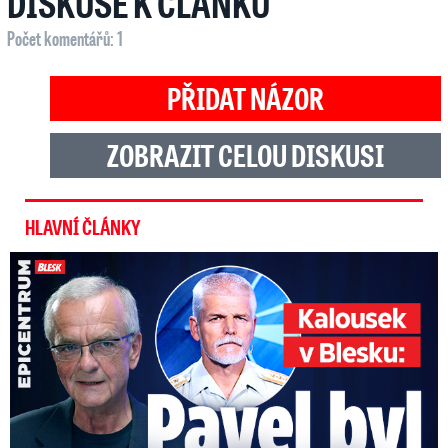
DISKUSE K ČLÁNKU
Počet komentářů: 1
PŘIDAT NÁZOR
ZOBRAZIT CELOU DISKUSI
HLAVNÍ ČLÁNKY
Kalousek o prezidentovi: S Pavlem jsem se nesmířil!