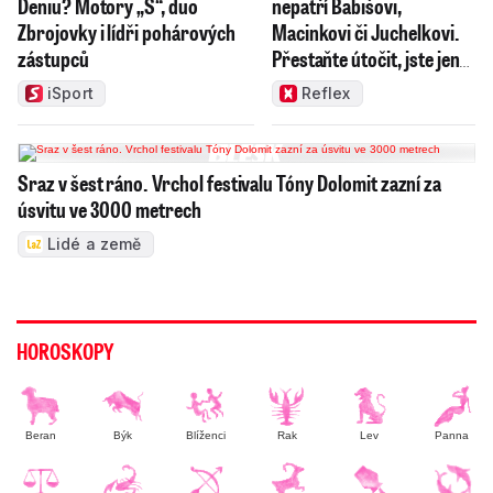
Deniu? Motory „S“, duo
nepatří Babišovi,
Zbrojovky i lídři pohárových
Macinkovi či Juchelkovi.
zástupců
Přestaňte útočit, jste jen
správci
iSport
Reflex
Sraz v šest ráno. Vrchol festivalu Tóny Dolomit zazní za
úsvitu ve 3000 metrech
Lidé a země
HOROSKOPY
Beran
Býk
Blíženci
Rak
Lev
Panna