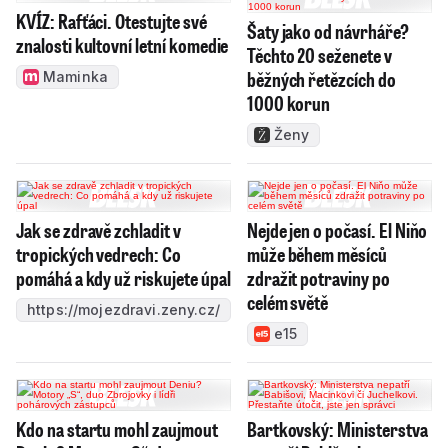
KVÍZ: Rafťáci. Otestujte své
Šaty jako od návrháře?
znalosti kultovní letní komedie
Těchto 20 seženete v
běžných řetězcích do
Maminka
1000 korun
Ženy
Jak se zdravě zchladit v
Nejde jen o počasí. El Niňo
tropických vedrech: Co
může během měsíců
pomáhá a kdy už riskujete úpal
zdražit potraviny po
celém světě
https://mojezdravi.zeny.cz/
e15
Kdo na startu mohl zaujmout
Bartkovský: Ministerstva