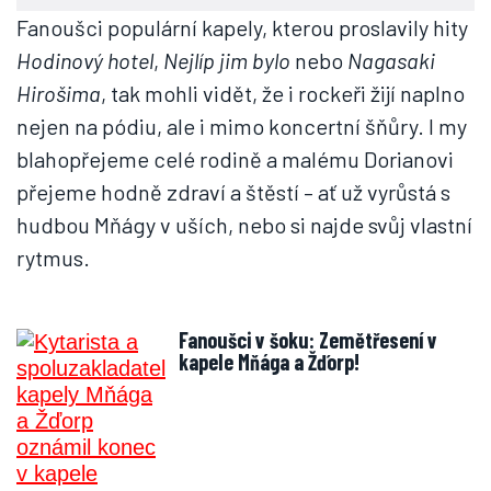
Fanoušci populární kapely, kterou proslavily hity
Hodinový hotel
,
Nejlíp jim bylo
nebo
Nagasaki
Hirošima
, tak mohli vidět, že i rockeři žijí naplno
nejen na pódiu, ale i mimo koncertní šňůry. I my
blahopřejeme celé rodině a malému Dorianovi
přejeme hodně zdraví a štěstí – ať už vyrůstá s
hudbou Mňágy v uších, nebo si najde svůj vlastní
rytmus.
Fanoušci v šoku: Zemětřesení v
kapele Mňága a Žďorp!