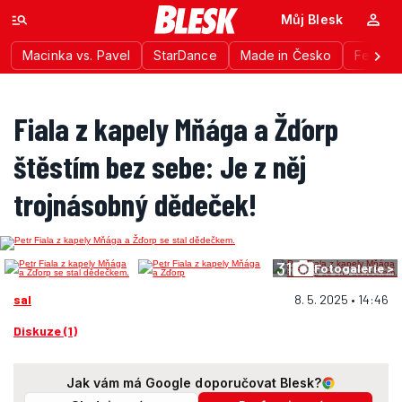
Můj Blesk
Macinka vs. Pavel
StarDance
Made in Česko
Festiva
Fiala z kapely Mňága a Žďorp
štěstím bez sebe: Je z něj
trojnásobný dědeček!
31
Fotogalerie >
sal
8. 5. 2025 • 14:46
Diskuze (1)
Jak vám má Google doporučovat Blesk?