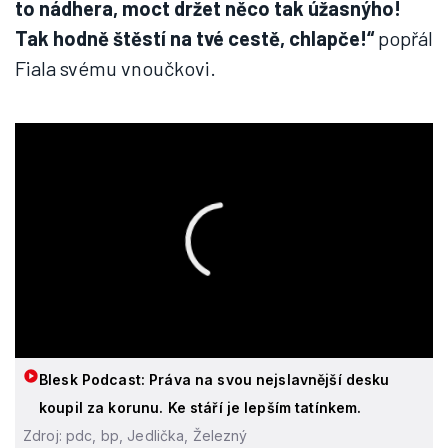
to nádhera, moct držet něco tak úžasnýho!
Tak hodně štěstí na tvé cestě, chlapče!“
popřál
Fiala svému vnoučkovi.
Blesk Podcast: Práva na svou nejslavnější desku
koupil za korunu. Ke stáří je lepším tatínkem.
Zdroj: pdc, bp, Jedlička, Železný