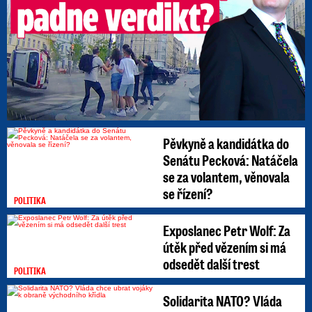
Pěvkyně a kandidátka do
Senátu Pecková: Natáčela
se za volantem, věnovala
se řízení?
POLITIKA
Exposlanec Petr Wolf: Za
útěk před vězením si má
odsedět další trest
POLITIKA
Solidarita NATO? Vláda