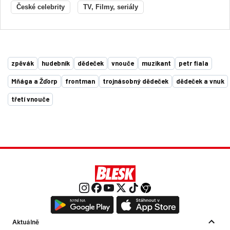
České celebrity
TV, Filmy, seriály
zpěvák
hudebník
dědeček
vnouče
muzikant
petr fiala
Mňága a Žďorp
frontman
trojnásobný dědeček
dědeček a vnuk
třetí vnouče
Aktuálně