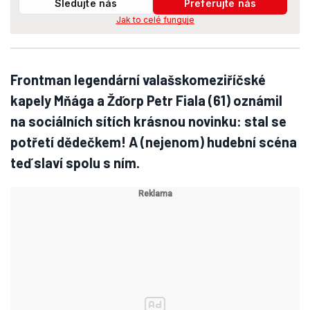
Sledujte nás
Preferujte nás
Jak to celé funguje
Frontman legendární valašskomeziříčské
kapely Mňága a Žďorp Petr Fiala (61) oznámil
na sociálních sítích krásnou novinku: stal se
potřetí dědečkem! A (nejenom) hudební scéna
teď slaví spolu s ním.