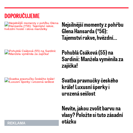
DOPORUČUJEME
Nejsilnější momenty z pohřbu
Glena Hansarda (†56):
Tajemství rakve, hvězdní…
Pohublá Csáková (55) na
Sardinii: Manžela vyměnila za
zajíčka!
Svatba pravnučky českého
krále! Luxusní šperky i
urozená sešlost
Nevíte, jakou zvolit barvu na
vlasy? Položte si tuto zásadní
otázku
REKLAMA