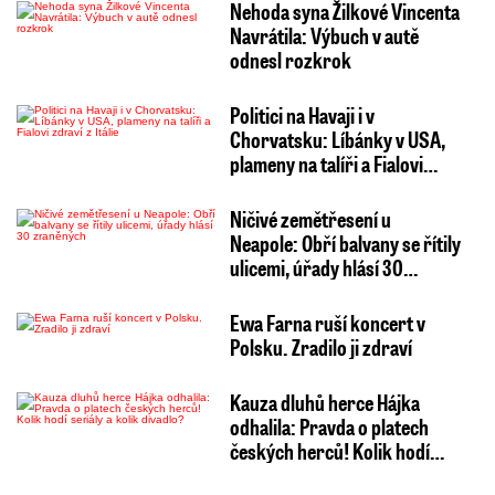
Nehoda syna Žilkové Vincenta
Navrátila: Výbuch v autě
odnesl rozkrok
Politici na Havaji i v
Chorvatsku: Líbánky v USA,
plameny na talíři a Fialovi…
Ničivé zemětřesení u
Neapole: Obří balvany se řítily
ulicemi, úřady hlásí 30…
Ewa Farna ruší koncert v
Polsku. Zradilo ji zdraví
Kauza dluhů herce Hájka
odhalila: Pravda o platech
českých herců! Kolik hodí…