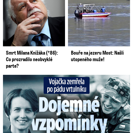
Smrt Milana Knížáka (†86):
Bouře na jezeru Most: Našli
Co prozradilo neobvyklé
utopeného muže!
parte?
Vojačka zemřela po pádu vrtulníku: Dojemné vzpomínky na ...