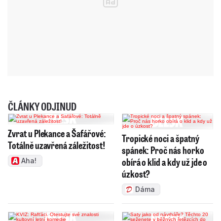
ČLÁNKY ODJINUD
Zvrat u Plekance a Šafářové:
Tropické noci a špatný
Totálně uzavřená záležitost!
spánek: Proč nás horko
obírá o klid a kdy už jde o
Aha!
úzkost?
Dáma