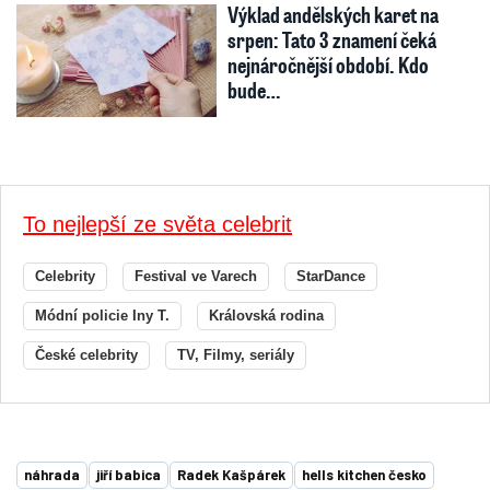
Výklad andělských karet na
srpen: Tato 3 znamení čeká
nejnáročnější období. Kdo
bude…
To nejlepší ze světa celebrit
Celebrity
Festival ve Varech
StarDance
Módní policie Iny T.
Královská rodina
České celebrity
TV, Filmy, seriály
náhrada
jiří babica
Radek Kašpárek
hells kitchen česko