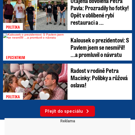
Utajená dovolená Petra
Pavla: Prozradily ho fotky!
Opět v oblíbené rybí
restauraci a ...
POLITIKA
Kalousek o prezidentovi: S
Pavlem jsem se nesmířil!
...a promluvil o návratu
EPICENTRUM
Radost v rodině Petra
Macinky: Polibky a růžová
oslava!
POLITIKA
Přejít do speciálu