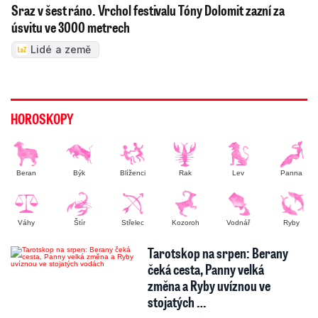
Sraz v šest ráno. Vrchol festivalu Tóny Dolomit zazní za
úsvitu ve 3000 metrech
Lidé a země
HOROSKOPY
Beran
Býk
Blíženci
Rak
Lev
Panna
Váhy
Štír
Střelec
Kozoroh
Vodnář
Ryby
Tarotskop na srpen: Berany
čeká cesta, Panny velká
změna a Ryby uvíznou ve
stojatých …