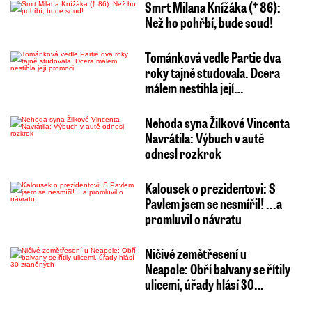
Smrt Milana Knížáka († 86):
Než ho pohřbí, bude soud!
Tománková vedle Partie dva
roky tajně studovala. Dcera
málem nestihla její…
Nehoda syna Žilkové Vincenta
Navrátila: Výbuch v autě
odnesl rozkrok
Kalousek o prezidentovi: S
Pavlem jsem se nesmířil! ...a
promluvil o návratu
Ničivé zemětřesení u
Neapole: Obří balvany se řítily
ulicemi, úřady hlásí 30…