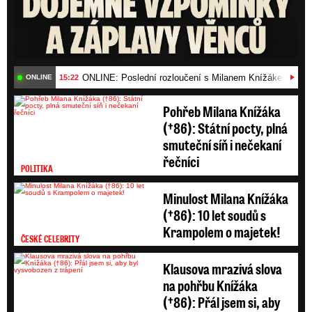
ONLINE: Poslední rozloučení s Milanem Knížákem (†86)
15:22
ONLINE
Pohřeb Milana Knížáka
(†86): Státní pocty, plná
smuteční síň i nečekaní
řečníci
POLITIKA
Minulost Milana Knížáka
(†86): 10 let soudů s
Krampolem o majetek!
ČESKÉ CELEBRITY
Klausova mrazivá slova
na pohřbu Knížáka
(†86): Přál jsem si, aby