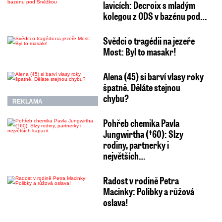
lavicích: Decroix s mladým
kolegou z ODS v bazénu pod…
Svědci o tragédii na jezeře
Most: Byl to masakr!
Alena (45) si barví vlasy roky
špatně. Děláte stejnou
chybu?
REKLAMA
Pohřeb chemika Pavla
Jungwirtha (†60): Slzy
rodiny, partnerky i
největších…
Radost v rodině Petra
Macinky: Polibky a růžová
oslava!