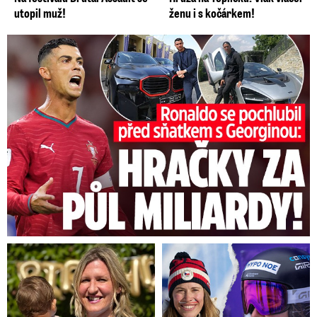
utopil muž!
ženu i s kočárkem!
Ronaldo se pochlubil před sňatkem: Hračky za půl miliardy!