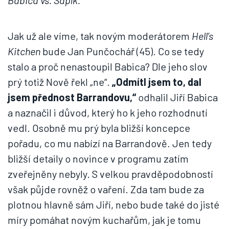
Babica vs. Sapík.
Jak už ale víme, tak novým moderátorem
Hell’s
Kitchen
bude Jan Punčochář (45). Co se tedy
stalo a proč nenastoupil Babica? Dle jeho slov
prý totiž Nově řekl „ne“.
„Odmítl jsem to, dal
jsem přednost Barrandovu,“
odhalil Jiří Babica
a naznačil i důvod, který ho k jeho rozhodnutí
vedl. Osobně mu prý byla bližší koncepce
pořadu, co mu nabízí na Barrandově. Jen tedy
bližší detaily o novince v programu zatím
zveřejněny nebyly. S velkou pravděpodobností
však půjde rovněž o vaření. Zda tam bude za
plotnou hlavně sám Jiří, nebo bude také do jisté
míry pomáhat novým kuchařům, jak je tomu