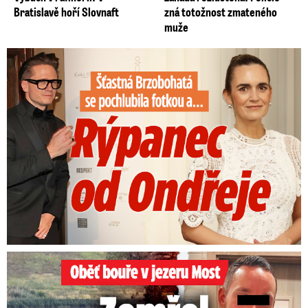
Bratislavě hoří Slovnaft
zná totožnost zmateného
muže
Šťastná Brzobohatá se pochlubila fotkou: Rýpanec od Ondřeje
Oběť bouře v jezeru Most: Zemřel táta Dominik (†28)