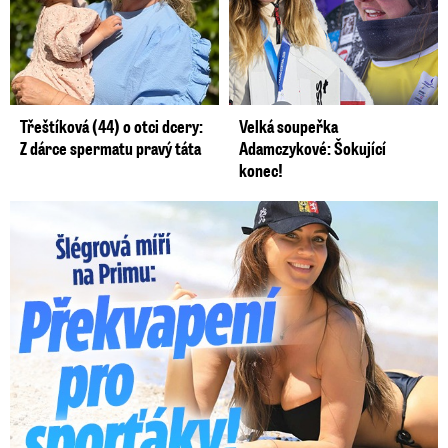
Třeštíková (44) o otci dcery:
Velká soupeřka
Z dárce spermatu pravý táta
Adamczykové: Šokující
konec!
Lucie Šlégrová míří na Primu. Překvapení pro sporťáky!