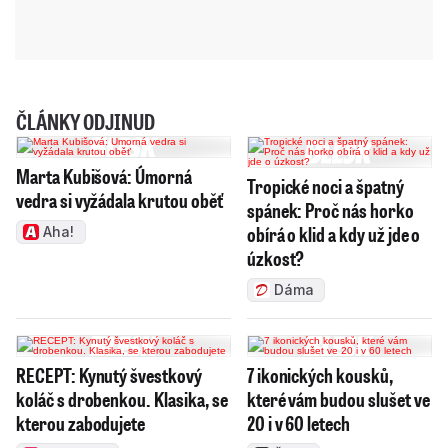
ČLÁNKY ODJINUD
Marta Kubišová: Úmorná
Tropické noci a špatný
vedra si vyžádala krutou oběť
spánek: Proč nás horko
obírá o klid a kdy už jde o
Aha!
úzkost?
Dáma
RECEPT: Kynutý švestkový
7 ikonických kousků,
koláč s drobenkou. Klasika, se
které vám budou slušet ve
kterou zabodujete
20 i v 60 letech