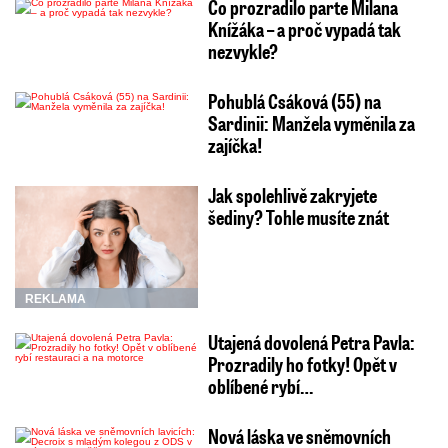
Co prozradilo parte Milana
Knížáka – a proč vypadá tak
nezvykle?
Pohublá Csáková (55) na
Sardinii: Manžela vyměnila za
zajíčka!
Jak spolehlivě zakryjete
šediny? Tohle musíte znát
REKLAMA
Utajená dovolená Petra Pavla:
Prozradily ho fotky! Opět v
oblíbené rybí…
Nová láska ve sněmovních