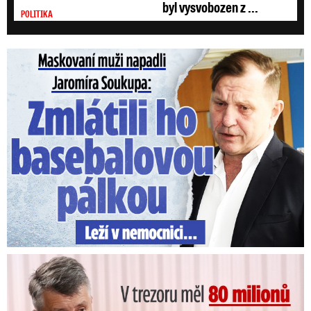
byl vysvobozen z ...
POLITIKA
Maskovaní muži napadli Jaromíra Soukupa: Krvavá nakládačka
V trezoru měl 80 milionů: Policie obvinila exšéfa železnic!