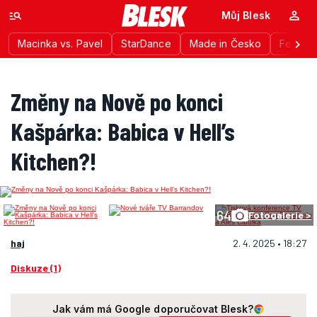
Můj Blesk
Macinka vs. Pavel
StarDance
Made in Česko
Festiva
Změny na Nově po konci
Kašpárka: Babica v Hell’s
Kitchen?!
64
Fotogalerie >
haj
2. 4. 2025 • 18:27
Diskuze (1)
Jak vám má Google doporučovat Blesk?