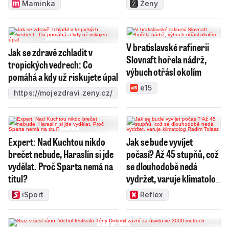
Maminka
Ženy
V bratislavské rafinerii
Jak se zdravě zchladit v
Slovnaft hořela nádrž,
tropických vedrech: Co
výbuch otřásl okolím
pomáhá a kdy už riskujete úpal
e15
https://mojezdravi.zeny.cz/
Expert: Nad Kuchtou nikdo
Jak se bude vyvíjet
brečet nebude, Haraslín si jde
počasí? Až 45 stupňů, což
vydělat. Proč Sparta nemá na
se dlouhodobě nedá
titul?
vydržet, varuje klimatolog
Radim Tolasz
iSport
Reflex