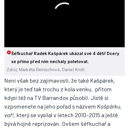
Šéfkuchař Radek Kašpárek ukázal své 4 děti! Dcery
se přímo před ním nechaly potetovat.
Zdroj: Markéta Reinischová, Daniel Kristl
Není však bez zajímavosti, že také Kašpárek,
který je teď tak trochu z kola venku, přitom
kdysi též na TV Barrandov působil. Jistě si
vzpomenete na jeho pořad s názvem
Kašpárku,
vař!,
který se vysílal v letech 2010–2015 a ještě
bývá hojně reprízován. Ovšem šéfkuchař a