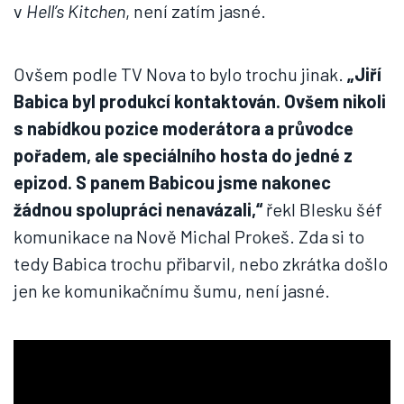
v
Hell’s Kitchen
, není zatím jasné.
Ovšem podle TV Nova to bylo trochu jinak.
„Jiří
Babica byl produkcí kontaktován. Ovšem nikoli
s nabídkou pozice moderátora a průvodce
pořadem, ale speciálního hosta do jedné z
epizod. S panem Babicou jsme nakonec
žádnou spolupráci nenavázali,“
řekl Blesku šéf
komunikace na Nově Michal Prokeš. Zda si to
tedy Babica trochu přibarvil, nebo zkrátka došlo
jen ke komunikačnímu šumu, není jasné.