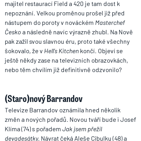
majitel restaurací Field a 420 je tam dost k
nepoznání. Velkou proměnou prošel již před
nástupem do poroty v nováckém
Masterchef
Česko
a následně navíc výrazně zhubl. Na Nově
pak zažil svou slavnou éru, proto také všechny
šokovalo, že v
Hell’s Kitchen
končí. Objeví se
ještě někdy zase na televizních obrazovkách,
nebo těm chvílím již definitivně odzvonilo?
(Staro)nový Barrandov
Televize Barrandov oznámila hned několik
změn a nových pořadů. Novou tváří bude i Josef
Klíma (74) s pořadem
Jak jsem přežil
devadesátky.
Návrat čeká Aleše Cibulku (48) a