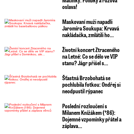
oslava!
Maskovaní muži napadli
Jaromíra Soukupa: Krvavá
nakládačka, zmlátili ho…
Životní koncert Ztraceného
na Letné: Co se dělo ve VIP
stanu? Jágr přišel s…
Šťastná Brzobohatá se
pochlubila fotkou: Ondřej si
neodpustil rýpanec
Poslední rozloučení s
Milanem Knížákem (†86):
Dojemné vzpomínky přátel a
záplava…