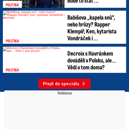
Bude to stát ...
POLITIKA
Babišova „kapela snů“,
nebo hrůzy? Rapper
Klempíř, Ken, kytarista
Vondráček i ...
POLITIKA
Decroix s Havránkem
dováděli v Polsku, ale…
Vědí o tom doma?
POLITIKA
Přejít do speciálu