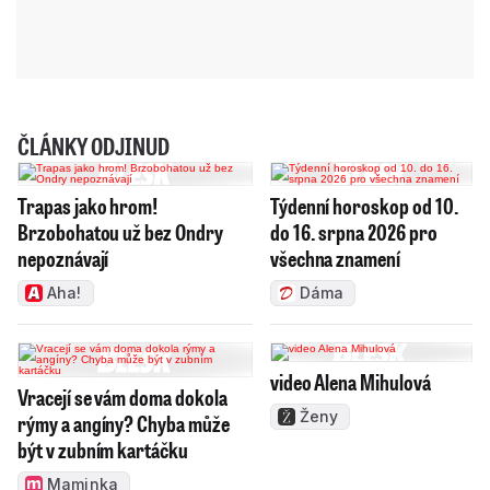
ČLÁNKY ODJINUD
Trapas jako hrom!
Týdenní horoskop od 10.
Brzobohatou už bez Ondry
do 16. srpna 2026 pro
nepoznávají
všechna znamení
Aha!
Dáma
video Alena Mihulová
Vracejí se vám doma dokola
Ženy
rýmy a angíny? Chyba může
být v zubním kartáčku
Maminka