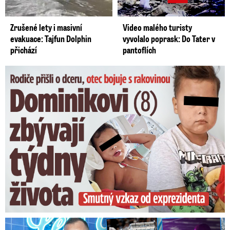
Zrušené lety i masivní
Video malého turisty
evakuace: Tajfun Dolphin
vyvolalo poprask: Do Tater v
přichází
pantoflích
Dominikovi (8) zbývají týdny života: Vzkaz od exprezidenta
Na Gáboríka se sypou obvinění z nevěry: Reakce manželky!