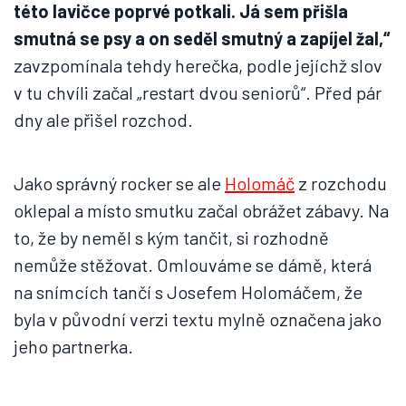
této lavičce poprvé potkali. Já sem přišla
smutná se psy a on seděl smutný a zapíjel žal,“
zavzpomínala tehdy herečka, podle jejíchž slov
v tu chvíli začal „restart dvou seniorů“. Před pár
dny ale přišel rozchod.
Jako správný rocker se ale
Holomáč
z rozchodu
oklepal a místo smutku začal obrážet zábavy. Na
to, že by neměl s kým tančit, si rozhodně
nemůže stěžovat. Omlouváme se dámě, která
na snímcích tančí s Josefem Holomáčem, že
byla v původní verzi textu mylně označena jako
jeho partnerka.