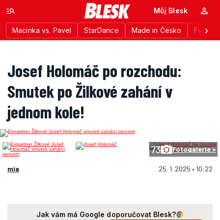
Můj Blesk
Macinka vs. Pavel
StarDance
Made in Česko
Festiva
Josef Holomáč po rozchodu:
Smutek po Žilkové zahání v
jednom kole!
73
Fotogalerie >
mia
25. 1. 2025 • 10:22
Jak vám má Google doporučovat Blesk?