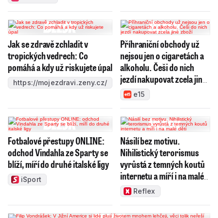
Jak se zdravě zchladit v
Příhraniční obchody už
tropických vedrech: Co
nejsou jen o cigaretách a
pomáhá a kdy už riskujete úpal
alkoholu. Češi do nich
jezdí nakupovat zcela jiné
https://mojezdravi.zeny.cz/
zboží
e15
Fotbalové přestupy ONLINE:
Násilí bez motivu.
odchod Vindahla ze Sparty se
Nihilistický terorismus
blíží, míří do druhé italské ligy
vyrůstá z temných koutů
internetu a míří i na malé
iSport
děti
Reflex