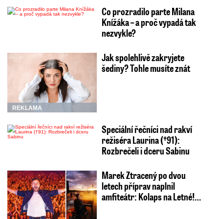
Co prozradilo parte Milana
Knížáka – a proč vypadá tak
nezvykle?
Jak spolehlivě zakryjete
šediny? Tohle musíte znát
REKLAMA
Speciální řečníci nad rakví
režiséra Laurina (†91):
Rozbrečeli i dceru Sabinu
Marek Ztracený po dvou
letech příprav naplnil
amfiteátr: Kolaps na Letné!…