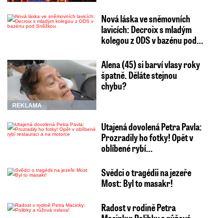
Nová láska ve sněmovních
lavicích: Decroix s mladým
kolegou z ODS v bazénu pod…
Alena (45) si barví vlasy roky
špatně. Děláte stejnou
chybu?
REKLAMA
Utajená dovolená Petra Pavla:
Prozradily ho fotky! Opět v
oblíbené rybí…
Svědci o tragédii na jezeře
Most: Byl to masakr!
Radost v rodině Petra
Macinky: Polibky a růžová