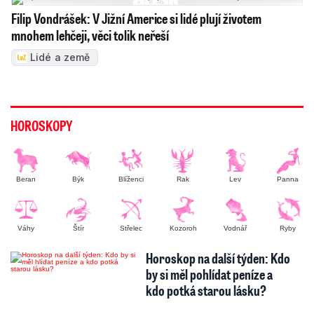
Filip Vondrášek: V Jižní Americe si lidé plují životem
mnohem lehčeji, věci tolik neřeší
Lidé a země
HOROSKOPY
Beran
Býk
Blíženci
Rak
Lev
Panna
Váhy
Štír
Střelec
Kozoroh
Vodnář
Ryby
Horoskop na další týden: Kdo
by si měl pohlídat peníze a
kdo potká starou lásku?