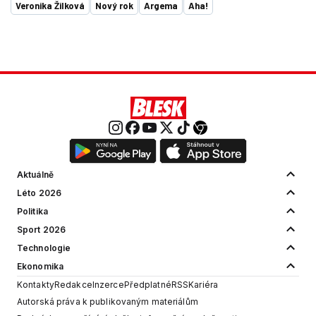
Veronika Žilková
Nový rok
Argema
Aha!
Aktuálně
Léto 2026
Politika
Sport 2026
Technologie
Ekonomika
Kontakty
Redakce
Inzerce
Předplatné
RSS
Kariéra
Autorská práva k publikovaným materiálům