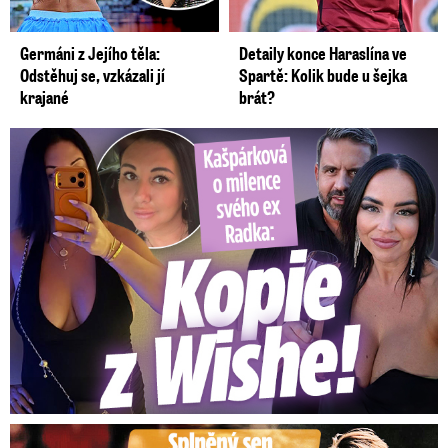
Germáni z Jejího těla:
Detaily konce Haraslína ve
Odstěhuj se, vzkázali jí
Spartě: Kolik bude u šejka
krajané
brát?
Kašpárková o milence svého ex Radka: Kopie z Wishe!
Splněný sen Ondřeje Brzobohatého: Zahrál si svého tátu