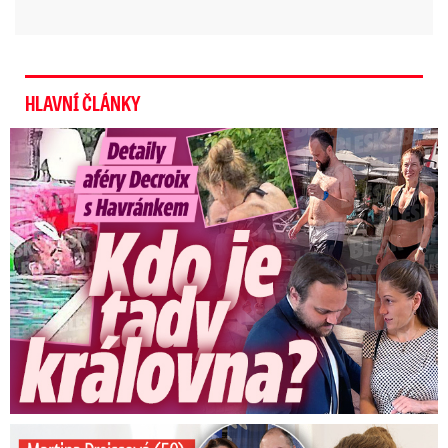
HLAVNÍ ČLÁNKY
Detaily aféry Decroix s Havránkem: Kdo je tady královna?
Preissová (50) v obsáhlé zpovědi: Poprvé o operaci manžela