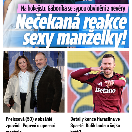
Preissová (50) v obsáhlé
Detaily konce Haraslína ve
zpovědi: Poprvé o operaci
Spartě: Kolik bude u šejka
manžela
brát?