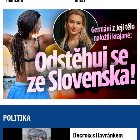
Germáni z Jejího těla: Odstěhuj se, vzkázali jí krajané
POLITIKA
Decroix s Havránkem