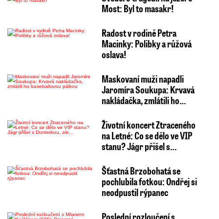
Most: Byl to masakr!
Radost v rodině Petra
Macinky: Polibky a růžová
oslava!
Maskovaní muži napadli
Jaromíra Soukupa: Krvavá
nakládačka, zmlátili ho…
Životní koncert Ztraceného
na Letné: Co se dělo ve VIP
stanu? Jágr přišel s…
Šťastná Brzobohatá se
pochlubila fotkou: Ondřej si
neodpustil rýpanec
Poslední rozloučení s