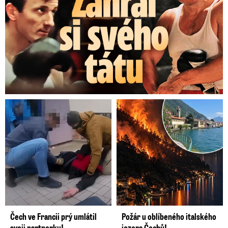
Čech ve Francii prý umlátil
Požár u oblíbeného italského
svoji partnerku!
jezera Čechů!