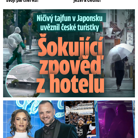
Ničivý tajfun uvěznil české turistky: Šokující zpověď
Na Gáboríka se sypou obvinění z nevěry: Reakce manželky!