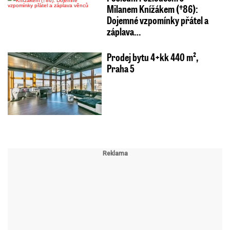
Milanem Knížákem (†86):
Dojemné vzpomínky přátel a
záplava…
Prodej bytu 4+kk 440 m²,
Praha 5