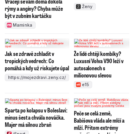
Vracejí se vám doma dokola
Ženy
rýmy a angíny? Chyba může
být v zubním kartáčku
Maminka
Jak se zdravě zchladit v
Že lidé chtějí kombíky?
tropických vedrech: Co
Luxusní Volva V90 leží v
pomáhá a kdy už riskujete úpal
autosalonech s
milionovou slevou
https://mojezdravi.zeny.cz/
e15
Sparta po kolapsu v Boleslavi:
Peče se celá země,
minus šest a chvála nováčka.
Babišova vláda ale mlčí a
Majer má silnou zbraň
mlží. Přitom extrémy
iSport