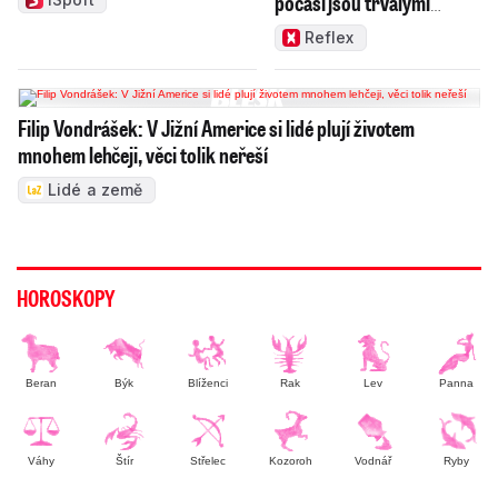
počasí jsou trvalými
problémy Česka
Reflex
Filip Vondrášek: V Jižní Americe si lidé plují životem
mnohem lehčeji, věci tolik neřeší
Lidé a země
HOROSKOPY
Beran
Býk
Blíženci
Rak
Lev
Panna
Váhy
Štír
Střelec
Kozoroh
Vodnář
Ryby