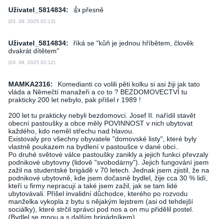
Uživatel_5814834:
👍 přesně
(03. 08. 2025 02:13)
Uživatel_5814834:
říká se "kůň je jednou hříbětem, člověk
dvakrát dítětem"
(03. 08. 2025 02:12)
MAMKA2316:
Komedianti co volili pěti kolku si asi žiji jak tato
vláda a Němečtí manažeři a co to ? BEZDOMOVECTVÍ tu
prakticky 200 let nebylo, pak přišel r 1989 !
200 let tu prakticky nebyli bezdomovci. Josef II. nařídil stavět
obecní pastoušky a obce měly POVINNOST v nich ubytovat
každého, kdo neměl střechu nad hlavou.
Existovaly pro všechny obyvatele "domovské listy", které byly
vlastně poukazem na bydlení v pastoušce v dané obci..
Po druhé světové válce pastoušky zanikly a jejich funkci převzaly
podnikové ubytovny (lidově "svobodárny"). Jejich fungování jsem
zažil na studentské brigádě v 70 letech. Jednak jsem zjistil, že na
podnikové ubytovně, kde jsem dočasně bydlel, žije cca 30 % lidí,
kteří u firmy nepracují a také jsem zažil, jak se tam lidé
ubytovávali. Přišel invalidní důchodce, kterého po rozvodu
manželka vykopla z bytu s nějakým lejstrem (asi od tehdejší
sociálky), které strčil správci pod nos a on mu přidělil postel.
(Bydlel se mnou a s dalším brigádníkem).