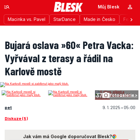
Můj Blesk
Macinka vs. Pavel
StarDance
Made in Česko
Festiva
Bujará oslava »60« Petra Vacka:
Vyřvával z terasy a řádil na
Karlově mostě
37
Fotogalerie >
pet
9. 1. 2025 • 05:00
Diskuze (5)
Jak vám má Google doporučovat Blesk?