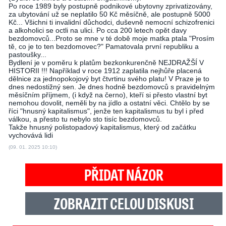
Po roce 1989 byly postupně podnikové ubytovny zprivatizovány,
za ubytování už se neplatilo 50 Kč měsíčně, ale postupně 5000
Kč... Všichni ti invalidní důchodci, duševně nemocní schizofrenici
a alkoholici se octli na ulici. Po cca 200 letech opět davy
bezdomovců...Proto se mne v té době moje matka ptala "Prosím
tě, co je to ten bezdomovec?" Pamatovala první republiku a
pastoušky...
Bydlení je v poměru k platům bezkonkurenčně NEJDRAŽŠÍ V
HISTORII !!! Například v roce 1912 zaplatila nejhůře placená
dělnice za jednopokojový byt čtvrtinu svého platu! V Praze je to
dnes nedostižný sen. Je dnes hodně bezdomovců s pravidelným
měsíčním příjmem, (i když na černo), kteří si přesto vlastní byt
nemohou dovolit, neměli by na jídlo a ostatní věci. Chtělo by se
říci "hnusný kapitalismus", jenže ten kapitalismus tu byl i před
válkou, a přesto tu nebylo sto tisíc bezdomovců.
Takže hnusný polistopadový kapitalismus, který od začátku
vychovává lidi
(09. 01. 2025 10:10)
PŘIDAT NÁZOR
ZOBRAZIT CELOU DISKUSI