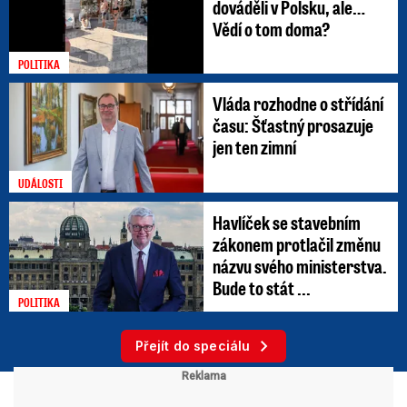
dováděli v Polsku, ale…
Vědí o tom doma?
POLITIKA
Vláda rozhodne o střídání
času: Šťastný prosazuje
jen ten zimní
UDÁLOSTI
Havlíček se stavebním
zákonem protlačil změnu
názvu svého ministerstva.
Bude to stát ...
POLITIKA
Přejít do speciálu