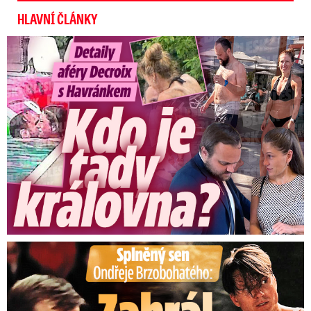
HLAVNÍ ČLÁNKY
Detaily aféry Decroix s Havránkem: Kdo je tady královna?
Splněný sen Ondřeje Brzobohatého: Zahrál si svého tátu