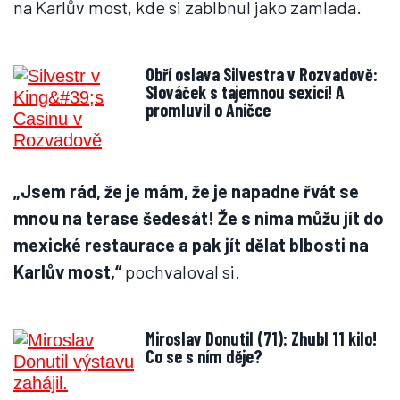
na Karlův most, kde si zablbnul jako zamlada.
Obří oslava Silvestra v Rozvadově:
Slováček s tajemnou sexicí! A
promluvil o Aničce
„Jsem rád, že je mám, že je napadne řvát se
mnou na terase šedesát! Že s nima můžu jít do
mexické restaurace a pak jít dělat blbosti na
Karlův most,“
pochvaloval si.
Miroslav Donutil (71): Zhubl 11 kilo!
Co se s ním děje?