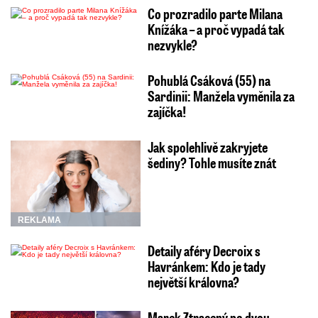
Co prozradilo parte Milana
Knížáka – a proč vypadá tak
nezvykle?
Pohublá Csáková (55) na
Sardinii: Manžela vyměnila za
zajíčka!
Jak spolehlivě zakryjete
šediny? Tohle musíte znát
REKLAMA
Detaily aféry Decroix s
Havránkem: Kdo je tady
největší královna?
Marek Ztracený po dvou