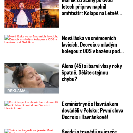
letech příprav naplnil
amfiteátr: Kolaps na Letné!…
Nová láska ve sněmovních
lavicích: Decroix s mladým
kolegou z ODS v bazénu pod…
Alena (45) si barví vlasy roky
špatně. Děláte stejnou
chybu?
REKLAMA
Exministryně s Havránkem
dováděli v Polsku: První slova
Decroix i Havránkové!
Svědci o tragédii na jezeře