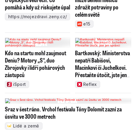
pomáhá a kdy už riskujete úpal
zdražit potraviny po
celém světě
https://mojezdravi.zeny.cz/
e15
Kdo na startu mohl zaujmout
Bartkovský: Ministerstva
Deniu? Motory „S“, duo
nepatří Babišovi,
Zbrojovky i lídři pohárových
Macinkovi či Juchelkovi.
zástupců
Přestaňte útočit, jste jen
správci
iSport
Reflex
Sraz v šest ráno. Vrchol festivalu Tóny Dolomit zazní za
úsvitu ve 3000 metrech
Lidé a země