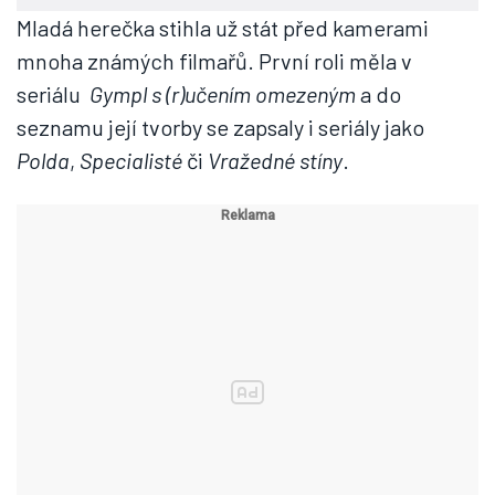
Mladá herečka stihla už stát před kamerami
mnoha známých filmařů. První roli měla v
seriálu
Gympl s (r)učením omezeným
a do
seznamu její tvorby se zapsaly i seriály jako
Polda
,
Specialisté
či
Vražedné stíny
.