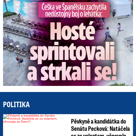
Češka ve Španělsku natočila nedůstojný boj o lehátka
POLITIKA
Pěvkyně a kandidátka do
Senátu Pecková: Natáčela
se za volantem, věnovala