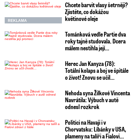
Chcete barvit vlasy šetrněji?
Zjistěte, co dokážou
květinové oleje
REKLAMA
Tománková vedle Partie dva
roky tajně studovala. Dcera
málem nestihla její…
Herec Jan Kanyza (78):
Totální kolaps a boj ve špitále
o život! Znovu se učil…
Nehoda syna Žilkové Vincenta
Navrátila: Výbuch v autě
odnesl rozkrok
Politici na Havaji i v
Chorvatsku: Líbánky v USA,
plameny na talíři a Fialovi…