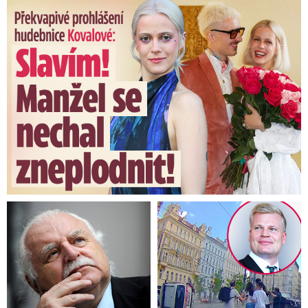
Překvapivé prohlášení hudebnice Kovalové: Slavím! Manžel se ...