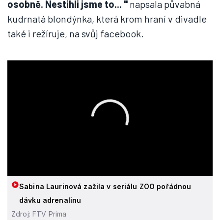
osobně. Nestihli jsme to... "
napsala půvabná
kudrnatá blondýnka, která krom hraní v divadle
také i režíruje, na svůj facebook.
Sabina Laurinová zažila v seriálu ZOO pořádnou
dávku adrenalinu
Zdroj: FTV Prima