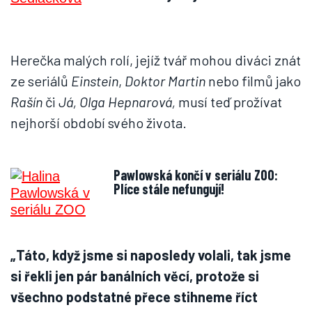
Herečka malých rolí, jejíž tvář mohou diváci znát
ze seriálů
Einstein
,
Doktor Martin
nebo filmů jako
Rašín
či
Já, Olga Hepnarová,
musí teď prožívat
nejhorší období svého života.
Pawlowská končí v seriálu ZOO:
Plíce stále nefungují!
„Táto, když jsme si naposledy volali, tak jsme
si řekli jen pár banálních věcí, protože si
všechno podstatné přece stihneme říct