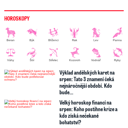
HOROSKOPY
Beran
Býk
Blíženci
Rak
Lev
Panna
Váhy
Štír
Střelec
Kozoroh
Vodnář
Ryby
Výklad andělských karet na
srpen: Tato 3 znamení čeká
nejnáročnější období. Kdo
bude…
Velký horoskop financí na
srpen: Koho postihne krize a
kdo získá nečekané
bohatství?