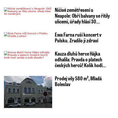
Ničivé zemětřesení u
Neapole: Obří balvany se řítily
ulicemi, úřady hlásí 30…
Ewa Farna ruší koncert v
Polsku. Zradilo ji zdraví
Kauza dluhů herce Hájka
odhalila: Pravda o platech
českých herců! Kolik hodí…
Prodej vily 580 m², Mladá
Boleslav