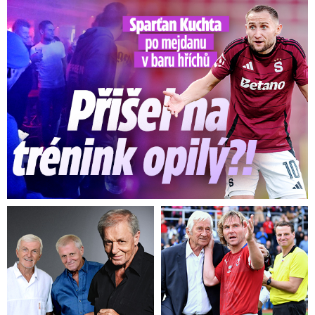
Kuchta po mejdanu v baru hříchů: Přišel na trénink opilý?!