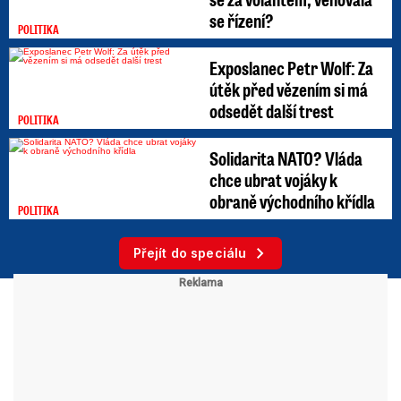
se řízení?
POLITIKA
Exposlanec Petr Wolf: Za
útěk před vězením si má
odsedět další trest
POLITIKA
Solidarita NATO? Vláda
chce ubrat vojáky k
obraně východního křídla
POLITIKA
Přejít do speciálu