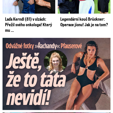
Laďa Kerndl (81) v slzách:
Legendární kouč Brückner:
Přežil svého onkologa! Který
Operace jícnu! Jak je na tom?
mu ...
Odvážné fotky Denisy Pfauserové: Ještě, že to táta nevidí