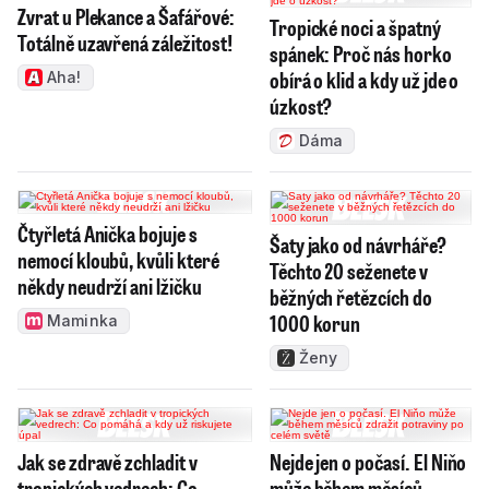
Zvrat u Plekance a Šafářové:
Tropické noci a špatný
Totálně uzavřená záležitost!
spánek: Proč nás horko
obírá o klid a kdy už jde o
Aha!
úzkost?
Dáma
Čtyřletá Anička bojuje s
Šaty jako od návrháře?
nemocí kloubů, kvůli které
Těchto 20 seženete v
někdy neudrží ani lžičku
běžných řetězcích do
1000 korun
Maminka
Ženy
Jak se zdravě zchladit v
Nejde jen o počasí. El Niňo
tropických vedrech: Co
může během měsíců