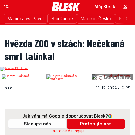
Můj Blesk
Macinka vs. Pavel
StarDance
Made in Česko
Festiva
Hvězda ZOO v slzách: Nečekaná
smrt tatínka!
8
Fotogalerie >
pav
16. 12. 2024 • 16:25
Jak vám má Google doporučovat Blesk?
Sledujte nás
Preferujte nás
Jak to celé funguje