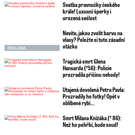
Svatba pravnučky českého
krále! Luxusní šperky i
urozená sešlost
Nevíte, jakou zvolit barvu na
vlasy? Položte si tuto zásadní
otázku
REKLAMA
Tragická smrt Glena
Hansarda (†56): Policie
prozradila příčinu nehody!
Utajená dovolená Petra Pavla:
Prozradily ho fotky! Opět v
oblíbené rybí…
Smrt Milana Knížáka († 86):
Než ho pohřbí, bude soud!