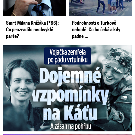
Smrt Milana Knížáka (†86):
Podrobnosti o Turkově
Co prozradilo neobvyklé
nehodě: Co ho čeká a kdy
parte?
padne ...
Vojačka zemřela po pádu vrtulníku: Dojemné vzpomínky na ...