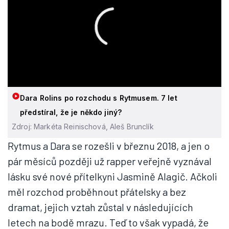
Dara Rolins po rozchodu s Rytmusem. 7 let
předstíral, že je někdo jiný?
Zdroj: Markéta Reinischová, Aleš Brunclík
Rytmus a Dara se rozešli v březnu 2018, a jen o
pár měsíců později už rapper veřejně vyznával
lásku své nové přítelkyni Jasmině Alagič. Ačkoli
měl rozchod proběhnout přátelsky a bez
dramat, jejich vztah zůstal v následujících
letech na bodě mrazu. Teď to však vypadá, že