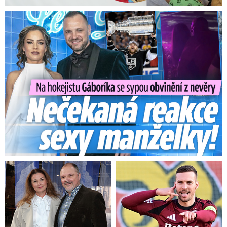
Na Gáboríka se sypou obvinění z nevěry: Reakce manželky!