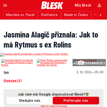
Můj Blesk
Macinka vs. Pavel
StarDance
Made in Česko
Festiva
Jasmina Alagič přiznala: Jak to
má Rytmus s ex Rolins
45
Fotogalerie >
tes
2. 10. 2024 • 05:00
Diskuze (2)
Jak vám má Google doporučovat Blesk?
Sledujte nás
Preferujte nás
Jak to celé funguje