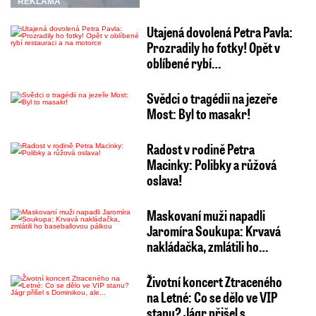
REKLAMA
Utajená dovolená Petra Pavla:
Prozradily ho fotky! Opět v
oblíbené rybí…
Svědci o tragédii na jezeře
Most: Byl to masakr!
Radost v rodině Petra
Macinky: Polibky a růžová
oslava!
Maskovaní muži napadli
Jaromíra Soukupa: Krvavá
nakládačka, zmlátili ho…
Životní koncert Ztraceného
na Letné: Co se dělo ve VIP
stanu? Jágr přišel s…