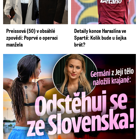
Preissová (50) v obsáhlé
Detaily konce Haraslína ve
zpovědi: Poprvé o operaci
Spartě: Kolik bude u šejka
manžela
brát?
Germáni z Jejího těla: Odstěhuj se, vzkázali jí krajané