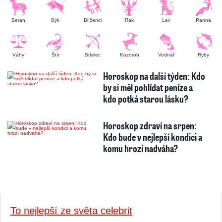
Beran
Býk
Blíženci
Rak
Lev
Panna
Váhy
Štír
Střelec
Kozoroh
Vodnář
Ryby
Horoskop na další týden: Kdo
by si měl pohlídat peníze a
kdo potká starou lásku?
Horoskop zdraví na srpen:
Kdo bude v nejlepší kondici a
komu hrozí nadváha?
To nejlepší ze světa celebrit