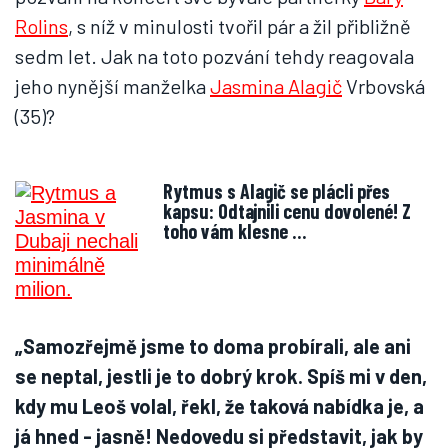
Rolins
, s níž v minulosti tvořil pár a žil přibližně
sedm let. Jak na toto pozvání tehdy reagovala
jeho nynější manželka
Jasmina Alagič
Vrbovská
(35)?
Rytmus s Alagič se plácli přes
kapsu: Odtajnili cenu dovolené! Z
toho vám klesne …
„Samozřejmě jsme to doma probírali, ale ani
se neptal, jestli je to dobrý krok. Spíš mi v den,
kdy mu Leoš volal, řekl, že taková nabídka je, a
já hned - jasně! Nedovedu si představit, jak by