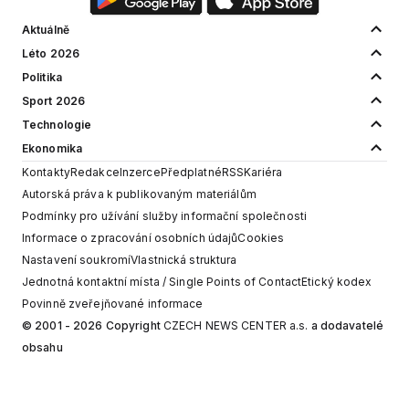
Aktuálně
Léto 2026
Politika
Sport 2026
Technologie
Ekonomika
Kontakty
Redakce
Inzerce
Předplatné
RSS
Kariéra
Autorská práva k publikovaným materiálům
Podmínky pro užívání služby informační společnosti
Informace o zpracování osobních údajů
Cookies
Nastavení soukromí
Vlastnická struktura
Jednotná kontaktní místa / Single Points of Contact
Etický kodex
Povinně zveřejňované informace
© 2001 - 2026 Copyright
CZECH NEWS CENTER a.s.
a dodavatelé
obsahu