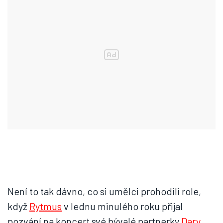
Není to tak dávno, co si umělci prohodili role,
když
Rytmus
v lednu minulého roku přijal
pozvání na koncert své bývalé partnerky
Dary