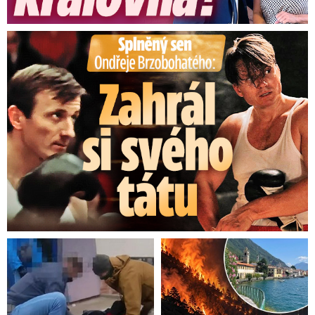
Splněný sen Ondřeje Brzobohatého: Zahrál si svého tátu