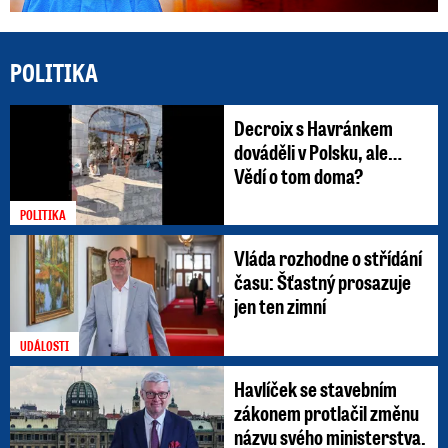
POLITIKA
Decroix s Havránkem
dováděli v Polsku, ale…
Vědí o tom doma?
POLITIKA
Vláda rozhodne o střídání
času: Šťastný prosazuje
jen ten zimní
UDÁLOSTI
Havlíček se stavebním
zákonem protlačil změnu
názvu svého ministerstva.