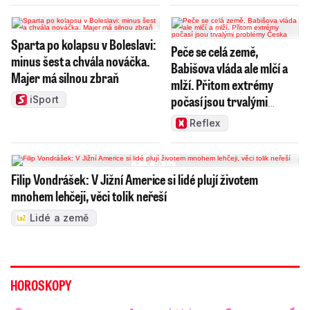
Sparta po kolapsu v Boleslavi:
Peče se celá země,
minus šest a chvála nováčka.
Babišova vláda ale mlčí a
Majer má silnou zbraň
mlží. Přitom extrémy
počasí jsou trvalými
iSport
problémy Česka
Reflex
Filip Vondrášek: V Jižní Americe si lidé plují životem
mnohem lehčeji, věci tolik neřeší
Lidé a země
HOROSKOPY