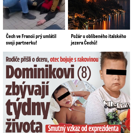
Čech ve Francii prý umlátil
Požár u oblíbeného italského
svoji partnerku!
jezera Čechů!
Dominikovi (8) zbývají týdny života: Vzkaz od exprezidenta