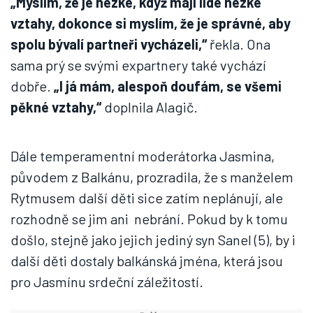
„Myslím, že je hezké, když mají lidé hezké
vztahy, dokonce si myslím, že je správné, aby
spolu bývalí partneři vycházeli,“
řekla. Ona
sama prý se svými expartnery také vychází
dobře.
„I já mám, alespoň doufám, se všemi
pěkné vztahy,“
doplnila Alagič.
Dále temperamentní moderátorka Jasmina,
původem z Balkánu, prozradila, že s manželem
Rytmusem další děti sice zatím neplánují, ale
rozhodně se jim ani nebrání. Pokud by k tomu
došlo, stejně jako jejich jediný syn Sanel (5), by i
další děti dostaly balkánská jména, která jsou
pro Jasmínu srdeční záležitostí.