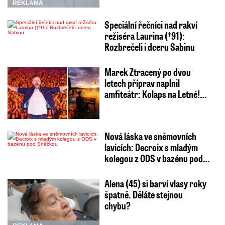
REKLAMA
Speciální řečníci nad rakví
režiséra Laurina (†91):
Rozbrečeli i dceru Sabinu
Marek Ztracený po dvou
letech příprav naplnil
amfiteátr: Kolaps na Letné!…
Nová láska ve sněmovních
lavicích: Decroix s mladým
kolegou z ODS v bazénu pod…
Alena (45) si barví vlasy roky
špatně. Děláte stejnou
chybu?