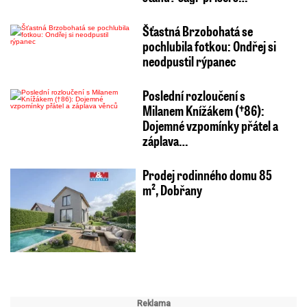
Šťastná Brzobohatá se
pochlubila fotkou: Ondřej si
neodpustil rýpanec
Poslední rozloučení s
Milanem Knížákem (†86):
Dojemné vzpomínky přátel a
záplava…
Prodej rodinného domu 85
m², Dobřany