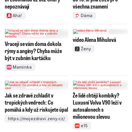
nepoznávají
všechna znamení
Aha!
Dáma
video Alena Mihulová
Vracejí se vám doma dokola
Ženy
rýmy a angíny? Chyba může
být v zubním kartáčku
Maminka
Jak se zdravě zchladit v
Že lidé chtějí kombíky?
tropických vedrech: Co
Luxusní Volva V90 leží v
pomáhá a kdy už riskujete úpal
autosalonech s
milionovou slevou
https://mojezdravi.zeny.cz/
e15