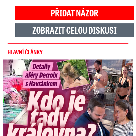
PŘIDAT NÁZOR
ZOBRAZIT CELOU DISKUSI
HLAVNÍ ČLÁNKY
Detaily aféry Decroix s Havránkem: Kdo je tady královna?