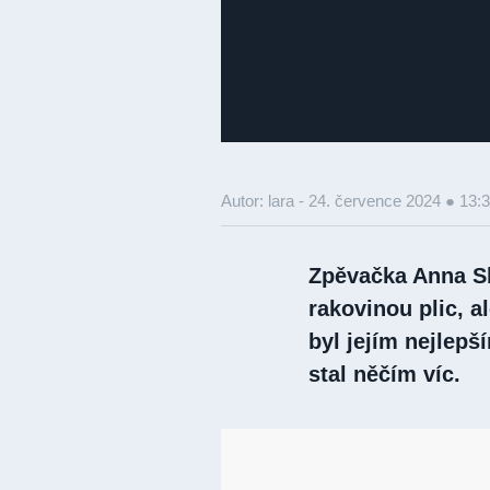
Autor: lara -
24. července 2024 ● 13:
Zpěvačka Anna Sl
rakovinou plic, a
byl jejím nejlep
stal něčím víc.