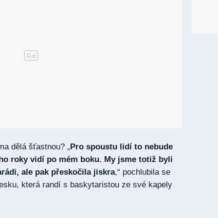
oma dělá šťastnou? „
Pro spoustu lidí to nebude
ho roky vidí po mém boku. My jsme totiž byli
ádi, ale pak přeskočila jiskra
,“ pochlubila se
sku, která randí s baskytaristou ze své kapely