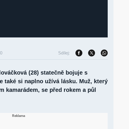
30
Sdílej:
ováčková (28) statečně bojuje s
le také si naplno užívá lásku. Muž, který
ším kamarádem, se před rokem a půl