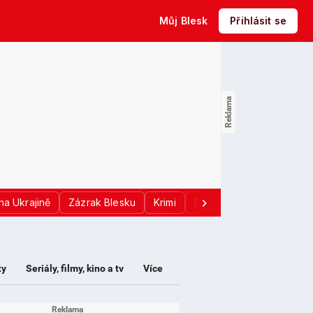
Můj Blesk
Přihlásit se
na Ukrajině
Zázrak Blesku
Krimi
Donald Trump
Sport
ty
Seriály, filmy, kino a tv
Více