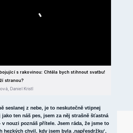
ojující s rakovinou: Chtěla bych stihnout svatbu!
rží stranou?
vá, Daniel Kristl
mě seslanej z nebe, je to neskutečně vtipnej
j jako ten náš pes, jsem za něj strašně šťastná
 – v nouzi poznáš přítele. Jsem ráda, že jsme to
ch hezkých chvil, kdy jsem byla ‚napřesdržku‘,