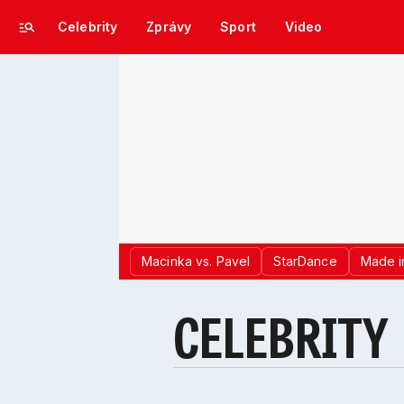
Celebrity
Zprávy
Sport
Video
Macinka vs. Pavel
StarDance
Made i
CELEBRITY