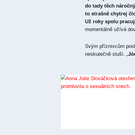
do tady těch náročný
to strašně chytrej č
Už roky spolu pracu
momentálně užívá do
Svým příznivcům posla
neskutečně sluší. „
Jóó