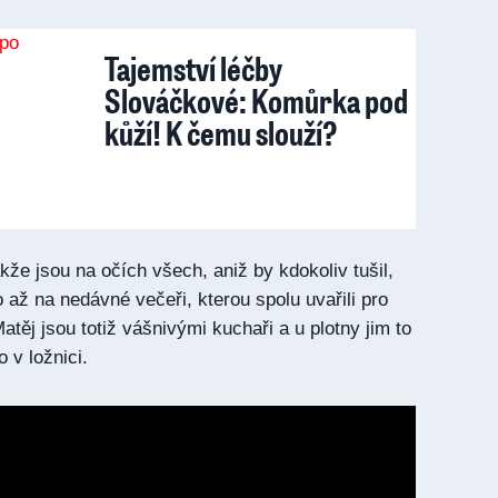
Tajemství léčby
Slováčkové: Komůrka pod
kůží! K čemu slouží?
kže jsou na očích všech, aniž by kdokoliv tušil,
o až na nedávné večeři, kterou spolu uvařili pro
Matěj jsou totiž vášnivými kuchaři a u plotny jim to
o v ložnici.