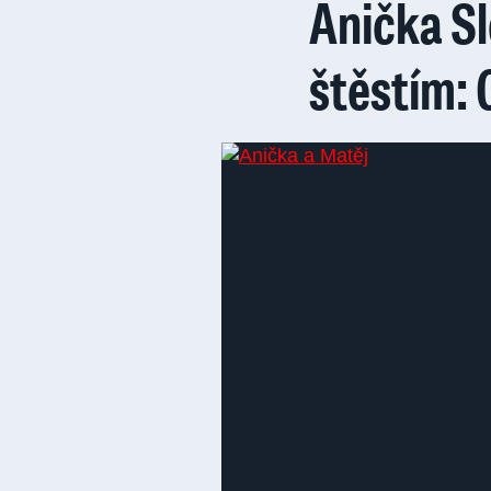
Anička S
štěstím: 