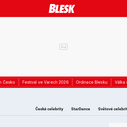
n Česko
Festival ve Varech 2026
Ordinace Blesku
Válka 
České celebrity
StarDance
Světové celebri