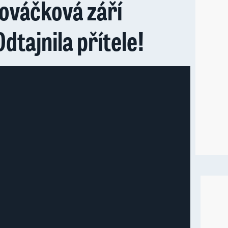
lováčková září
Odtajnila přítele!