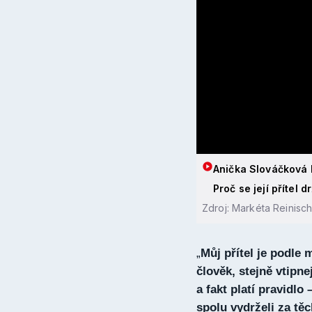
Anička Slováčková b
Proč se její přítel d
Zdroj: Markéta Reinischo
„
Můj přítel je podle 
člověk, stejně vtipne
a fakt platí pravidlo
spolu vydrželi za tě