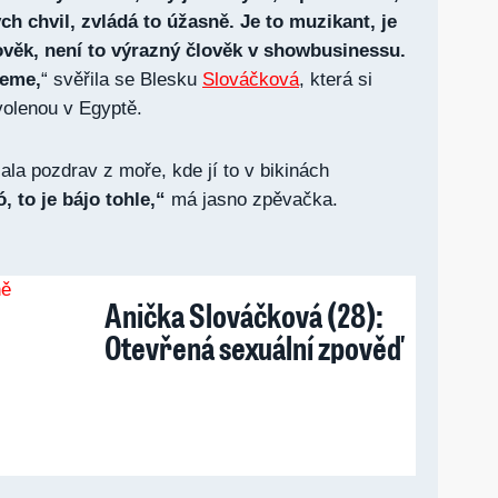
ch chvil, zvládá to úžasně. Je to muzikant, je
lověk, není to výrazný člověk v showbusinessu.
jeme,
“ svěřila se Blesku
Slováčková
, která si
volenou v Egyptě.
la pozdrav z moře, kde jí to v bikinách
, to je bájo tohle,“
má jasno zpěvačka.
Anička Slováčková (28):
Otevřená sexuální zpověď