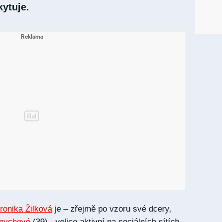
ytuje.
ronika Žilková
je – zřejmě po vzoru své dcery,
nychové
(39) - velice aktivní na sociálních sítích.