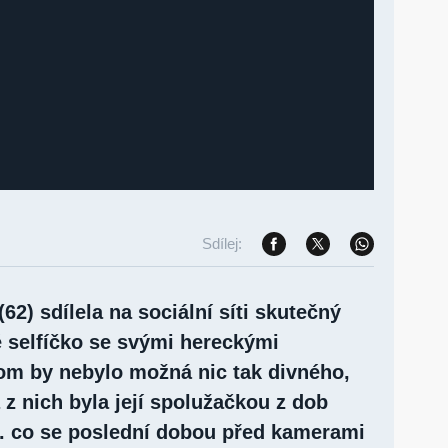
Sdílej:
62) sdílela na sociální síti skutečný
é selfíčko se svými hereckými
om by nebylo možná nic tak divného,
a z nich byla její spolužačkou z dob
. co se poslední dobou před kamerami