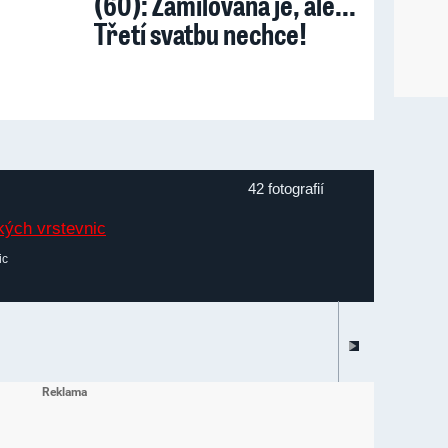
(60): Zamilovaná je, ale...
Třetí svatbu nechce!
42 fotografií
ic