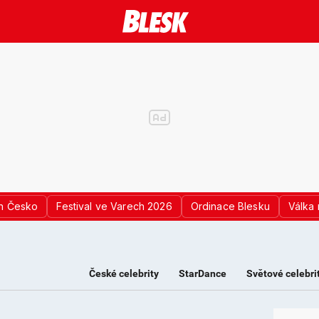
n Česko
Festival ve Varech 2026
Ordinace Blesku
Válka 
České celebrity
StarDance
Světové celebri