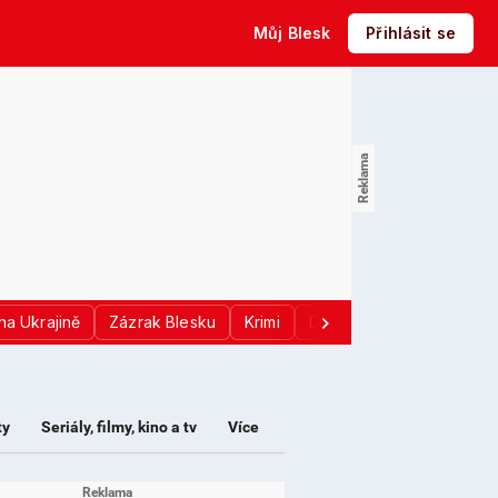
Můj Blesk
Přihlásit se
na Ukrajině
Zázrak Blesku
Krimi
Donald Trump
Sport
ty
Seriály, filmy, kino a tv
Více