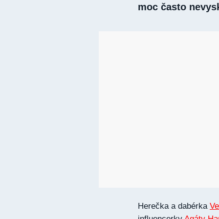
moc často nevysk
Herečka a dabérka
Ve
influencerky
Agáty Ha