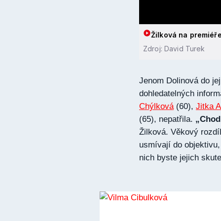
Žilková na premiéře
Zdroj: David Turek
Jenom Dolinová do jej
dohledatelných inform
Chýlková
(60),
Jitka 
(65), nepatřila.
„Chodi
Žilková. Věkový rozd
usmívají do objektivu,
nich byste jejich skut