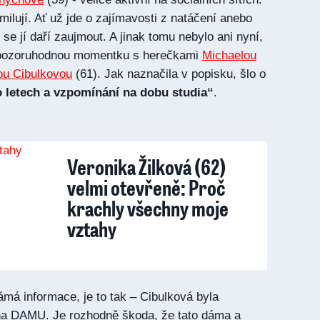
o milují. Ať už jde o zajímavosti z natáčení anebo
e jí daří zaujmout. A jinak tomu nebylo ani nyní,
ě pozoruhodnou momentku s herečkami
Michaelou
ou Cibulkovou
(61). Jak naznačila v popisku, šlo o
o letech a vzpomínání na dobu studia“
.
Veronika Žilková (62)
velmi otevřeně: Proč
krachly všechny moje
vztahy
ámá informace, je to tak – Cibulková byla
na DAMU. Je rozhodně škoda, že tato dáma a