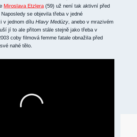
ce
Miroslava Etzlera
(59) už není tak aktivní před
 Naposledy se objevila třeba v jedné
i v jednom dílu
Hlavy Medúzy
, anebo v mrazivém
luší jí to ale přitom stále stejně jako třeba v
2003 coby filmová femme fatale obnažila před
své nahé tělo.