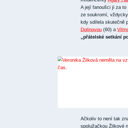
A její fanoušci ji za t
ze soukromí, vždycky s
kdy sdílela skutečn
Dolinovou
(60) a
Vilm
„přátelské setkání p
Ačkoliv to není tak zn
spolužačkou Žilkové 