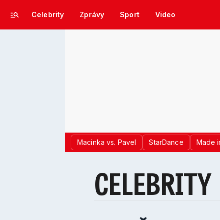
Celebrity
Zprávy
Sport
Video
Macinka vs. Pavel
StarDance
Made i
CELEBRITY