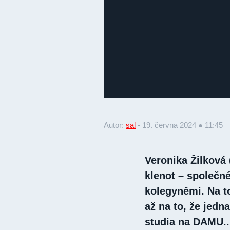
Autor:
sal
-
19. června 2024 ● 11:45
Veronika Žilková (
klenot – společn
kolegyněmi. Na t
až na to, že jedn
studia na DAMU..