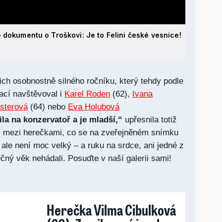
 dokumentu o Troškovi: Je to Felini české vesnice!
ich osobnostně silného ročníku, který tehdy podle
ací navštěvoval i
Karel Roden
(62),
Ivana
Asterová
(64) nebo
Eva Holubová
la na konzervatoř a je mladší,“
upřesnila totiž
íl mezi herečkami, co se na zveřejněném snímku
 ale není moc velký – a ruku na srdce, ani jedné z
ečný věk nehádali. Posuďte v naší galerii sami!
Herečka Vilma Cibulková