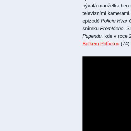
bývalá manželka her
televizními kamerami.
epizodě
Policie Hvar
č
snímku
Promlčeno
. S
Pupendu
, kde v roce 
Bolkem Polívkou
(74) 