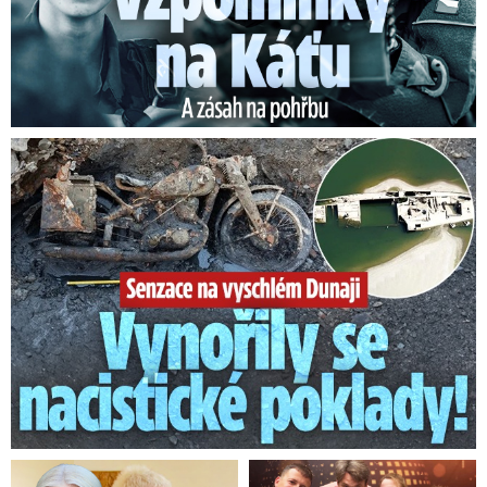
Senzace na vyschlém Dunaji: Vynořily se nacistické poklady!