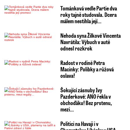
Tománková vedle Partie dva
roky tajně studovala. Dcera
málem nestihla její…
Nehoda syna Žilkové Vincenta
Navrátila: Výbuch v autě
odnesl rozkrok
Radost v rodině Petra
Macinky: Polibky a růžová
oslava!
Šokující zásnuby Ivy
Pazderkové: ANO řekla v
obchoďáku! Bez prstenu,
mezi…
Politici na Havaji i v
Chorvatsku: Líbánky v USA,