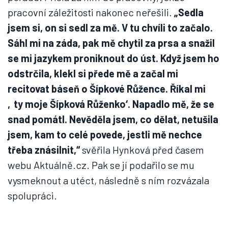
pracovní záležitosti nakonec neřešili.
„Sedla
jsem si, on si sedl za mě. V tu chvíli to začalo.
Sáhl mi na záda, pak mě chytil za prsa a snažil
se mi jazykem proniknout do úst. Když jsem ho
odstrčila, klekl si přede mě a začal mi
recitovat báseň o Šípkové Růžence. Říkal mi
‚ty moje Šípková Růženko‘. Napadlo mě, že se
snad pomátl. Nevěděla jsem, co dělat, netušila
jsem, kam to celé povede, jestli mě nechce
třeba znásilnit,“
svěřila Hynková před časem
webu Aktuálně.cz. Pak se jí podařilo se mu
vysmeknout a utéct, následně s ním rozvázala
spolupráci.