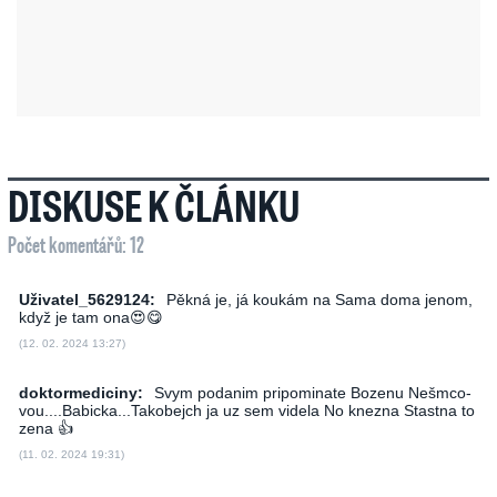
DISKUSE K ČLÁNKU
Počet komentářů: 12
Uživatel_5629124:
Pěkná je, já koukám na Sama doma jenom,
když je tam ona😍😋
(12. 02. 2024 13:27)
doktormediciny:
Svym podanim pripominate Bozenu Nešmco­
vou.­...Ba­bicka­...Ta­kobej­ch ja uz sem videla No knezna Stastna to
zena 👍
(11. 02. 2024 19:31)