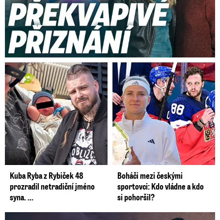
Kuba Ryba z Rybiček 48
Boháči mezi českými
prozradil netradiční jméno
sportovci: Kdo vládne a kdo
syna. ...
si pohoršil?