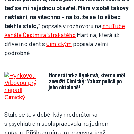
teď se mi najednou otevřel. Mám v sobě takový
naštvání, na všechno – na to, že se to vůbec
takhle stalo,“
popsala v rozhovoru na
YouTube
kanále
Čestmíra Strakatého
Martina, která již
dříve incident s
Cimickým
popsala velmi
podrobně.
Moderátorka Hynková, kterou měl
zneužít Cimický: Vzkaz policii po
jeho obžalobě!
Stalo se to v době, kdy moderátorka
s psychiatrem spolupracovala na jednom
pořadu. Přišla za ním do pracovny, jenže