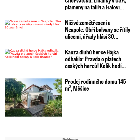
plameny na talíři a Fialovi…
Ničivé zemětřesení u
Neapole: Obří balvany se řítily
ulicemi, úřady hlásí 30…
Kauza dluhů herce Hájka
odhalila: Pravda o platech
českých herců! Kolik hodí…
Prodej rodinného domu 145
m², Měšice