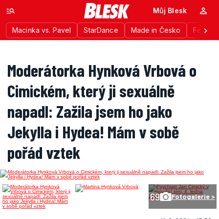
Můj Blesk
Macinka vs. Pavel
StarDance
Made in Česko
Festiva
Moderátorka Hynková Vrbová o
Cimickém, který ji sexuálně
napadl: Zažila jsem ho jako
Jekylla i Hydea! Mám v sobě
pořád vztek
69
Fotogalerie >