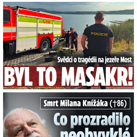
Svědci o tragédii na jezeře Most: Byl to masakr!
Smrt Milana Knížáka (†86): Co prozradilo neobvyklé parte?