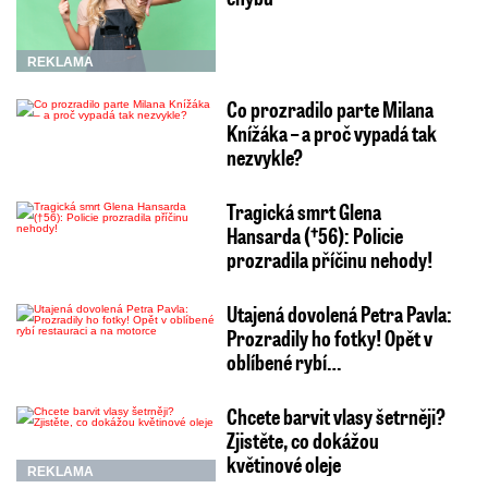
REKLAMA
Co prozradilo parte Milana
Knížáka – a proč vypadá tak
nezvykle?
Tragická smrt Glena
Hansarda (†56): Policie
prozradila příčinu nehody!
Utajená dovolená Petra Pavla:
Prozradily ho fotky! Opět v
oblíbené rybí…
Chcete barvit vlasy šetrněji?
Zjistěte, co dokážou
květinové oleje
REKLAMA