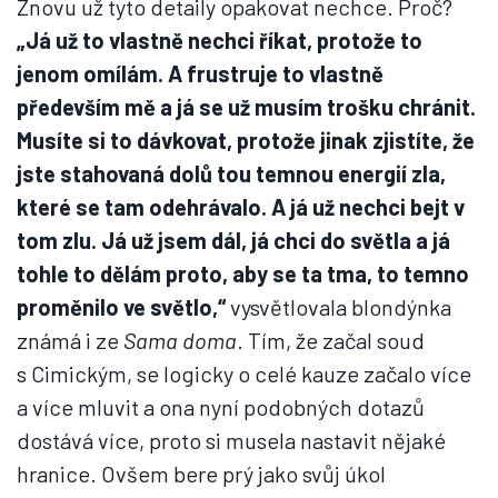
Znovu už tyto detaily opakovat nechce. Proč?
„Já už to vlastně nechci říkat, protože to
jenom omílám. A frustruje to vlastně
především mě a já se už musím trošku chránit.
Musíte si to dávkovat, protože jinak zjistíte, že
jste stahovaná dolů tou temnou energií zla,
které se tam odehrávalo. A já už nechci bejt v
tom zlu. Já už jsem dál, já chci do světla a já
tohle to dělám proto, aby se ta tma, to temno
proměnilo ve světlo,“
vysvětlovala blondýnka
známá i ze
Sama doma
. Tím, že začal soud
s Cimickým, se logicky o celé kauze začalo více
a více mluvit a ona nyní podobných dotazů
dostává více, proto si musela nastavit nějaké
hranice. Ovšem bere prý jako svůj úkol