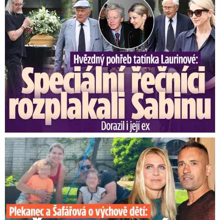
Speciální řečníci nad rakví Laurina: Rozbrečeli i dceru
Plekanec a Šafářová o výchově dětí: Překvapivé přiznání