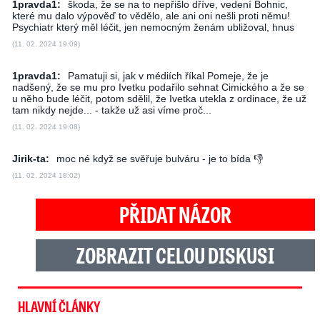
1pravda1:
škoda, že se na to nepřišlo dříve, vedení Bohnic,
které mu dalo výpověď to vědělo, ale ani oni nešli proti němu!
Psychiatr který měl léčit, jen nemocným ženám ubližoval, hnus
(11. 02. 2024 19:09)
1pravda1:
Pamatuji si, jak v médiích říkal Pomeje, že je
nadšený, že se mu pro Ivetku podařilo sehnat Cimického a že se
u něho bude léčit, potom sdělil, že Ivetka utekla z ordinace, že už
tam nikdy nejde... - takže už asi víme proč...
(11. 02. 2024 19:08)
Jirik-ta:
moc né když se svěřuje bulváru - je to bída 👎
(11. 02. 2024 18:02)
PŘIDAT NÁZOR
ZOBRAZIT CELOU DISKUSI
HLAVNÍ ČLÁNKY