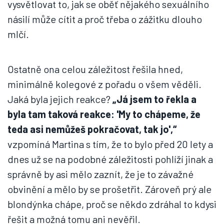
vysvětlovat to, jak se oběť nějakého sexuálního
násilí může cítit a proč třeba o zážitku dlouho
mlčí.
Ostatně ona celou záležitost řešila hned,
minimálně kolegové z pořadu o všem věděli.
Jaká byla jejich reakce?
„Já jsem to řekla a
byla tam taková reakce: 'My to chápeme, že
teda asi nemůžeš pokračovat, tak jo',“
vzpomíná Martina s tím, že to bylo před 20 lety a
dnes už se na podobné záležitosti pohlíží jinak a
správně by asi mělo zaznít, že je to závažné
obvinění a mělo by se prošetřit. Zároveň prý ale
blondýnka chápe, proč se někdo zdráhal to kdysi
řešit a možná tomu ani nevěřil.