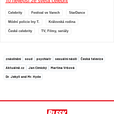
To nejlepší ze světa celebrit
Celebrity
Festival ve Varech
StarDance
Módní policie Iny T.
Královská rodina
České celebrity
TV, Filmy, seriály
znásilnění
soud
psychiatr
sexuální násilí
Česká televize
Aktuálně.cz
Jan Cimický
Martina Vrbová
Dr. Jekyll and Mr. Hyde