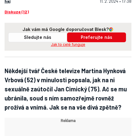
haj
11. 2. 2024 • 17:38
Diskuze (12)
Jak vám má Google doporučovat Blesk?
Sledujte nás
Preferujte nás
Jak to celé funguje
Někdejší tvář České televize Martina Hynková
Vrbová (52) v minulosti popsala, jak na ni
sexuálně zaútočil Jan Cimický (75). Ač se mu
ubránila, soud s ním samozřejmě rovněž
prožívá a vnímá. Jak se na vše dívá zpětně?