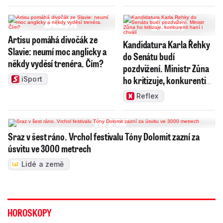
Artisu pomáhá divočák ze
Kandidatura Karla Řehky
Slavie: neumí moc anglicky a
do Senátu budí
někdy vyděsí trenéra. Čím?
pozdvižení. Ministr Zůna
ho kritizuje, konkurenti
iSport
haní i chválí
Reflex
Sraz v šest ráno. Vrchol festivalu Tóny Dolomit zazní za
úsvitu ve 3000 metrech
Lidé a země
HOROSKOPY