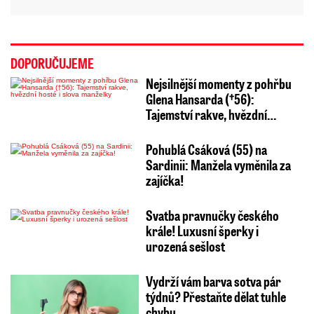
DOPORUČUJEME
Nejsilnější momenty z pohřbu
Glena Hansarda (†56):
Tajemství rakve, hvězdní…
Pohublá Csáková (55) na
Sardinii: Manžela vyměnila za
zajíčka!
Svatba pravnučky českého
krále! Luxusní šperky i
urozená sešlost
Vydrží vám barva sotva pár
týdnů? Přestaňte dělat tuhle
chybu