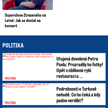
Supershow Ztraceného na
Letné: Jak se dostat na
koncert
POLITIKA
Utajená dovolená Petra
Pavla: Prozradily ho fotky!
Opět v oblíbené rybí
restauraci a ...
POLITIKA
Podrobnosti o Turkově
nehodě: Co ho čeká a kdy
padne verdikt?
POLITIKA