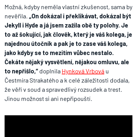
Možná, kdyby neměla vlastní zkušenost, sama by
nevěřila.
„On dokázal i překlikávat, dokázal být
Jekyll i Hyde a já jsem zažila obě ty polohy. Je
to až šokující, jak člověk, který je váš kolega, je
najednou útočník a pak je to zase váš kolega,
jako kdyby se to mezitím vůbec nestalo.
Čekáte nějaký vysvětlení, nějakou omluvu, ale
to nepřišlo,“
doplnila
Hynková Vrbová
u
Čestmíra Strakatého a k celé záležitosti dodala,
že věří v soud a spravedlivý rozsudek a trest.
Jinou možnost si ani nepřipouští.