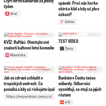
Čtyři mrtví kamarádi za jediný
spánek: Proč nás horko
týden
obírá o klid a kdy už jde o
úzkost?
Aha!
Dáma
TEST VIDEO
KVÍZ: Rafťáci. Otestujte své
znalosti kultovní letní komedie
Ženy
Maminka
Jak se zdravě zchladit v
Bankám v Česku tečou
tropických vedrech: Co
miliardy. Odborníci
pomáhá a kdy už riskujete úpal
vysvětlují, co stojí za jejich
růstem
https://mojezdravi.zeny.cz/
e15