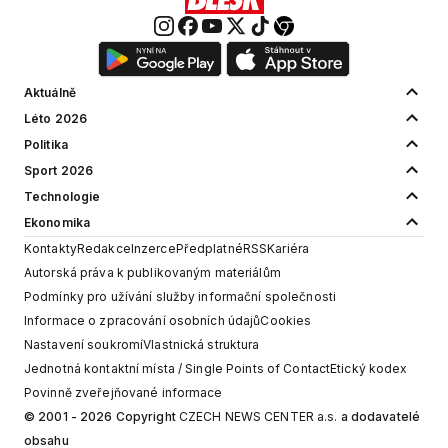
Aktuálně
Léto 2026
Politika
Sport 2026
Technologie
Ekonomika
Kontakty
Redakce
Inzerce
Předplatné
RSS
Kariéra
Autorská práva k publikovaným materiálům
Podmínky pro užívání služby informační společnosti
Informace o zpracování osobních údajů
Cookies
Nastavení soukromí
Vlastnická struktura
Jednotná kontaktní místa / Single Points of Contact
Etický kodex
Povinně zveřejňované informace
© 2001 - 2026 Copyright
CZECH NEWS CENTER a.s.
a dodavatelé
obsahu