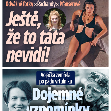
Odvážné fotky Denisy Pfauserové: Ještě, že to táta nevidí
Vojačka zemřela po pádu vrtulníku: Dojemné vzpomínky na ...