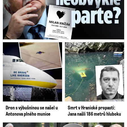
Dron s výbušninou se našel u
Smrt v Hranické propasti:
Antonova plného munice
Jana našli 186 metrů hluboku