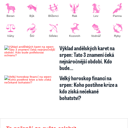
Beran
Býk
Blíženci
Rak
Lev
Panna
Váhy
Štír
Střelec
Kozoroh
Vodnář
Ryby
Výklad andělských karet na
srpen: Tato 3 znamení čeká
nejnáročnější období. Kdo
bude…
Velký horoskop financí na
srpen: Koho postihne krize a
kdo získá nečekané
bohatství?