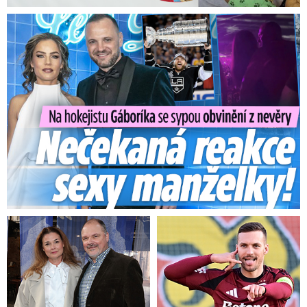
Na Gáboríka se sypou obvinění z nevěry: Reakce manželky!