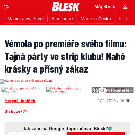
Můj Blesk
Macinka vs. Pavel
StarDance
Made in Česko
Festiva
Vémola po premiéře svého filmu:
Tajná párty ve strip klubu! Nahé
krásky a přísný zákaz
94
Fotogalerie >
Matyáš Janíček
17. 1. 2024 • 05:00
Diskuze (7)
Jak vám má Google doporučovat Blesk?