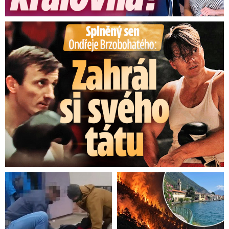
Splněný sen Ondřeje Brzobohatého: Zahrál si svého tátu