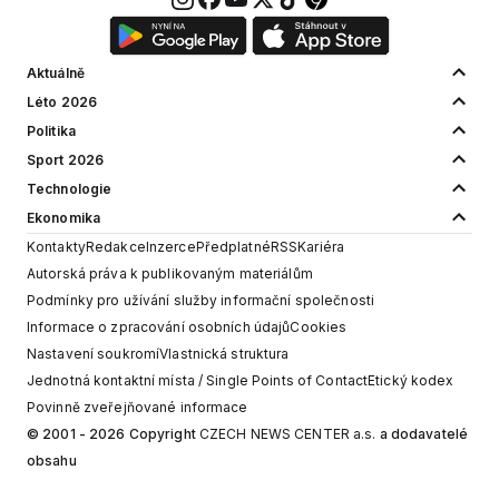
Aktuálně
Léto 2026
Politika
Sport 2026
Technologie
Ekonomika
Kontakty
Redakce
Inzerce
Předplatné
RSS
Kariéra
Autorská práva k publikovaným materiálům
Podmínky pro užívání služby informační společnosti
Informace o zpracování osobních údajů
Cookies
Nastavení soukromí
Vlastnická struktura
Jednotná kontaktní místa / Single Points of Contact
Etický kodex
Povinně zveřejňované informace
© 2001 - 2026 Copyright
CZECH NEWS CENTER a.s.
a dodavatelé
obsahu