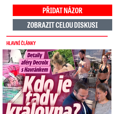
PŘIDAT NÁZOR
ZOBRAZIT CELOU DISKUSI
HLAVNÍ ČLÁNKY
Detaily aféry Decroix s Havránkem: Kdo je tady královna?