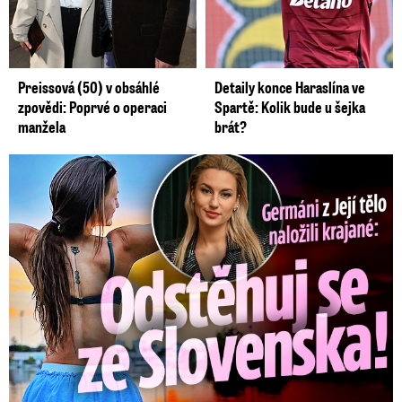
Preissová (50) v obsáhlé
Detaily konce Haraslína ve
zpovědi: Poprvé o operaci
Spartě: Kolik bude u šejka
manžela
brát?
Germáni z Jejího těla: Odstěhuj se, vzkázali jí krajané