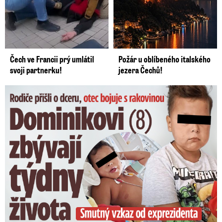
Čech ve Francii prý umlátil
Požár u oblíbeného italského
svoji partnerku!
jezera Čechů!
Dominikovi (8) zbývají týdny života: Vzkaz od exprezidenta