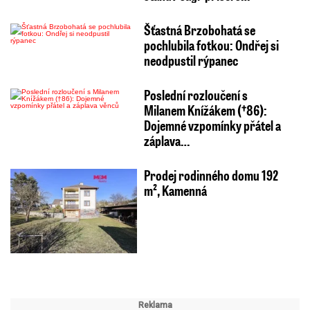
Šťastná Brzobohatá se
pochlubila fotkou: Ondřej si
neodpustil rýpanec
Poslední rozloučení s
Milanem Knížákem (†86):
Dojemné vzpomínky přátel a
záplava…
Prodej rodinného domu 192
m², Kamenná