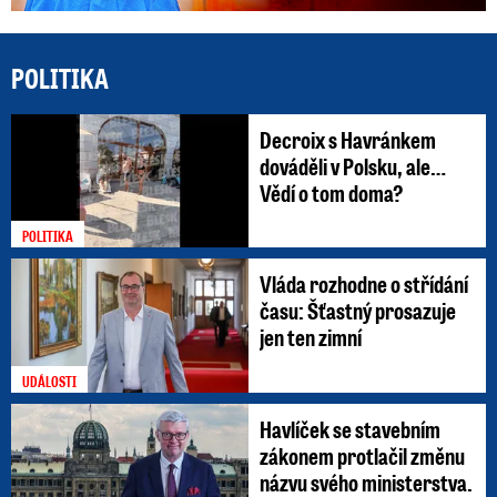
POLITIKA
Decroix s Havránkem
dováděli v Polsku, ale…
Vědí o tom doma?
POLITIKA
Vláda rozhodne o střídání
času: Šťastný prosazuje
jen ten zimní
UDÁLOSTI
Havlíček se stavebním
zákonem protlačil změnu
názvu svého ministerstva.