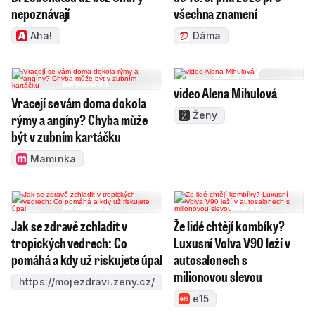
nepoznávají
všechna znamení
Aha!
Dáma
video Alena Mihulová
Vracejí se vám doma dokola
Ženy
rýmy a angíny? Chyba může
být v zubním kartáčku
Maminka
Jak se zdravě zchladit v
Že lidé chtějí kombíky?
tropických vedrech: Co
Luxusní Volva V90 leží v
pomáhá a kdy už riskujete úpal
autosalonech s
milionovou slevou
https://mojezdravi.zeny.cz/
e15