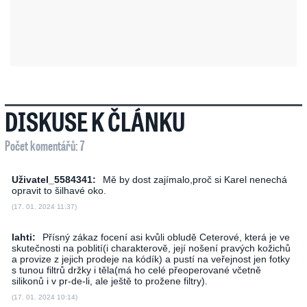
DISKUSE K ČLÁNKU
Počet komentářů: 7
Uživatel_5584341:
Mě by dost zajímalo,proč si Karel nenechá
opravit to šilhavé oko.
(17. 01. 2024 11:37)
lahti:
Přísný zákaz focení asi kvůli obludě Ceterové, která je ve
skutečnosti na poblití(i charakterově, její nošení pravých kožichů
a provize z jejich prodeje na kódík) a pustí na veřejnost jen fotky
s tunou filtrů držky i těla(má ho celé přeoperované včetně
silikonů i v pr-de-li, ale ještě to prožene filtry).
(17. 01. 2024 10:14)