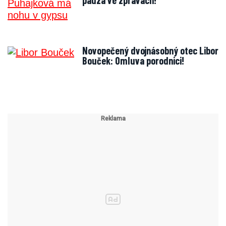
pauza ve zprávách!
Novopečený dvojnásobný otec Libor
Bouček: Omluva porodnici!