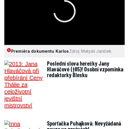
Premiéra dokumentu Karlos
Zdroj: Matyáš Janíček
Poslední slova herečky Jany
Hlaváčové (†85)! Osobní vzpomínka
redaktorky Blesku
Sporťačka Puhajková: Nevyžádaná