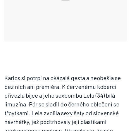
Karlos si potrpí na okázalá gesta a neobešla se
bez nich ani premiéra. K červenému koberci
přivezla bijce a jeho sexbombu Lelu (34) bílá
limuzína. Pár se sladil do černého oblečení se
třpytkami. Lela zvolila sexy šaty od slovenské
návrhářky, jež podtrhovaly její plastikami
zdokonalenou postavu. Přiznala ale, že vše