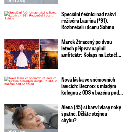
REKLAMA
Speciální řečníci nad rakví
režiséra Laurina (†91):
Rozbrečeli i dceru Sabinu
Marek Ztracený po dvou
letech příprav naplnil
amfiteátr: Kolaps na Letné!…
Nová láska ve sněmovních
lavicích: Decroix s mladým
kolegou z ODS v bazénu pod…
Alena (45) si barví vlasy roky
špatně. Děláte stejnou
chybu?