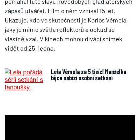
pomáhal tuto slávu novodobých gladiátorských
zápasů utvářet. Film o něm vznikal 15 let.
Ukazuje, kdo ve skutečnosti je Karlos Vémola,
jaký je mimo světla reflektorů a odkud se
vlastně vzal. V kinech mohou diváci snímek
vidět od 25. ledna.
Lela Vémola za 5 tisíc! Manželka
bijce nabízí osobní setkání