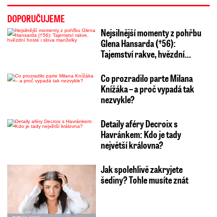
DOPORUČUJEME
Nejsilnější momenty z pohřbu
Glena Hansarda (†56):
Tajemství rakve, hvězdní…
Co prozradilo parte Milana
Knížáka – a proč vypadá tak
nezvykle?
Detaily aféry Decroix s
Havránkem: Kdo je tady
největší královna?
Jak spolehlivě zakryjete
šediny? Tohle musíte znát