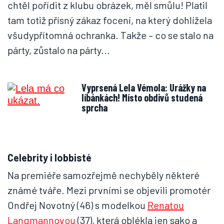
chtěl pořídit z klubu obrázek, měl smůlu! Platil
tam totiž přísný zákaz focení, na který dohlížela
všudypřítomná ochranka. Takže – co se stalo na
párty, zůstalo na párty...
Vyprsená Lela Vémola: Urážky na
líbánkách! Místo obdivů studená
sprcha
Celebrity i lobbisté
Na premiéře samozřejmě nechyběly některé
známé tváře. Mezi prvními se objevili promotér
Ondřej Novotný (46) s modelkou
Renatou
Langmannovou
(37), která oblékla jen sako a