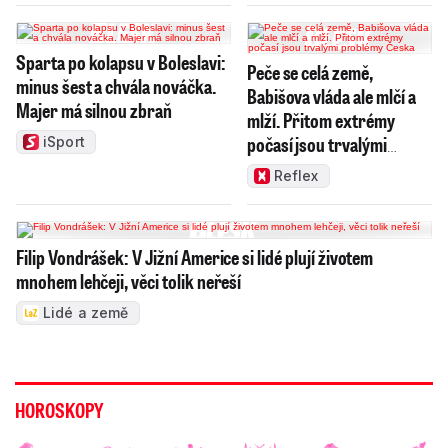
Sparta po kolapsu v Boleslavi:
Peče se celá země,
minus šest a chvála nováčka.
Babišova vláda ale mlčí a
Majer má silnou zbraň
mlží. Přitom extrémy
počasí jsou trvalými
iSport
problémy Česka
Reflex
Filip Vondrášek: V Jižní Americe si lidé plují životem
mnohem lehčeji, věci tolik neřeší
Lidé a země
HOROSKOPY