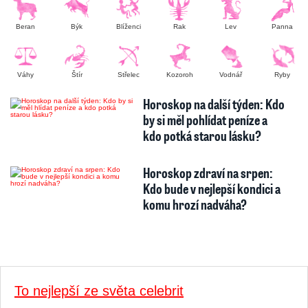
Beran
Býk
Blíženci
Rak
Lev
Panna
Váhy
Štír
Střelec
Kozoroh
Vodnář
Ryby
Horoskop na další týden: Kdo
by si měl pohlídat peníze a
kdo potká starou lásku?
Horoskop zdraví na srpen:
Kdo bude v nejlepší kondici a
komu hrozí nadváha?
To nejlepší ze světa celebrit