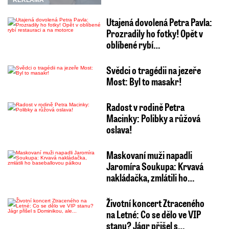
REKLAMA
Utajená dovolená Petra Pavla:
Prozradily ho fotky! Opět v
oblíbené rybí…
Svědci o tragédii na jezeře
Most: Byl to masakr!
Radost v rodině Petra
Macinky: Polibky a růžová
oslava!
Maskovaní muži napadli
Jaromíra Soukupa: Krvavá
nakládačka, zmlátili ho…
Životní koncert Ztraceného
na Letné: Co se dělo ve VIP
stanu? Jágr přišel s…