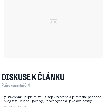
DISKUSE K ČLÁNKU
Počet komentářů: 4
y1xcvbnm:
přijde mi že už nějak zestárla a je strašné podobné
svojí tetě Heleně , jako vy jí z oka vypadla, jako dvě sestry
(15. 06. 2023 12:28)