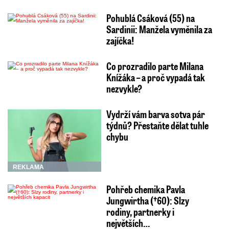
Pohublá Csáková (55) na
Sardinii: Manžela vyměnila za
zajíčka!
Co prozradilo parte Milana
Knížáka – a proč vypadá tak
nezvykle?
Vydrží vám barva sotva pár
týdnů? Přestaňte dělat tuhle
chybu
REKLAMA
Pohřeb chemika Pavla
Jungwirtha (†60): Slzy
rodiny, partnerky i
největších…