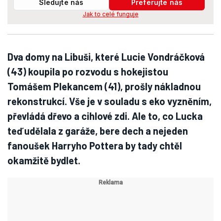
Sledujte nás
Preferujte nás
Jak to celé funguje
Dva domy na Libuši, které Lucie Vondráčková
(43) koupila po rozvodu s hokejistou
Tomášem Plekancem (41), prošly nákladnou
rekonstrukcí. Vše je v souladu s eko vyzněním,
převládá dřevo a cihlové zdi. Ale to, co Lucka
teď udělala z garáže, bere dech a nejeden
fanoušek Harryho Pottera by tady chtěl
okamžitě bydlet.