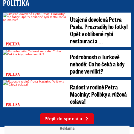
POLITIKA
Utajená dovolená Petra
Pavla: Prozradily ho fotky!
Opět v oblíbené rybí
restauraci a ...
POLITIKA
Podrobnosti o Turkově
nehodě: Co ho čeká a kdy
padne verdikt?
POLITIKA
Radost v rodině Petra
Macinky: Polibky a růžová
oslava!
POLITIKA
Přejít do speciálu