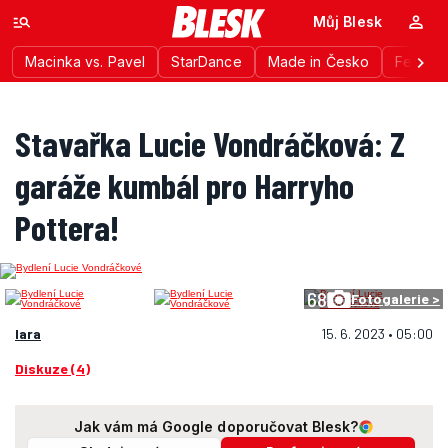
Můj Blesk
Macinka vs. Pavel
StarDance
Made in Česko
Festiva
Stavařka Lucie Vondráčková: Z
garáže kumbál pro Harryho
Pottera!
68
Fotogalerie >
lara
15. 6. 2023 • 05:00
Diskuze (4)
Jak vám má Google doporučovat Blesk?