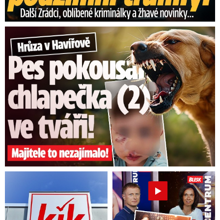
Hrůza v Havířově: Pes pokousal chlapečka (2) ve tváři!