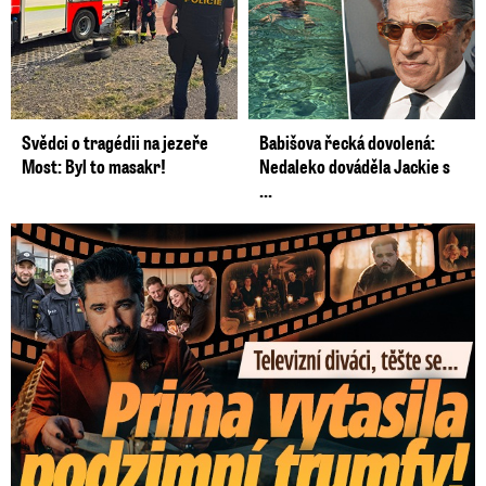
Svědci o tragédii na jezeře
Babišova řecká dovolená:
Most: Byl to masakr!
Nedaleko dováděla Jackie s
...
Prima vytasila podzimní trumfy! Další Zrádci a žhavé novinky