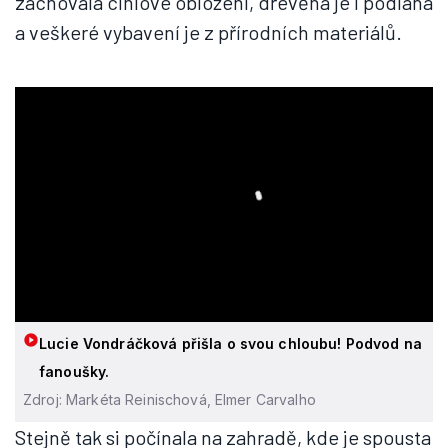
zachovala cihlové obložení, dřevěná je i podlaha
a veškeré vybavení je z přírodních materiálů.
Lucie Vondráčková přišla o svou chloubu! Podvod na
fanoušky.
Zdroj: Markéta Reinischová, Elmer Carvalho
Stejně tak si počínala na zahradě, kde je spousta