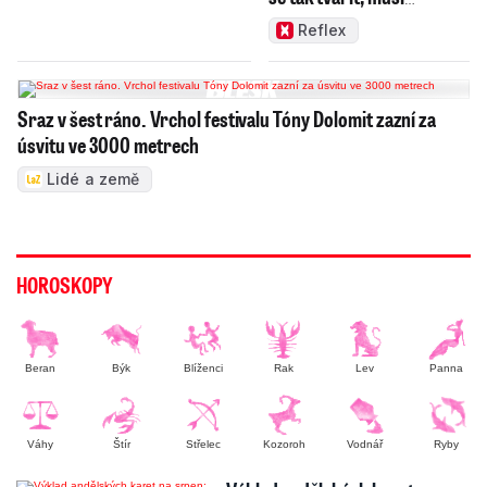
zamakat
Reflex
Sraz v šest ráno. Vrchol festivalu Tóny Dolomit zazní za
úsvitu ve 3000 metrech
Lidé a země
HOROSKOPY
Beran
Býk
Blíženci
Rak
Lev
Panna
Váhy
Štír
Střelec
Kozoroh
Vodnář
Ryby