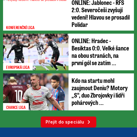
ONLINE: Jablonec - RFS
2:0. Severočeši zvyšují
vedení! Hlavou se prosadil
Polidar
KONFERENČNÍ LIGA
ONLINE: Hradec -
Besiktas 0:0. Velké šance
na obou stranách, na
první gól se zatím ...
EVROPSKÁ LIGA
Kdo na startu mohl
zaujmout Deniu? Motory
„S“, duo Zbrojovky i lídři
pohárových ...
CHANCE LIGA
Přejít do speciálu