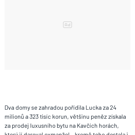
Dva domy se zahradou pořídila Lucka za 24
milionů a 323 tisíc korun, většinu peněz získala
za prodej luxusního bytu na Kavčích horách,
který jí daroval exmanžel – kromě toho dostala i