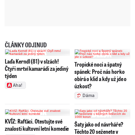
ČLÁNKY ODJINUD
Laďa Kerndl (81) v slzách!
Tropické noci a špatný
Čtyři mrtví kamarádi za jediný
spánek: Proč nás horko
týden
obírá o klid a kdy už jde o
úzkost?
Aha!
Dáma
KVÍZ: Rafťáci. Otestujte své
Šaty jako od návrháře?
znalosti kultovní letní komedie
Těchto 20 seženete v