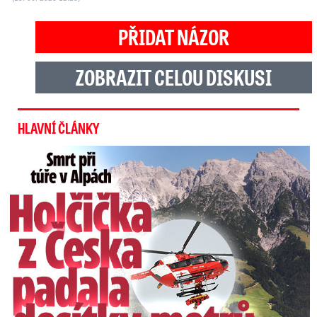
PŘIDAT NÁZOR
ZOBRAZIT CELOU DISKUSI
HLAVNÍ ČLÁNKY
Smrt Češky v Alpách: Zemřela při túře s rodiči