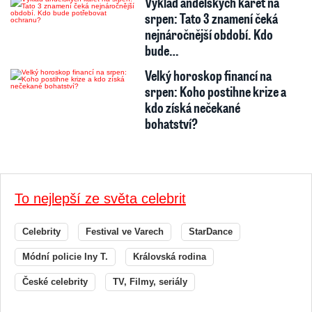
Výklad andělských karet na
srpen: Tato 3 znamení čeká
nejnáročnější období. Kdo
bude…
Velký horoskop financí na
srpen: Koho postihne krize a
kdo získá nečekané
bohatství?
To nejlepší ze světa celebrit
Celebrity
Festival ve Varech
StarDance
Módní policie Iny T.
Královská rodina
České celebrity
TV, Filmy, seriály