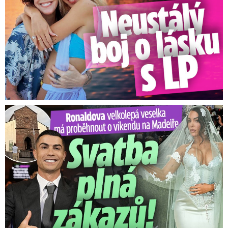
Ronaldova velkolepá veselka na Madeiře: Svatba plná zákazů!