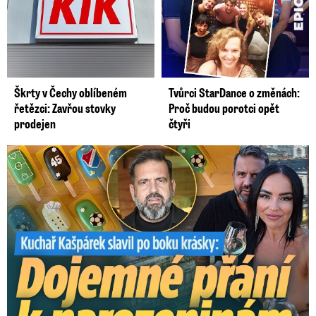
Škrty v Čechy oblíbeném
Tvůrci StarDance o změnách:
řetězci: Zavřou stovky
Proč budou porotci opět
prodejen
čtyři
Kašpárek slavil po boku krásky: Dojemné přání k narozeninám