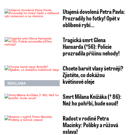
Utajená dovolená Petra Pavla:
Prozradily ho fotky! Opět v
oblíbené rybí…
Tragická smrt Glena
Hansarda (†56): Policie
prozradila příčinu nehody!
Chcete barvit vlasy šetrněji?
Zjistěte, co dokážou
květinové oleje
REKLAMA
Smrt Milana Knížáka († 86):
Než ho pohřbí, bude soud!
Radost v rodině Petra
Macinky: Polibky a růžová
oslava!