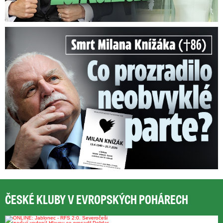
Smrt Milana Knížáka (†86): Co prozradilo neobvyklé parte?
ČESKÉ KLUBY V EVROPSKÝCH POHÁRECH