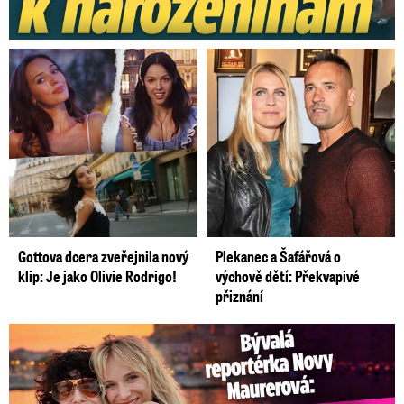
Gottova dcera zveřejnila nový
Plekanec a Šafářová o
klip: Je jako Olivie Rodrigo!
výchově dětí: Překvapivé
přiznání
Bývalá reportérka Novy Maurerová: Neustálý boj o lásku s ...