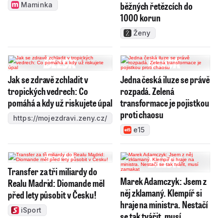
běžných řetězcích do
Maminka
1000 korun
Ženy
Jak se zdravě zchladit v
Jedna česká iluze se právě
tropických vedrech: Co
rozpadá. Zelená
pomáhá a kdy už riskujete úpal
transformace je pojistkou
proti chaosu
https://mojezdravi.zeny.cz/
e15
Transfer za tři miliardy do
Marek Adamczyk: Jsem z
Realu Madrid: Diomande měl
něj zklamaný. Klempíř si
před lety působit v Česku!
hraje na ministra. Nestačí
iSport
se tak tvářit, musí