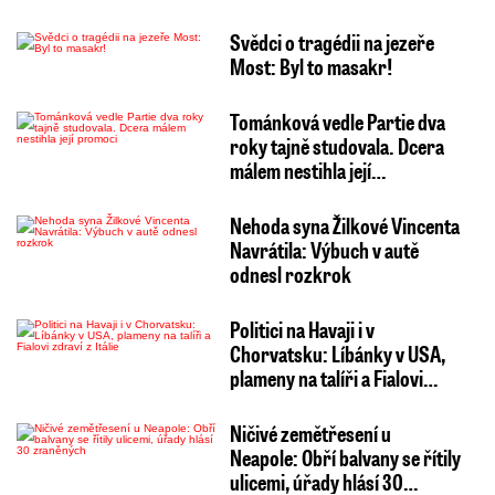
Svědci o tragédii na jezeře
Most: Byl to masakr!
Tománková vedle Partie dva
roky tajně studovala. Dcera
málem nestihla její…
Nehoda syna Žilkové Vincenta
Navrátila: Výbuch v autě
odnesl rozkrok
Politici na Havaji i v
Chorvatsku: Líbánky v USA,
plameny na talíři a Fialovi…
Ničivé zemětřesení u
Neapole: Obří balvany se řítily
ulicemi, úřady hlásí 30…