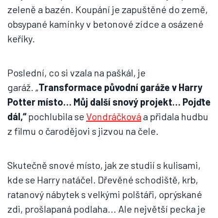
zeleně a bazén. Koupání je zapuštěné do země,
obsypané kamínky v betonové zídce a osázené
keříky.
Poslední, co si vzala na paškál, je
garáž. „
Transformace původní garáže v Harry
Potter místo… Můj další snový projekt… Pojďte
dál,“
pochlubila se
Vondráčková
a přidala hudbu
z filmu o čarodějovi s jizvou na čele.
Skutečně snové místo, jak ze studií s kulisami,
kde se Harry natáčel. Dřevěné schodiště, krb,
ratanový nábytek s velkými polštáři, oprýskané
zdi, prošlapaná podlaha... Ale největší pecka je