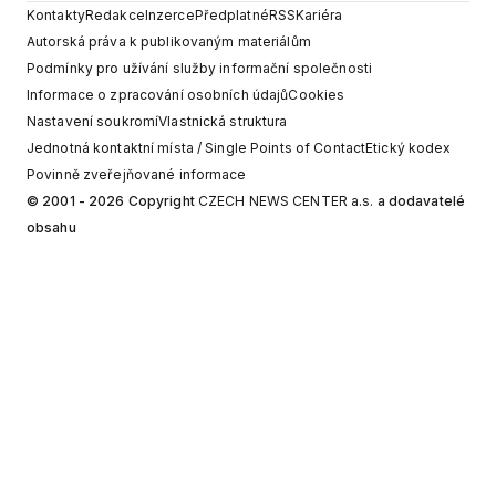
Kontakty
Redakce
Inzerce
Předplatné
RSS
Kariéra
Autorská práva k publikovaným materiálům
Podmínky pro užívání služby informační společnosti
Informace o zpracování osobních údajů
Cookies
Nastavení soukromí
Vlastnická struktura
Jednotná kontaktní místa / Single Points of Contact
Etický kodex
Povinně zveřejňované informace
© 2001 - 2026 Copyright
CZECH NEWS CENTER a.s.
a dodavatelé
obsahu