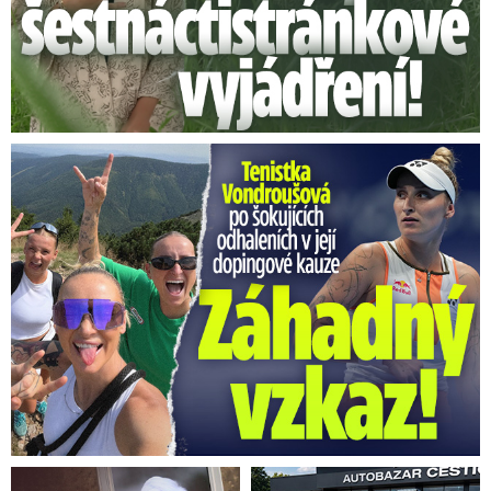
Vondroušová po šokujících odhaleních v kauze: Záhadný vzkaz!