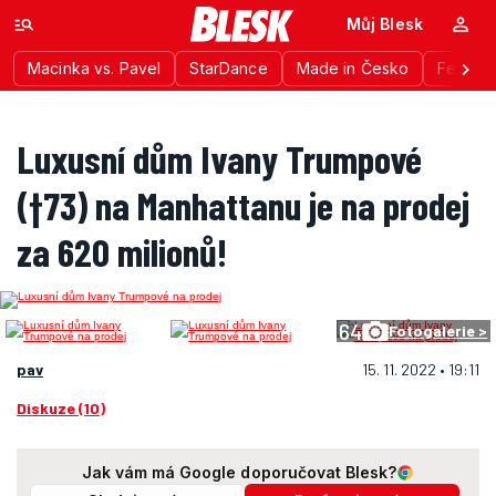
Můj Blesk
Macinka vs. Pavel
StarDance
Made in Česko
Festiva
Luxusní dům Ivany Trumpové
(†73) na Manhattanu je na prodej
za 620 milionů!
64
Fotogalerie >
pav
15. 11. 2022 • 19:11
Diskuze (10)
Jak vám má Google doporučovat Blesk?