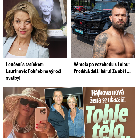
Loučení s tatínkem
Vémola po rozchodu s Lelou:
Laurinové: Pohřeb na výročí
Prodává další káru! Za obří ...
svatby!
Tohle tělo nahradilo Belo: Nová partnerka se ukázala...