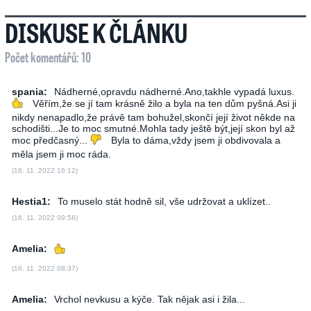
DISKUSE K ČLÁNKU
Počet komentářů: 10
spania:
Nádherné,opravdu nádherné.Ano,takhle vypadá luxus.
Věřím,že se jí tam krásně žilo a byla na ten dům pyšná.Asi ji
nikdy nenapadlo,že právě tam bohužel,skončí její život někde na
schodišti...Je to moc smutné.Mohla tady ještě být,její skon byl až
moc předčasný...
Byla to dáma,vždy jsem ji obdivovala a
měla jsem ji moc ráda.
(16. 11. 2022 16:12)
Hestia1:
To muselo stát hodně sil, vše udržovat a uklízet..
(16. 11. 2022 09:56)
Amelia:
(16. 11. 2022 08:37)
Amelia:
Vrchol nevkusu a kýče. Tak nějak asi i žila...