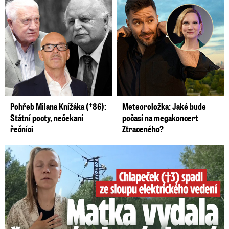
Pohřeb Milana Knížáka (†86):
Meteoroložka: Jaké bude
Státní pocty, nečekaní
počasí na megakoncert
řečníci
Ztraceného?
Smrtelný pád chlapce: Matka vydala vyjádření na 16 stran