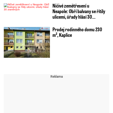
Ničivé zemětřesení u
Neapole: Obří balvany se řítily
ulicemi, úřady hlásí 30…
Prodej rodinného domu 230
m², Kaplice