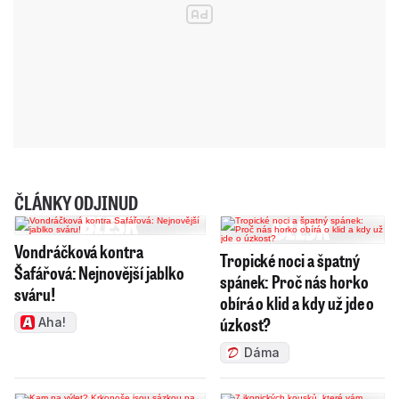
ČLÁNKY ODJINUD
Vondráčková kontra
Tropické noci a špatný
Šafářová: Nejnovější jablko
spánek: Proč nás horko
sváru!
obírá o klid a kdy už jde o
úzkost?
Aha!
Dáma