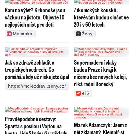
Kam na výlet? Krkonoše jsou
7 ikonických kousků,
sázkou na jistotu. Objevte 10
které vám budou slušet ve
nejlepších míst pro děti
20 i v 60 letech
Maminka
Ženy
Jak se zdravě zchladit v
Supermoderní vlaky
tropických vedrech: Co
budou Praze i kraji k
pomáhá a kdy už riskujete úpal
ničemu bez nových kolejí,
říká radní Borecký
https://mojezdravi.zeny.cz/
e15
Pravděpodobné sestavy:
Marek Adamczyk: Jsem z
Sparta s posilou i Vojtou na
něj zklamaný. Klempíř si
hrotu. Lídr Slavie už v základu