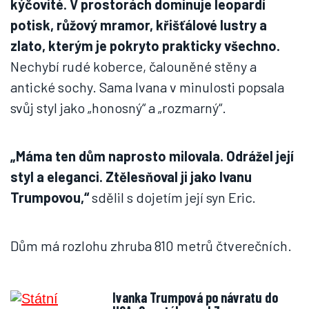
kýčovité. V prostorách dominuje leopardí
potisk, růžový mramor, křišťálové lustry a
zlato, kterým je pokryto prakticky všechno.
Nechybí rudé koberce, čalouněné stěny a
antické sochy. Sama Ivana v minulosti popsala
svůj styl jako „honosný“ a „rozmarný“.
„Máma ten dům naprosto milovala. Odrážel její
styl a eleganci. Ztělesňoval ji jako Ivanu
Trumpovou,“
sdělil s dojetím její syn Eric.
Dům má rozlohu zhruba 810 metrů čtverečních.
Ivanka Trumpová po návratu do