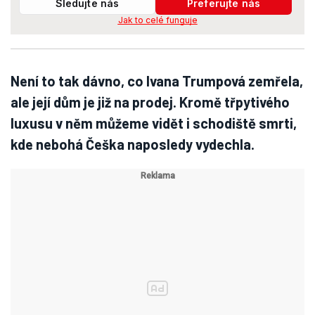
Sledujte nás
Preferujte nás
Jak to celé funguje
Není to tak dávno, co Ivana Trumpová zemřela,
ale její dům je již na prodej. Kromě třpytivého
luxusu v něm můžeme vidět i schodiště smrti,
kde nebohá Češka naposledy vydechla.