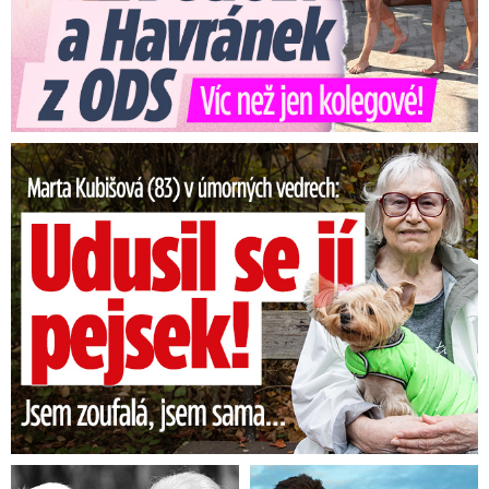
Marta Kubišová (83) v úmorných vedrech: Udusil se jí pejsek!