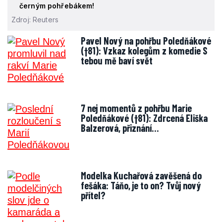
černým pohřebákem!
Zdroj: Reuters
Pavel Nový na pohřbu Poledňákové
(†81): Vzkaz kolegům z komedie S
tebou mě baví svět
7 nej momentů z pohřbu Marie
Poledňákové (†81): Zdrcená Eliška
Balzerová, přiznání…
Modelka Kuchařová zavěšená do
fešáka: Táňo, je to on? Tvůj nový
přítel?