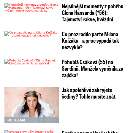
Nejsilnější momenty z pohřbu
Glena Hansarda (†56):
Tajemství rakve, hvězdní…
Co prozradilo parte Milana
Knížáka – a proč vypadá tak
nezvykle?
Pohublá Csáková (55) na
Sardinii: Manžela vyměnila za
zajíčka!
Jak spolehlivě zakryjete
šediny? Tohle musíte znát
REKLAMA