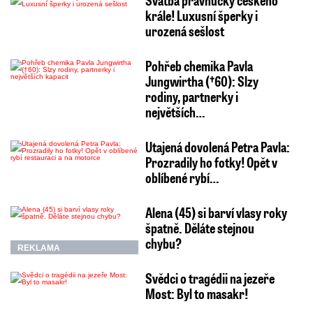
Svatba pravnučky českého
krále! Luxusní šperky i
urozená sešlost
Pohřeb chemika Pavla
Jungwirtha (†60): Slzy
rodiny, partnerky i
největších…
Utajená dovolená Petra Pavla:
Prozradily ho fotky! Opět v
oblíbené rybí…
Alena (45) si barví vlasy roky
špatně. Děláte stejnou
chybu?
REKLAMA
Svědci o tragédii na jezeře
Most: Byl to masakr!