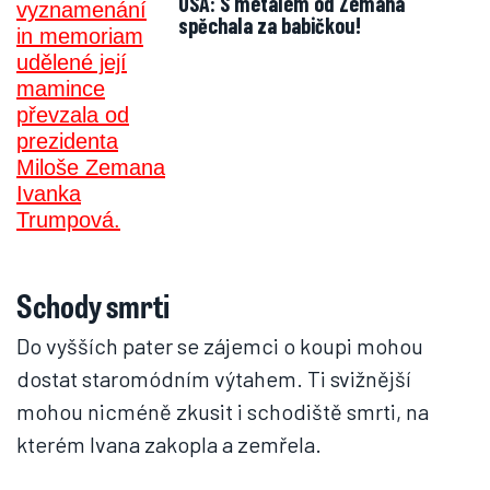
USA: S metálem od Zemana
spěchala za babičkou!
Schody smrti
Do vyšších pater se zájemci o koupi mohou
dostat staromódním výtahem. Ti svižnější
mohou nicméně zkusit i schodiště smrti, na
kterém Ivana zakopla a zemřela.