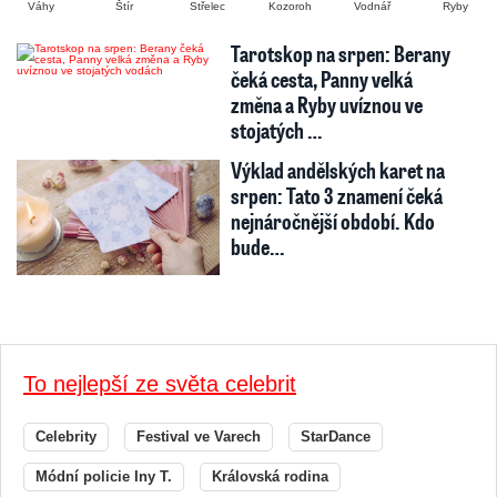
Váhy
Štír
Střelec
Kozoroh
Vodnář
Ryby
Tarotskop na srpen: Berany
čeká cesta, Panny velká
změna a Ryby uvíznou ve
stojatých …
Výklad andělských karet na
srpen: Tato 3 znamení čeká
nejnáročnější období. Kdo
bude…
To nejlepší ze světa celebrit
Celebrity
Festival ve Varech
StarDance
Módní policie Iny T.
Královská rodina