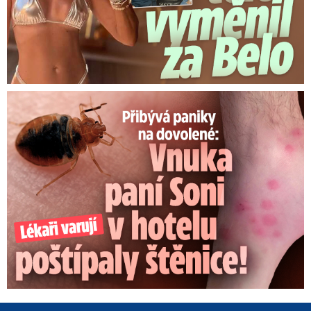
Panika na dovolené: Vnuka Soni v hotelu poštípaly štěnice!