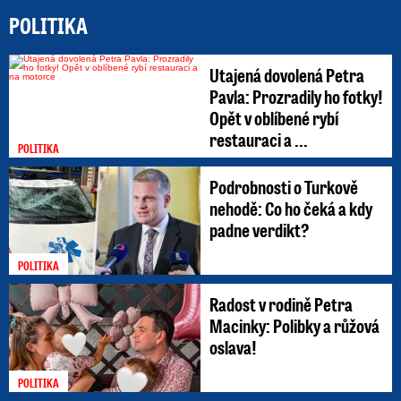
POLITIKA
Utajená dovolená Petra
Pavla: Prozradily ho fotky!
Opět v oblíbené rybí
restauraci a ...
POLITIKA
Podrobnosti o Turkově
nehodě: Co ho čeká a kdy
padne verdikt?
POLITIKA
Radost v rodině Petra
Macinky: Polibky a růžová
oslava!
POLITIKA