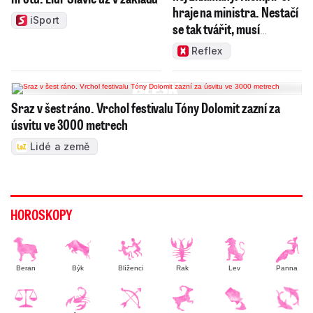
hraje na ministra. Nestačí
iSport
se tak tvářit, musí
zamakat
Reflex
Sraz v šest ráno. Vrchol festivalu Tóny Dolomit zazní za
úsvitu ve 3000 metrech
Lidé a země
HOROSKOPY
Beran
Býk
Blíženci
Rak
Lev
Panna