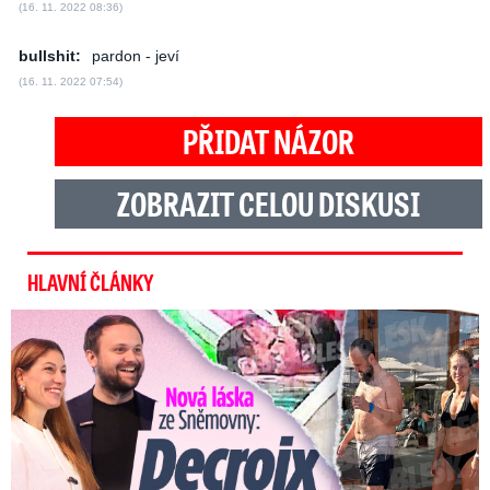
(16. 11. 2022 08:36)
bullshit:
pardon - jeví
(16. 11. 2022 07:54)
PŘIDAT NÁZOR
ZOBRAZIT CELOU DISKUSI
HLAVNÍ ČLÁNKY
Nová láska ve Sněmovně: Decroix s mladým kolegou z ODS