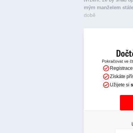
mým manželem stále 
době
Dočt
Pokračovat ve č
Registrace
Získáte př
Užijete si
s