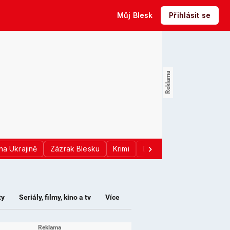
Můj Blesk
Přihlásit se
na Ukrajině
Zázrak Blesku
Krimi
Donald Trump
Sport
ty
Seriály, filmy, kino a tv
Více