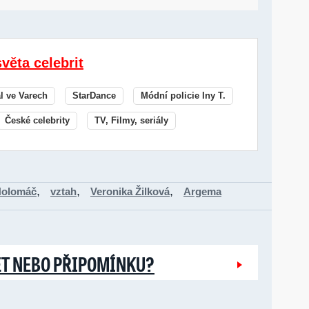
světa celebrit
al ve Varech
StarDance
Módní policie Iny T.
České celebrity
TV, Filmy, seriály
,
,
,
Holomáč
vztah
Veronika Žilková
Argema
ĚT NEBO PŘIPOMÍNKU?