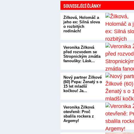
SOUVISEJÍCÍ ČLÁNKY
Žilková, Holomáč a
jeho ex: Silná slova
o rozbitých
rodinách!
Veronika Žilková
před rozvodem se
Stropnickým zmátla
fanoušky: Lásk...
Nový partner Žilkové
(60) Pepa: Ženatý s o
15 let mladší
kočkou! Ja...
Veronika Žilková
otevřeně: Proč
sbalila rockera z
Argemy!