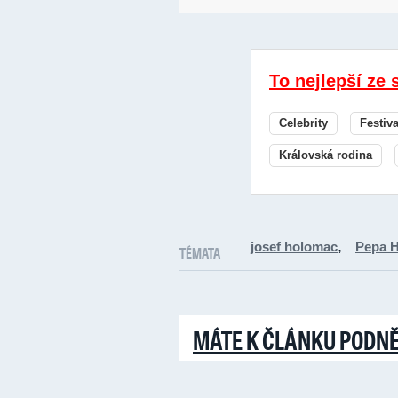
To nejlepší ze 
Celebrity
Festiv
Královská rodina
,
josef holomac
Pepa 
TÉMATA
MÁTE K ČLÁNKU PODN