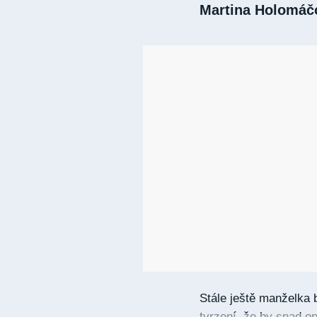
Martina Holomáčov
Stále ještě manželka
tvrzení, že by snad op