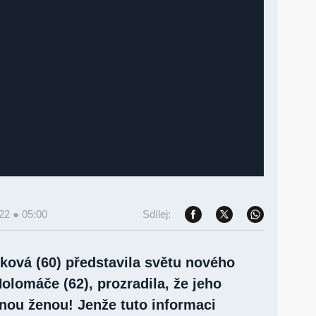
022 ● 05:00
Sdílej:
lková (60) představila světu nového
olomáče (62), prozradila, že jeho
inou ženou! Jenže tuto informaci