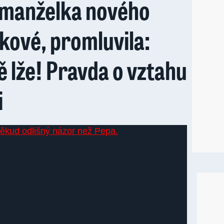
 manželka nového
lkové, promluvila:
 lže! Pravda o vztahu
i