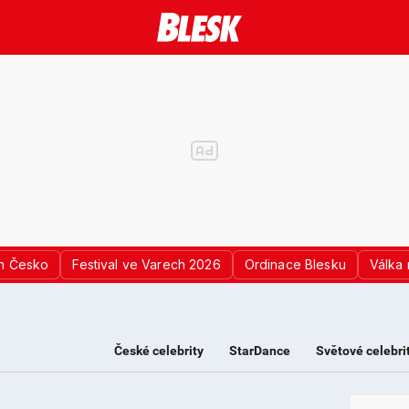
n Česko
Festival ve Varech 2026
Ordinace Blesku
Válka 
České celebrity
StarDance
Světové celebri