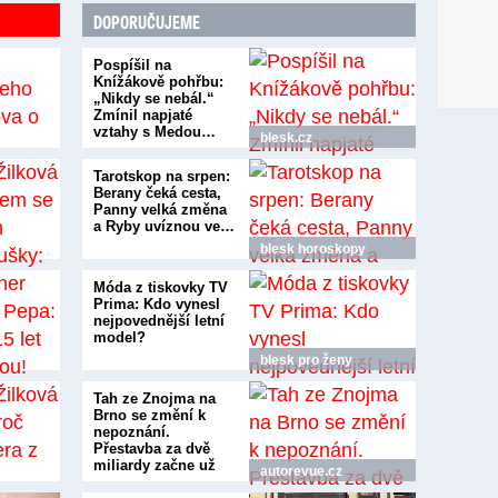
DOPORUČUJEME
Pospíšil na
Knížákově pohřbu:
„Nikdy se nebál.“
Zmínil napjaté
vztahy s Medou…
blesk.cz
Tarotskop na srpen:
Berany čeká cesta,
Panny velká změna
a Ryby uvíznou ve…
blesk horoskopy
Móda z tiskovky TV
Prima: Kdo vynesl
nejpovednější letní
model?
blesk pro ženy
Tah ze Znojma na
Brno se změní k
nepoznání.
Přestavba za dvě
miliardy začne už
autorevue.cz
v…