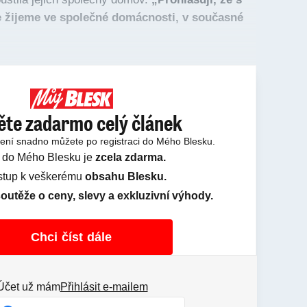
žijeme ve společné domácnosti, v současné
ěte zadarmo celý článek
tení snadno můžete po registraci do Mého Blesku.
 do Mého Blesku je
zcela zdarma.
ístup k veškerému
obsahu Blesku.
outěže o ceny, slevy a exkluzivní výhody.
Chci číst dále
Účet už mám
Přihlásit e-mailem