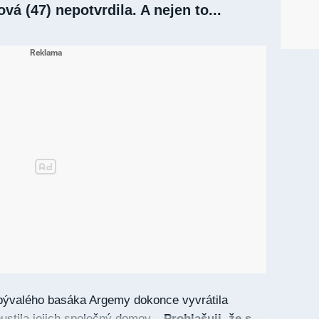
á (47) nepotvrdila. A nejen to...
 bývalého basáka Argemy dokonce vyvrátila
ustila jejich společný domov.
„Prohlašuji, že s