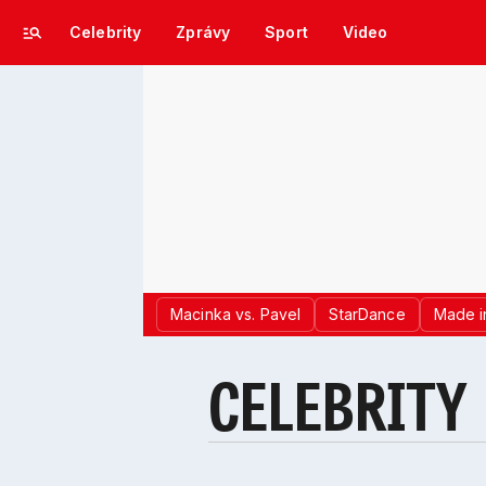
Celebrity
Zprávy
Sport
Video
Macinka vs. Pavel
StarDance
Made i
CELEBRITY