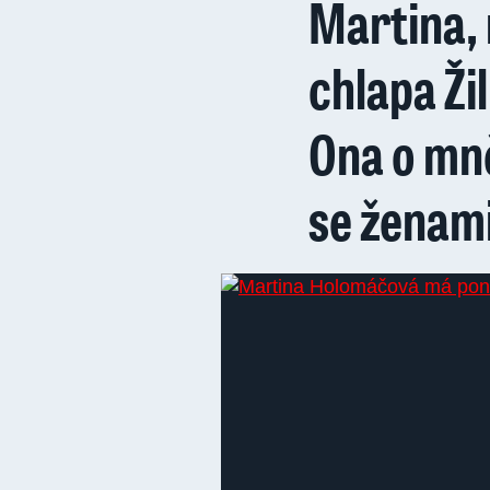
Martina,
chlapa Ži
Ona o mně
se ženam