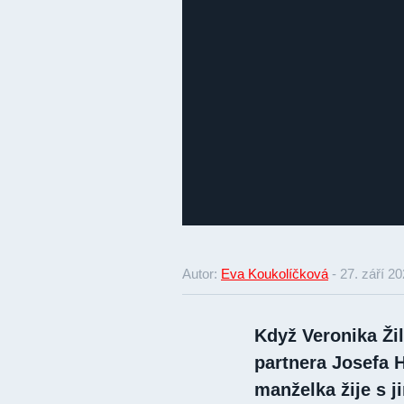
Autor:
Eva Koukolíčková
-
27. září 2
Když Veronika Ži
partnera Josefa H
manželka žije s j