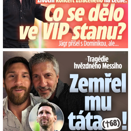
Tragédie hvězdného Messiho: Zemřel mu táta (†68)!