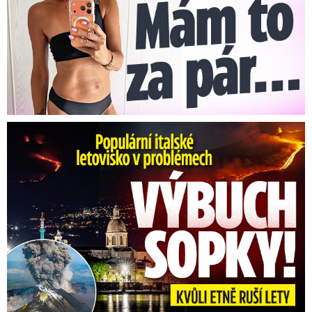
Erupce sicilské sopky Etny: Ruší desítky letů