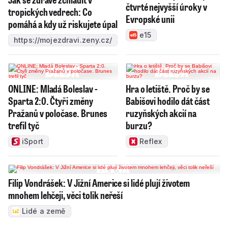
čtvrté nejvyšší úroky v
tropických vedrech: Co
Evropské unii
pomáhá a kdy už riskujete úpal
e15
https://mojezdravi.zeny.cz/
ONLINE: Mladá Boleslav -
Hra o letiště. Proč by se
Sparta 2:0. Čtyři změny
Babišovi hodilo dát část
Pražanů v poločase. Brunes
ruzyňských akcií na
trefil tyč
burzu?
iSport
Reflex
Filip Vondrášek: V Jižní Americe si lidé plují životem
mnohem lehčeji, věci tolik neřeší
Lidé a země