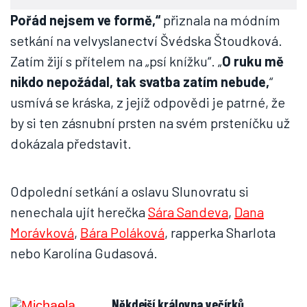
Pořád nejsem ve formě,“
přiznala na módním
setkání na velvyslanectví Švédska Štoudková.
Zatím žijí s přítelem na „psí knížku“. „
O ruku mě
nikdo nepožádal, tak svatba zatím nebude,
“
usmívá se kráska, z jejíž odpovědi je patrné, že
by si ten zásnubní prsten na svém prsteníčku už
dokázala představit.
Odpolední setkání a oslavu Slunovratu si
nenechala ujít herečka
Sára Sandeva
,
Dana
Morávková
,
Bára Poláková
, rapperka Sharlota
nebo Karolína Gudasová.
Někdejší královna večírků