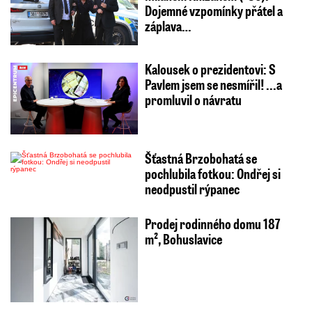
Dojemné vzpomínky přátel a
záplava…
Kalousek o prezidentovi: S
Pavlem jsem se nesmířil! ...a
promluvil o návratu
Šťastná Brzobohatá se
pochlubila fotkou: Ondřej si
neodpustil rýpanec
Prodej rodinného domu 187
m², Bohuslavice