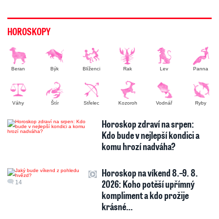
HOROSKOPY
Beran
Býk
Blíženci
Rak
Lev
Panna
Váhy
Štír
Střelec
Kozoroh
Vodnář
Ryby
Horoskop zdraví na srpen:
Kdo bude v nejlepší kondici a
komu hrozí nadváha?
Horoskop na víkend 8.–9. 8.
2026: Koho potěší upřímný
14
kompliment a kdo prožije
krásné…