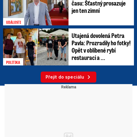
času: Šťastný prosazuje
jen ten zimní
UDÁLOSTI
Utajená dovolená Petra
Pavla: Prozradily ho fotky!
Opět v oblíbené rybí
restauraci a ...
POLITIKA
Přejít do speciálu