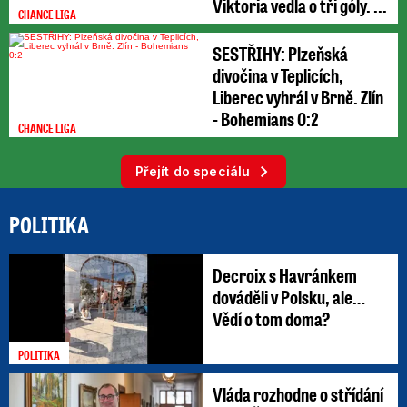
Viktoria vedla o tři góly. ...
CHANCE LIGA
SESTŘIHY: Plzeňská
divočina v Teplicích,
Liberec vyhrál v Brně. Zlín
- Bohemians 0:2
CHANCE LIGA
Přejít do speciálu
POLITIKA
Decroix s Havránkem
dováděli v Polsku, ale…
Vědí o tom doma?
POLITIKA
Vláda rozhodne o střídání