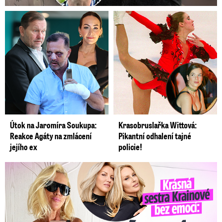
Útok na Jaromíra Soukupa:
Krasobruslařka Wittová:
Reakce Agáty na zmlácení
Pikantní odhalení tajné
jejího ex
policie!
Krásná sestra Krainové bez emocí: Mám to za pár…