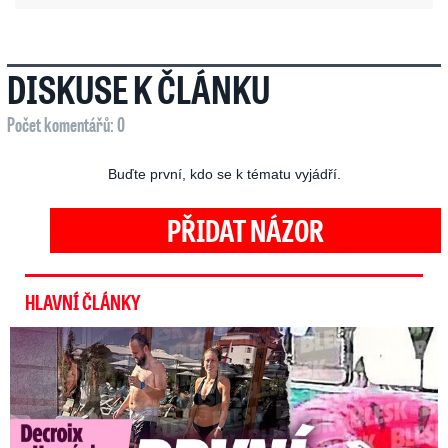
DISKUSE K ČLÁNKU
Počet komentářů: 0
Buďte první, kdo se k tématu vyjádří.
PŘIDAT NÁZOR
HLAVNÍ ČLÁNKY
Exministryně s Havránkem dováděli v Polsku: První slova!