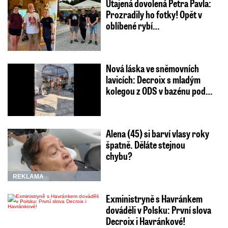
Utajená dovolená Petra Pavla:
Prozradily ho fotky! Opět v
oblíbené rybí…
Nová láska ve sněmovních
lavicích: Decroix s mladým
kolegou z ODS v bazénu pod…
Alena (45) si barví vlasy roky
špatně. Děláte stejnou
chybu?
REKLAMA
Exministryně s Havránkem
dováděli v Polsku: První slova
Decroix i Havránkové!