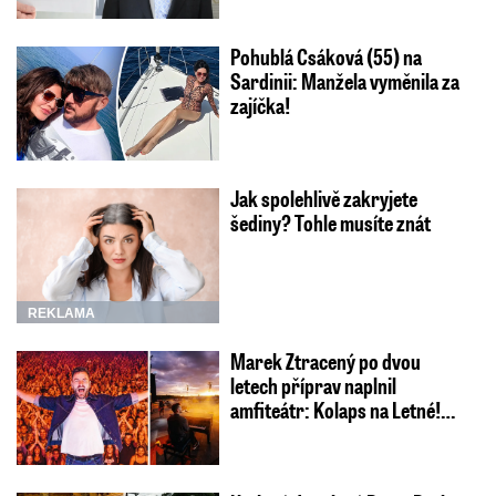
Pohublá Csáková (55) na
Sardinii: Manžela vyměnila za
zajíčka!
Jak spolehlivě zakryjete
šediny? Tohle musíte znát
REKLAMA
Marek Ztracený po dvou
letech příprav naplnil
amfiteátr: Kolaps na Letné!…