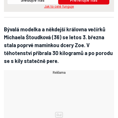
Sledujte nás
Preferujte nás
Jak to celé funguje
Bývalá modelka a někdejší královna večírků
Michaela Štoudková (36) se letos 3. března
stala poprvé maminkou dcery Zoe. V
těhotenství přibrala 30 kilogramů a po porodu
se s kily statečně pere.