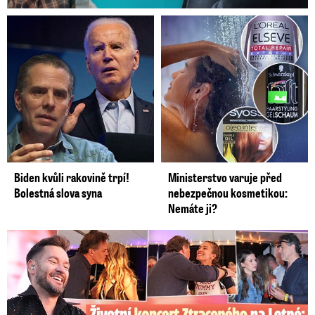
Biden kvůli rakovině trpí!
Ministerstvo varuje před
Bolestná slova syna
nebezpečnou kosmetikou:
Nemáte ji?
Koncert Ztraceného na Letné: Jágr přišel s Dominikou, ale...