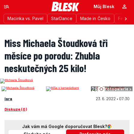
Můj Blesk
Macinka vs. Pavel
StarDance
Made in Česko
Festiva
Miss Michaela Štoudková tři
měsíce po porodu: Zhubla
neskutečných 25 kilo!
28
Fotogalerie >
lara
23. 6. 2022 • 07:30
Diskuze (0)
Jak vám má Google doporučovat Blesk?