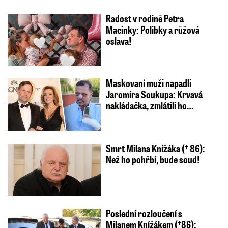
Radost v rodině Petra
Macinky: Polibky a růžová
oslava!
Maskovaní muži napadli
Jaromíra Soukupa: Krvavá
nakládačka, zmlátili ho…
Smrt Milana Knížáka († 86):
Než ho pohřbí, bude soud!
Poslední rozloučení s
Milanem Knížákem (†86):