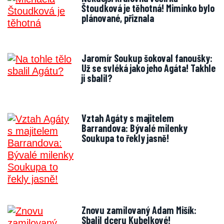
Štoudková je těhotná! Miminko bylo
plánované, přiznala
Jaromír Soukup šokoval fanoušky:
Už se svléká jako jeho Agáta! Takhle
ji sbalil?
Vztah Agáty s majitelem
Barrandova: Bývalé milenky
Soukupa to řekly jasně!
Znovu zamilovaný Adam Mišík:
Sbalil dceru Kubelkové!