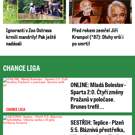
Ignoranti v Zoo Ostrava
Před rokem zemřel Jiří
krmili mandrily! Pak ještě
Krampol (†87): Dluhy vrší i
nadávali
po smrti!
CHANCE LIGA
ONLINE: Mladá Boleslav -
Sparta 2:0. Čtyři změny
Pražanů v poločase.
Brunes trefil ...
CHANCE LIGA
SESTŘIH: Teplice - Plzeň
5:5. Bláznivá přestřelka,