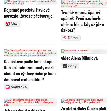
Dojemné poselství Pavlové
Tropické noci a špatný
narazilo: Zase se přetvařuje!
spánek: Proč nás horko
obírá o klid a kdy už jde o
Aha!
úzkost?
Dáma
video Alena Mihulová
Dědečkové podle horoskopu.
Ženy
Kdo se bude s vnoučaty mazlit,
chodit na výstavy nebo je bude
doučovat matematiku?
Maminka
Za státní dluhy Česko platí
Jak se zdravě zchladit v