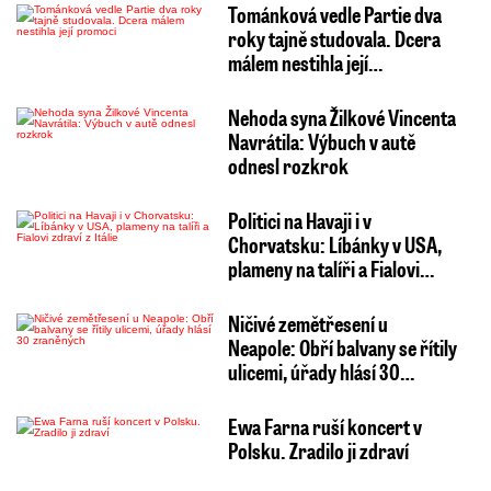
Tománková vedle Partie dva
roky tajně studovala. Dcera
málem nestihla její…
Nehoda syna Žilkové Vincenta
Navrátila: Výbuch v autě
odnesl rozkrok
Politici na Havaji i v
Chorvatsku: Líbánky v USA,
plameny na talíři a Fialovi…
Ničivé zemětřesení u
Neapole: Obří balvany se řítily
ulicemi, úřady hlásí 30…
Ewa Farna ruší koncert v
Polsku. Zradilo ji zdraví