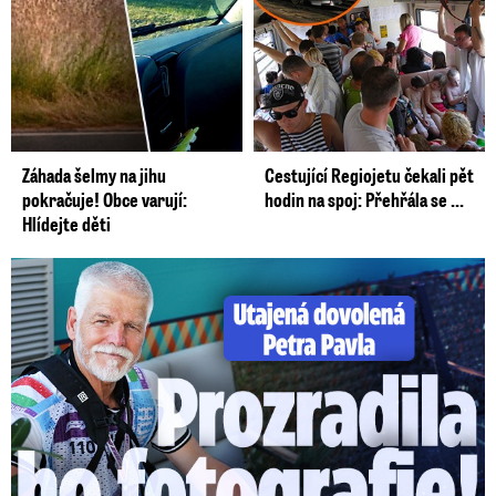
Záhada šelmy na jihu
Cestující Regiojetu čekali pět
pokračuje! Obce varují:
hodin na spoj: Přehřála se ...
Hlídejte děti
Utajená dovolená Petra Pavla: Prozradila ho fotka!