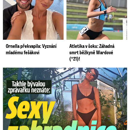
Ornella překvapila: Vyznání
Atletika v šoku: Záhadná
mladému fešákovi
smrt běžkyně Wardové
(†21)!
Takhle slavnou moderátorku neznáte: Lašková pečuje o ...