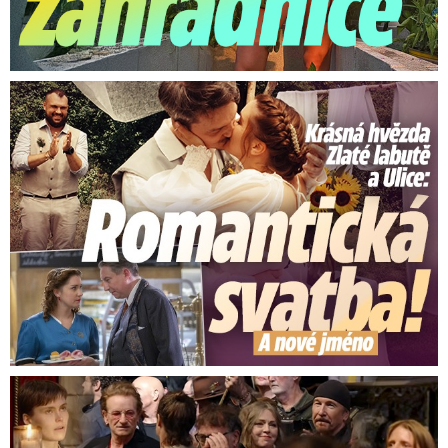
Krásná hvězda Zlaté labutě a Ulice: Romantická svatba
Nejsilnější momenty z pohřbu Glena Hansarda (†56)