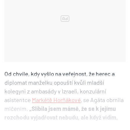
Od chvíle, kdy vyšlo na veřejnost, že herec a
diplomat manželku opouští kvůli mladší
kolegyni z ambasády v Izraeli, konzulární
asistentce
Markétě Horňákové
, se Agáta obrnila
mlčením.
„Slíbila jsem mámě, že se k jejímu
rozchodu vyjadřovat nebudu, ale když vidím,