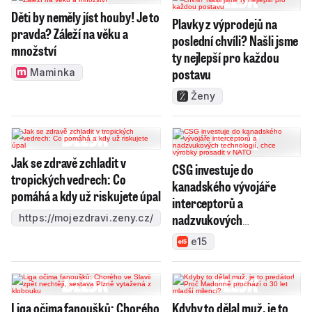
Děti by neměly jíst houby! Je to
Plavky z výprodejů na
pravda? Záleží na věku a
poslední chvíli? Našli jsme
množství
ty nejlepší pro každou
postavu
Maminka
Ženy
Jak se zdravě zchladit v
CSG investuje do
tropických vedrech: Co
kanadského vývojáře
pomáhá a kdy už riskujete úpal
interceptorů a
nadzvukových
https://mojezdravi.zeny.cz/
technologií, chce výrobky
e15
prosadit v NATO
Liga očima fanoušků: Chorého
Kdyby to dělal muž, je to