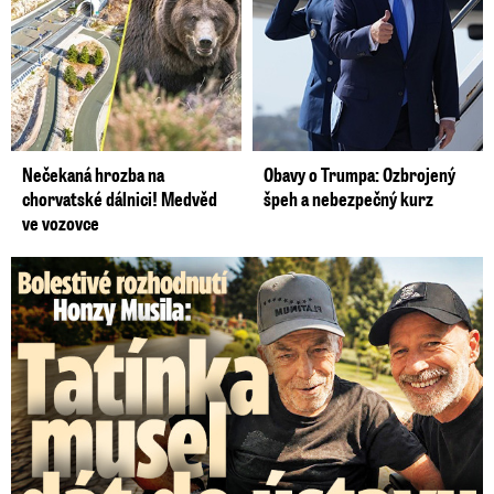
Nečekaná hrozba na
Obavy o Trumpa: Ozbrojený
chorvatské dálnici! Medvěd
špeh a nebezpečný kurz
ve vozovce
Bolestivé rozhodnutí Honzy Musila: Tátu musel dát do ústavu