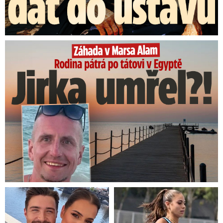
Rodina pátrá po tátovi v Egyptě: Jirka umřel?!