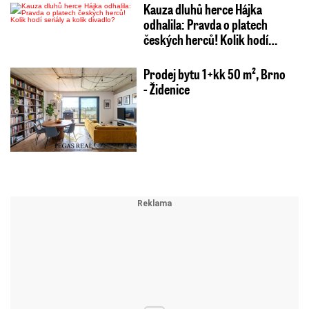
Kauza dluhů herce Hájka
odhalila: Pravda o platech
českých herců! Kolik hodí…
Prodej bytu 1+kk 50 m², Brno
- Židenice