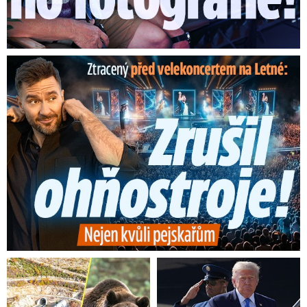
Ztracený škrtl ohňostroj na Letné! Ještě nezačal a už ...