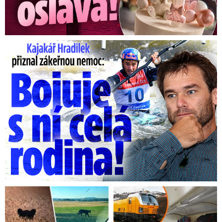
Kajakář Hradilek přiznal zákeřnou nemoc: Bojuje s ní celá ...