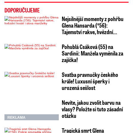
DOPORUČUJEME
Nejsilnější momenty z pohřbu
Glena Hansarda (†56):
Tajemství rakve, hvězdní…
Pohublá Csáková (55) na
Sardinii: Manžela vyměnila za
zajíčka!
Svatba pravnučky českého
krále! Luxusní šperky i
urozená sešlost
Nevíte, jakou zvolit barvu na
vlasy? Položte si tuto zásadní
otázku
REKLAMA
Tragická smrt Glena