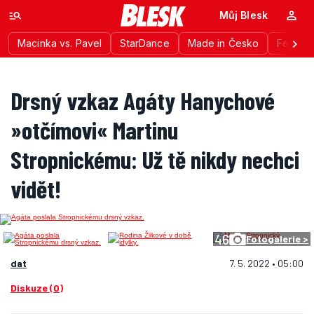
Můj Blesk
Macinka vs. Pavel
StarDance
Made in Česko
Festiva
Drsný vzkaz Agáty Hanychové
»otčímovi« Martinu
Stropnickému: Už tě nikdy nechci
vidět!
46
Fotogalerie >
dat
7. 5. 2022 • 05:00
Diskuze (0)