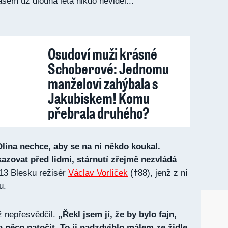
em už dlouhá léta nikdo neviděl...
Osudoví muži krásné
Schoberové: Jednomu
manželovi zahýbala s
Jakubiskem! Komu
přebrala druhého?
Olina nechce, aby se na ni někdo koukal.
azovat před lidmi, stárnutí zřejmě nezvládá
013 Blesku režisér
Václav Vorlíček
(†88), jenž z ní
u.
už nepřesvědčil.
„Řekl jsem jí, že by bylo fajn,
 něco natočit. To ji nadzdvihlo málem ze židle,