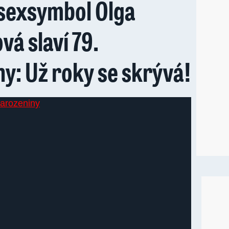
 sexsymbol Olga
á slaví 79.
y: Už roky se skrývá!