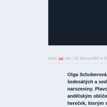
Autor:
sal
, rem -
15. března 2022 ● 1
Olga Schoberová,
šedesátých a sedm
narozeniny. Plav
andělským obliče
hereček, kterým s