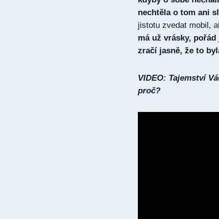
nechtěla o tom ani sl
jistotu zvedat mobil, 
má už vrásky, pořád j
zračí jasně, že to b
VIDEO: Tajemství Vác
proč?