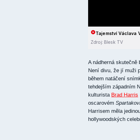
Tajemství Václava V
Zdroj: Blesk TV
A nádherná skutečně by
Není divu, že jí muži
během natáčení sní
tehdejším západním N
kulturista
Brad Harris
oscarovém
Spartakov
Harrisem měla jedino
hollywoodských celebr