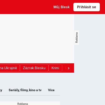
Můj Blesk
Přihlásit se
na Ukrajině
Zázrak Blesku
Krimi
Donald Trump
Sport
ty
Seriály, filmy, kino a tv
Více