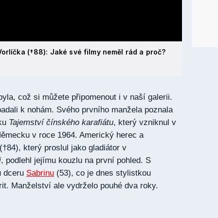
orlíčka (†88): Jaké své filmy neměl rád a proč?
la, což si můžete připomenout i v naší galerii.
 padali k nohám. Svého prvního manžela poznala
mku
Tajemství čínského karafiátu
, který vzniknul v
ěmecku v roce 1964. Americký herec a
(†84), který proslul jako gladiátor v
i
, podlehl jejímu kouzlu na první pohled. S
u dceru
Sabrinu
(53), co je dnes stylistkou
it. Manželství ale vydrželo pouhé dva roky.