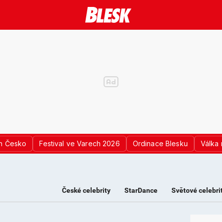
n Česko
Festival ve Varech 2026
Ordinace Blesku
Válka 
České celebrity
StarDance
Světové celebri