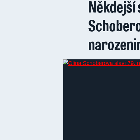
Někdejší
Schoberov
narozenin