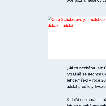
tvář poznamenanou čas
„Já to nechápu, ale 
Strašně se nechce uk
lehce,“
řekl v roce 2
udělal před lety hvězd
K další spolupráci ji 
kdyby o sobě nechala