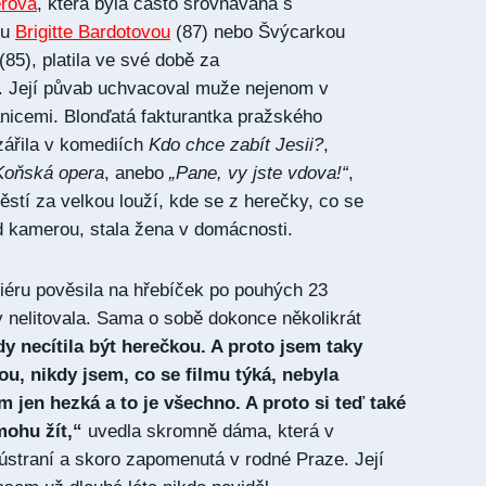
erová
, která byla často srovnávána s
ou
Brigitte Bardotovou
(87) nebo Švýcarkou
85), platila ve své době za
 Její půvab uchvacoval muže nejenom v
anicemi. Blonďatá fakturantka pražského
zářila v komediích
Kdo chce zabít Jesii?
,
Koňská opera
, anebo
„Pane, vy jste vdova!“
,
štěstí za velkou louží, kde se z herečky, co se
d kamerou, stala žena v domácnosti.
iéru pověsila na hřebíček po pouhých 23
dy nelitovala. Sama o sobě dokonce několikrát
dy necítila být herečkou. A proto jsem taky
ou, nikdy jsem, co se filmu týká, nebyla
m jen hezká a to je všechno. A proto si teď také
mohu žít,“
uvedla skromně dáma, která v
ústraní a skoro zapomenutá v rodné Praze. Její