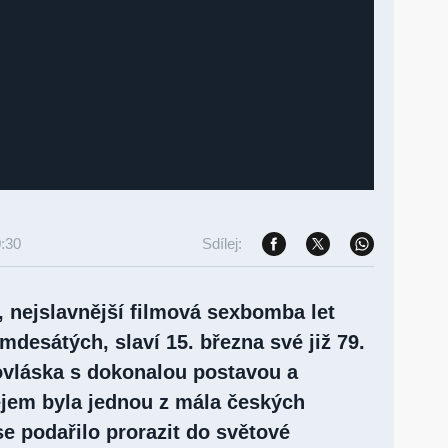
0:30
Sdílej:
 nejslavnější filmová sexbomba let
desátých, slaví 15. března své již 79.
ovláska s dokonalou postavou a
jem byla jednou z mála českých
e podařilo prorazit do světové