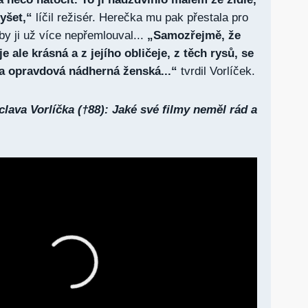
yšet,“
líčil režisér. Herečka mu pak přestala pro
aby ji už více nepřemlouval...
„Samozřejmě, že
e ale krásná a z jejího obličeje, z těch rysů, se
yla opravdová nádherná ženská...“
tvrdil Vorlíček.
lava Vorlíčka (†88): Jaké své filmy neměl rád a