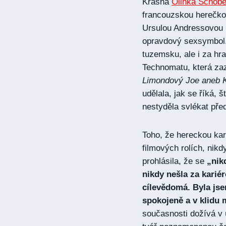
Krásná
Olinka Schob
francouzskou herečk
Ursulou Andressovou (
opravdový sexsymbol.
tuzemsku, ale i za hr
Technomatu, která za
Limondový Joe aneb 
udělala, jak se říká, 
nestyděla svlékat pře
Toho, že hereckou kar
filmových rolích, nik
prohlásila, že se
„nik
nikdy nešla za kariér
cílevědomá. Byla jse
spokojeně a v klidu 
současnosti dožívá v 