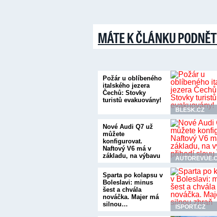
MÁTE K ČLÁNKU PODNĚT
Požár u oblíbeného
italského jezera
Čechů: Stovky
turistů evakuovány!
BLESK.CZ
Nové Audi Q7 už
můžete
konfigurovat.
Naftový V6 má v
základu, na výbavu
AUTOREVUE.
přihodí…
Sparta po kolapsu v
Boleslavi: minus
šest a chvála
nováčka. Majer má
silnou…
ISPORT.CZ