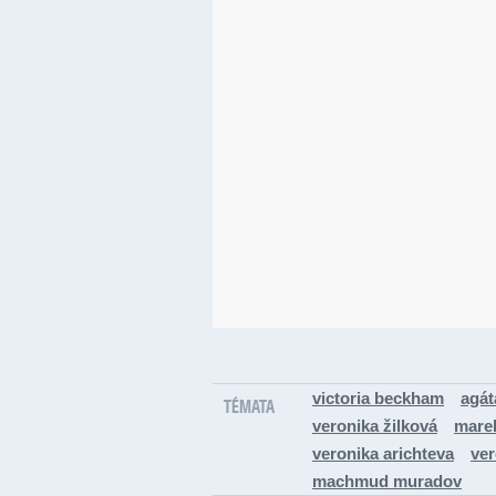
victoria beckham
agát
TÉMATA
veronika žilková
mare
veronika arichteva
ver
machmud muradov