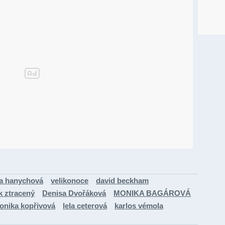
a hanychová
velikonoce
david beckham
k ztracený
Denisa Dvořáková
MONIKA BAGÁROVÁ
onika kopřivová
lela ceterová
karlos vémola