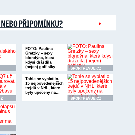
 NEBO PŘIPOMÍNKU?
FOTO: Paulina
Gretzky – sexy
blondýna, která
kdysi dráždila
(nejen) golfistky
SPORTREVUE.CZ
Tohle se vyplatilo.
15 nejpovedenějších
trejdů v NHL, které
byly upečeny na…
CZ
SPORTREVUE.CZ