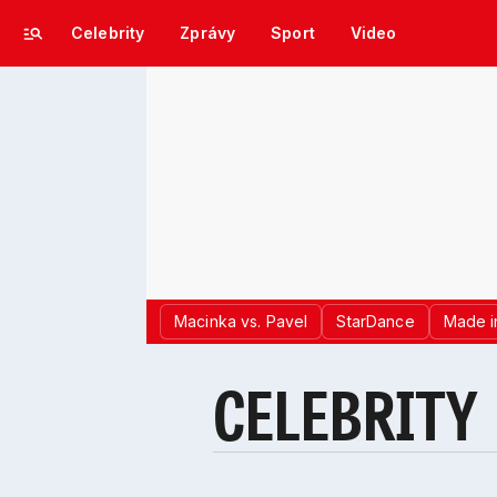
Celebrity
Zprávy
Sport
Video
Macinka vs. Pavel
StarDance
Made i
CELEBRITY