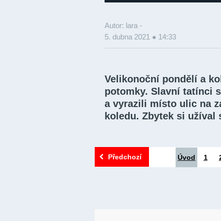
Autor: lara -
5. dubna 2021 ● 14:33
Velikonoční pondělí a kol
potomky. Slavní tatínci 
a vyrazili místo ulic na
koledu. Zbytek si užíval
Předchozí
Úvod
1