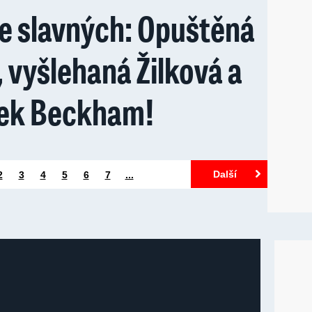
e slavných: Opuštěná
 vyšlehaná Žilková a
ček Beckham!
Další
2
3
4
5
6
7
...