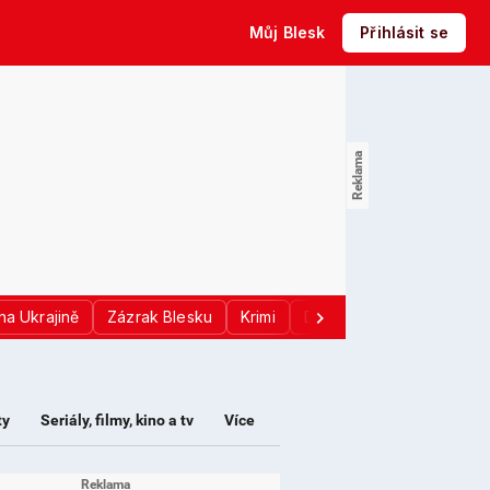
Můj Blesk
Přihlásit se
na Ukrajině
Zázrak Blesku
Krimi
Donald Trump
Sport
ty
Seriály, filmy, kino a tv
Více