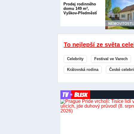
Prodej rodinného
domu 149 m²,
Vyškov-Předměstí
NEMOVITOSTI
To nejlepší ze světa cele
Celebrity
Festival ve Varech
Královská rodina
České celebri