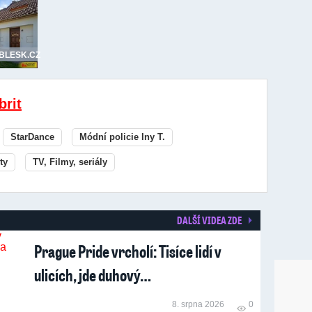
.BLESK.CZ
brit
StarDance
Módní policie Iny T.
ty
TV, Filmy, seriály
DALŠÍ VIDEA ZDE
Prague Pride vrcholí: Tisíce lidí v
ulicích, jde duhový…
8. srpna 2026
0