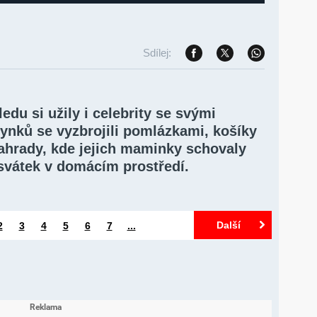
Sdílej:
edu si užily i celebrity se svými
synků se vyzbrojili pomlázkami, košíky
 zahrady, kde jejich maminky schovaly
 svátek v domácím prostředí.
Další
2
3
4
5
6
7
...