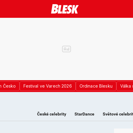
n Česko
Festival ve Varech 2026
Ordinace Blesku
Válka 
České celebrity
StarDance
Světové celebri