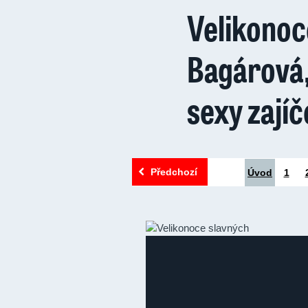
Velikonoc
Bagárová,
sexy zají
Předchozí
Úvod
1