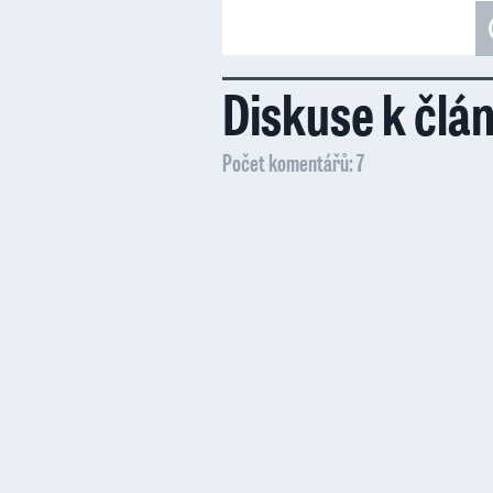
Diskuse k člá
Počet komentářů: 7