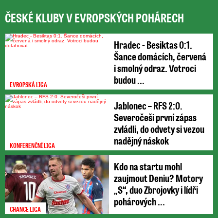
ČESKÉ KLUBY V EVROPSKÝCH POHÁRECH
Hradec - Besiktas 0:1.
Šance domácích, červená
i smolný odraz. Votroci
budou ...
EVROPSKÁ LIGA
Jablonec – RFS 2:0.
Severočeši první zápas
zvládli, do odvety si vezou
nadějný náskok
KONFERENČNÍ LIGA
Kdo na startu mohl
zaujmout Deniu? Motory
„S“, duo Zbrojovky i lídři
pohárových ...
CHANCE LIGA