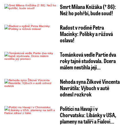
Smrt Milana Knížáka († 86):
Než ho pohřbí, bude soud!
Radost v rodině Petra
Macinky: Polibky a růžová
oslava!
Tománková vedle Partie dva
roky tajně studovala. Dcera
málem nestihla její…
Nehoda syna Žilkové Vincenta
Navrátila: Výbuch v autě
odnesl rozkrok
Politici na Havaji i v
Chorvatsku: Líbánky v USA,
plameny na talíři a Fialovi…