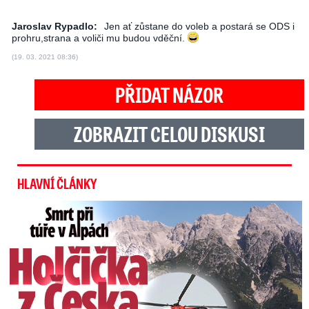
Jaroslav Rypadlo:
Jen ať zůstane do voleb a postará se ODS i
prohru,strana a voliči mu budou vděční.
(19. 03. 2021 08:36)
PŘIDAT NÁZOR
ZOBRAZIT CELOU DISKUSI
HLAVNÍ ČLÁNKY
Smrt Češky v Alpách: Zemřela při túře s rodiči