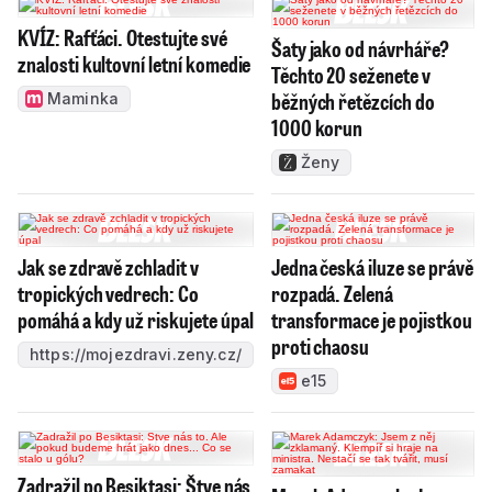
KVÍZ: Rafťáci. Otestujte své
Šaty jako od návrháře?
znalosti kultovní letní komedie
Těchto 20 seženete v
běžných řetězcích do
Maminka
1000 korun
Ženy
Jak se zdravě zchladit v
Jedna česká iluze se právě
tropických vedrech: Co
rozpadá. Zelená
pomáhá a kdy už riskujete úpal
transformace je pojistkou
proti chaosu
https://mojezdravi.zeny.cz/
e15
Zadražil po Besiktasi: Štve nás