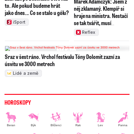
Marek Adamczyk: Jsem z
to. Ale pokud budeme hrát
něj zklamaný. Klempíř si
jako dnes... Co se stalo u gólu?
hraje na ministra. Nestačí
se tak tvářit, musí
iSport
zamakat
Reflex
Sraz v šest ráno. Vrchol festivalu Tóny Dolomit zazní za
úsvitu ve 3000 metrech
Lidé a země
HOROSKOPY
Beran
Býk
Blíženci
Rak
Lev
Panna