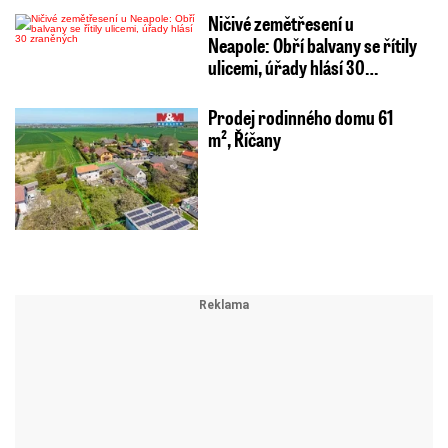
Ničivé zemětřesení u
Neapole: Obří balvany se řítily
ulicemi, úřady hlásí 30…
Prodej rodinného domu 61
m², Říčany