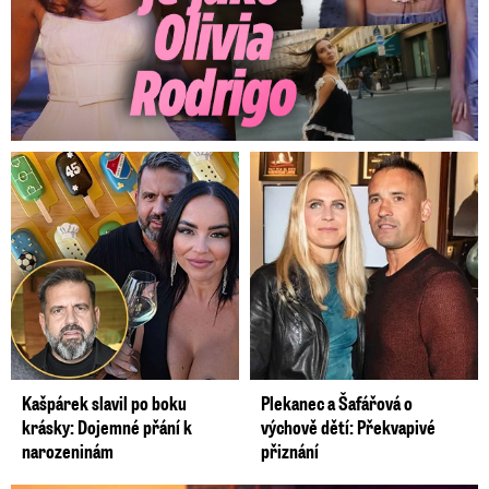
Kašpárek slavil po boku
Plekanec a Šafářová o
krásky: Dojemné přání k
výchově dětí: Překvapivé
narozeninám
přiznání