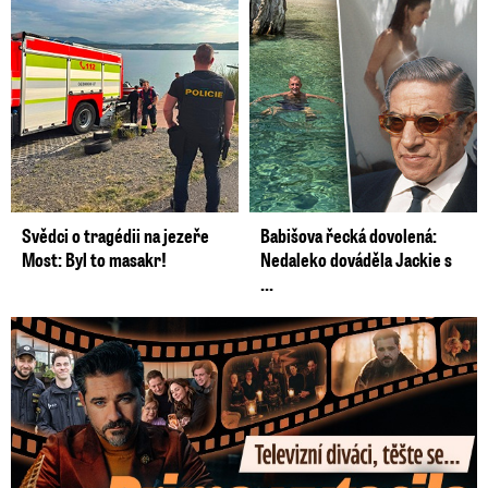
Svědci o tragédii na jezeře
Babišova řecká dovolená:
Most: Byl to masakr!
Nedaleko dováděla Jackie s
...
Prima vytasila podzimní trumfy! Další Zrádci a žhavé novinky