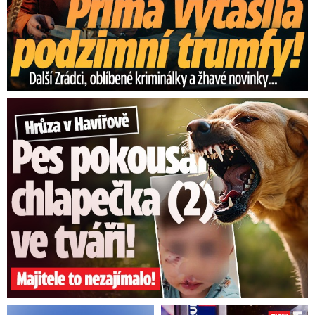
Hrůza v Havířově: Pes pokousal chlapečka (2) ve tváři!