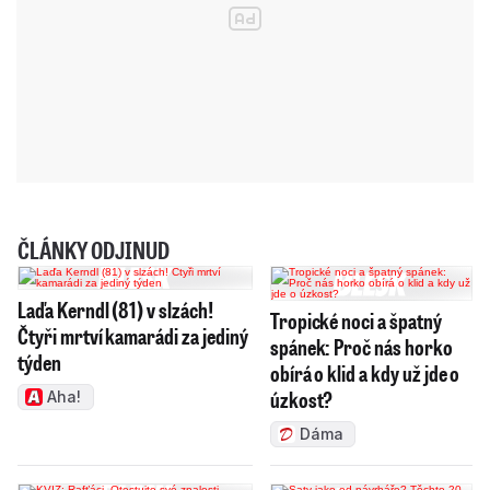
ČLÁNKY ODJINUD
Laďa Kerndl (81) v slzách!
Tropické noci a špatný
Čtyři mrtví kamarádi za jediný
spánek: Proč nás horko
týden
obírá o klid a kdy už jde o
úzkost?
Aha!
Dáma