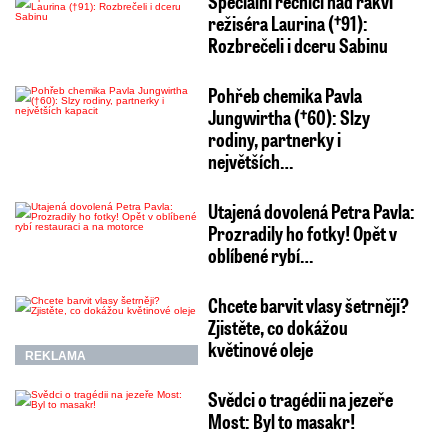
Speciální řečníci nad rakví
režiséra Laurina (†91):
Rozbrečeli i dceru Sabinu
Pohřeb chemika Pavla
Jungwirtha (†60): Slzy
rodiny, partnerky i
největších…
Utajená dovolená Petra Pavla:
Prozradily ho fotky! Opět v
oblíbené rybí…
Chcete barvit vlasy šetrněji?
Zjistěte, co dokážou
květinové oleje
REKLAMA
Svědci o tragédii na jezeře
Most: Byl to masakr!