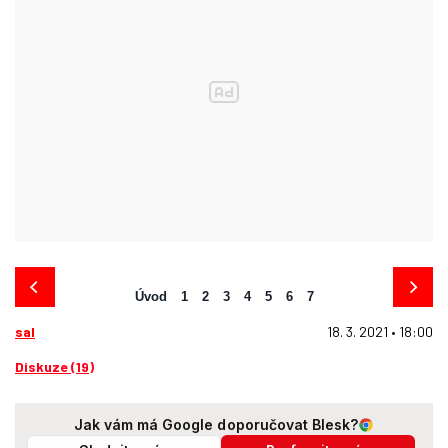
Úvod
1
2
3
4
5
6
7
sal
18. 3. 2021 • 18:00
Diskuze (19)
Jak vám má Google doporučovat Blesk?