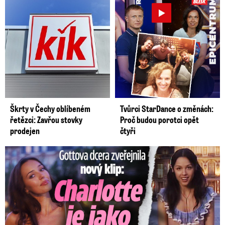
Škrty v Čechy oblíbeném
Tvůrci StarDance o změnách:
řetězci: Zavřou stovky
Proč budou porotci opět
prodejen
čtyři
Gottova dcera zveřejnila nový klip: Je jako Olivie Rodrigo!