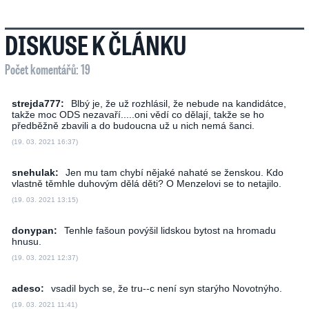
DISKUSE K ČLÁNKU
Počet komentářů: 19
strejda777:
Blbý je, že už rozhlásil, že nebude na kandidátce,
takže moc ODS nezavaří.....oni vědí co dělají, takže se ho
předběžně zbavili a do budoucna už u nich nemá šanci.
(19. 03. 2021 16:37)
snehulak:
Jen mu tam chybí nějaké nahaté se ženskou. Kdo
vlastně těmhle duhovým dělá děti? O Menzelovi se to netajilo.
(19. 03. 2021 13:15)
donypan:
Tenhle fašoun povýšil lidskou bytost na hromadu
hnusu.
(19. 03. 2021 12:37)
adeso:
vsadil bych se, že tru--c není syn starýho Novotnýho.
(19. 03. 2021 11:41)