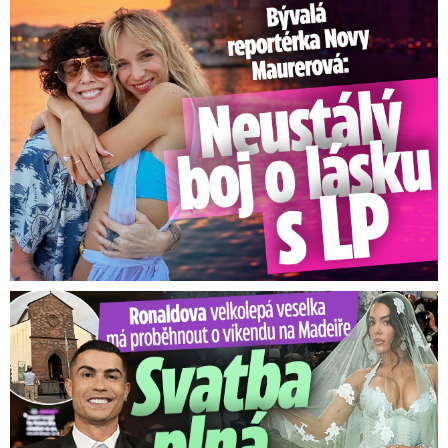
Bývalá reportérka Novy Maurerová: Neustálý boj o lásku s ...
Ronaldova velkolepá veselka na Madeiře: Svatba plná zákazů!