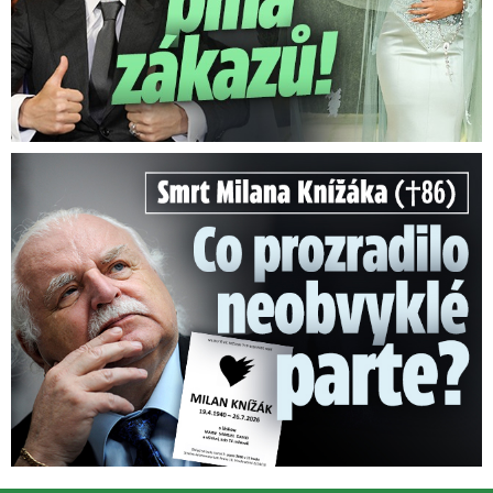
Smrt Milana Knížáka (†86): Co prozradilo neobvyklé parte?