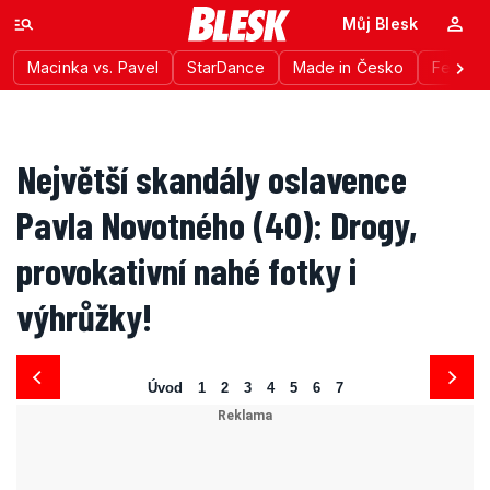
Můj Blesk
Macinka vs. Pavel
StarDance
Made in Česko
Festiva
Největší skandály oslavence
Pavla Novotného (40): Drogy,
provokativní nahé fotky i
výhrůžky!
Úvod
1
2
3
4
5
6
7