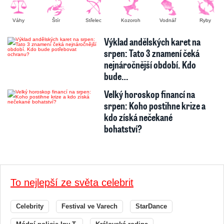
Váhy
Štír
Střelec
Kozoroh
Vodnář
Ryby
Výklad andělských karet na
srpen: Tato 3 znamení čeká
nejnáročnější období. Kdo
bude…
Velký horoskop financí na
srpen: Koho postihne krize a
kdo získá nečekané
bohatství?
To nejlepší ze světa celebrit
Celebrity
Festival ve Varech
StarDance