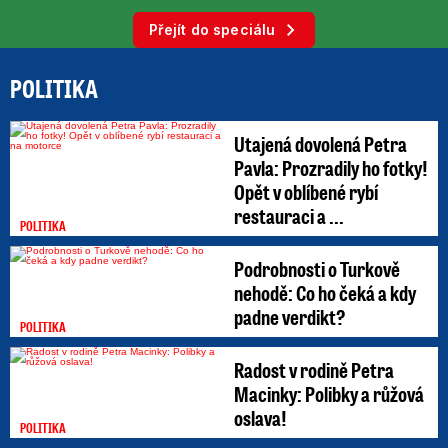
Přejít do speciálu
POLITIKA
Utajená dovolená Petra
Pavla: Prozradily ho fotky!
Opět v oblíbené rybí
restauraci a ...
POLITIKA
Podrobnosti o Turkově
nehodě: Co ho čeká a kdy
padne verdikt?
POLITIKA
Radost v rodině Petra
Macinky: Polibky a růžová
oslava!
POLITIKA