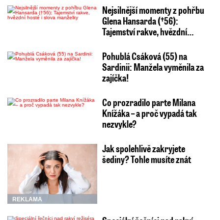
Nejsilnější momenty z pohřbu
Glena Hansarda (†56):
Tajemství rakve, hvězdní…
Pohublá Csáková (55) na
Sardinii: Manžela vyměnila za
zajíčka!
Co prozradilo parte Milana
Knížáka – a proč vypadá tak
nezvykle?
Jak spolehlivě zakryjete
šediny? Tohle musíte znát
REKLAMA