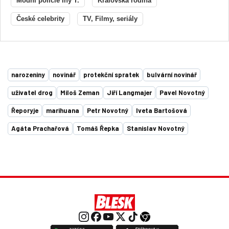
Módní policie Iny T.
Královská rodina
České celebrity
TV, Filmy, seriály
narozeniny
novinář
protekční spratek
bulvární novinář
uživatel drog
Miloš Zeman
Jiří Langmajer
Pavel Novotný
Řeporyje
marihuana
Petr Novotný
Iveta Bartošová
Agáta Prachařová
Tomáš Řepka
Stanislav Novotný