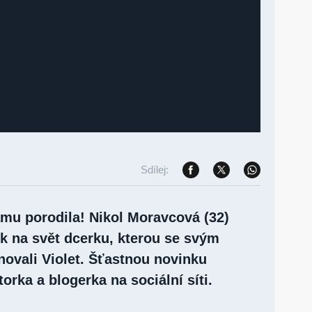
Sdílej:
amu porodila! Nikol Moravcová (32)
ek na svět dcerku, kterou se svým
vali Violet. Šťastnou novinku
rka a blogerka na sociální síti.