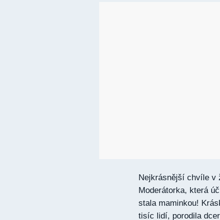
Nejkrásnější chvíle v
Moderátorka, která úči
stala maminkou! Kráska
tisíc lidí, porodila dce