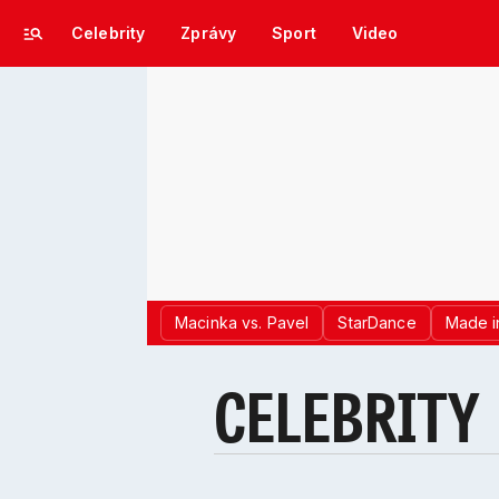
Celebrity
Zprávy
Sport
Video
Macinka vs. Pavel
StarDance
Made i
CELEBRITY