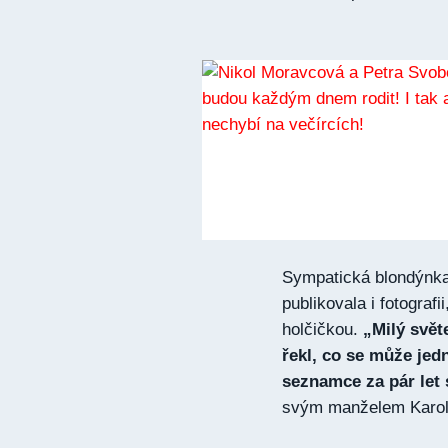
Sympatická blondýnka 
publikovala i fotogra
holčičkou.
„Milý světe
řekl, co se může jed
seznamce za pár let 
svým manželem Karole