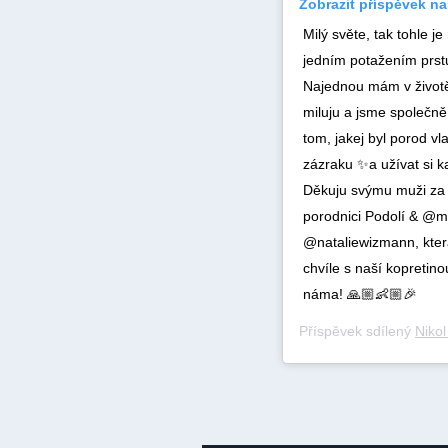
Zobrazit příspěvek n
Milý světe, tak tohle j
jedním potažením prstu
Najednou mám v životě
miluju a jsme společn
tom, jakej byl porod vl
zázraku ✨a užívat si k
Děkuju svýmu muži za 
porodnici Podolí & @m
@nataliewizmann, která
chvíle s naší kopretino
náma! 🙏🏼👶🏼🎉
Příspěvek sdílený
Niko