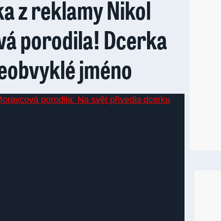
a z reklamy Nikol
á porodila! Dcerka
neobvyklé jméno