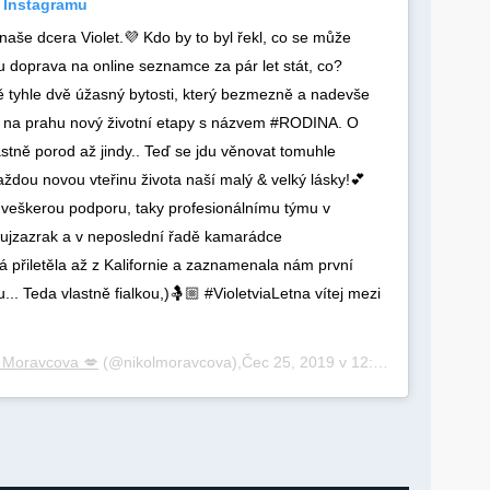
a Instagramu
e naše dcera Violet.💜 Kdo by to byl řekl, co se může
 doprava na online seznamce za pár let stát, co?
 tyhle dvě úžasný bytosti, který bezmezně a nadevše
ě na prahu nový životní etapy s názvem #RODINA. O
astně porod až jindy.. Teď se jdu věnovat tomuhle
aždou novou vteřinu života naší malý & velký lásky!💕
veškerou podporu, taky profesionálnímu týmu v
ujzazrak a v neposlední řadě kamarádce
 přiletěla až z Kalifornie a zaznamenala nám první
u... Teda vlastně fialkou,)🤱🏼 #VioletviaLetna vítej mezi
l Moravcova 💋
(@nikolmoravcova),Čec 25, 2019 v 12:00 PDT