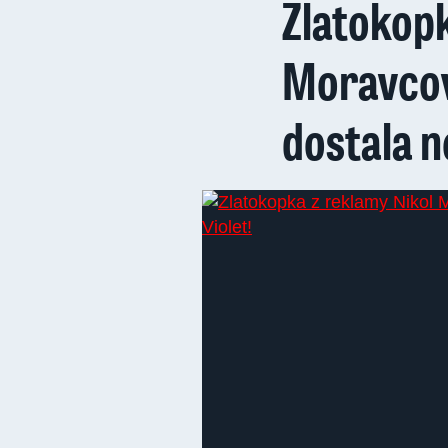
Zlatokopk
Moravcov
dostala 