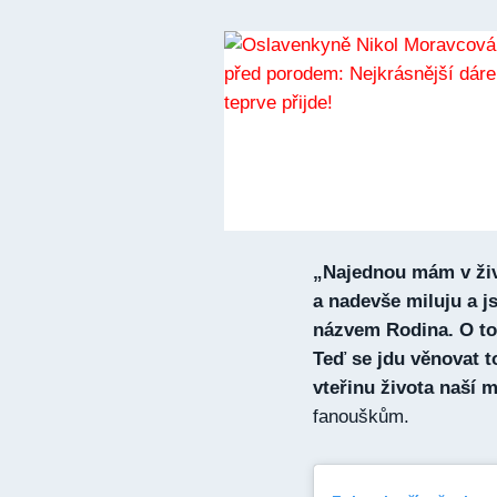
„Najednou mám v živ
a nadevše miluju a j
názvem Rodina. O to
Teď se jdu věnovat t
vteřinu života naší m
fanouškům.