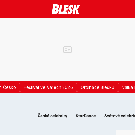
n Česko
Festival ve Varech 2026
Ordinace Blesku
Válka 
České celebrity
StarDance
Světové celebri