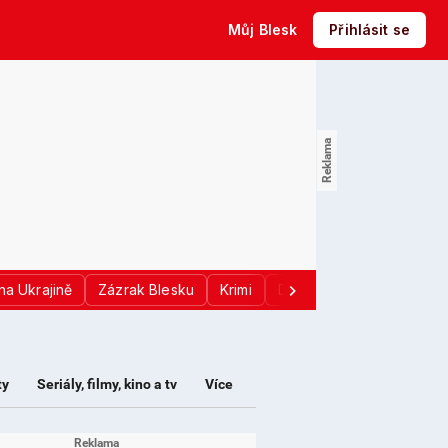
Můj Blesk
Přihlásit se
na Ukrajině
Zázrak Blesku
Krimi
Donald Trump
Sport
ty
Seriály, filmy, kino a tv
Více