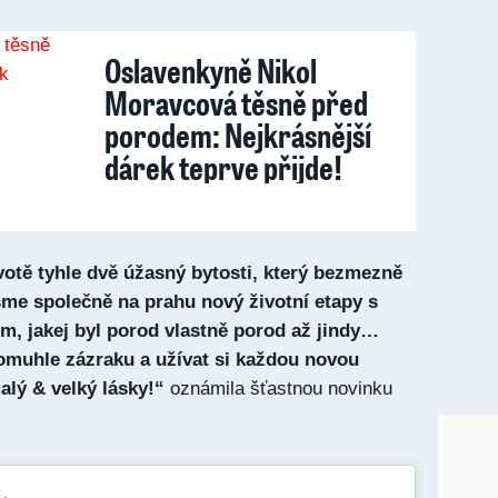
Oslavenkyně Nikol
Moravcová těsně před
porodem: Nejkrásnější
dárek teprve přijde!
otě tyhle dvě úžasný bytosti, který bezmezně
sme společně na prahu nový životní etapy s
m, jakej byl porod vlastně porod až jindy…
omuhle zázraku a užívat si každou novou
alý & velký lásky!“
oznámila šťastnou novinku