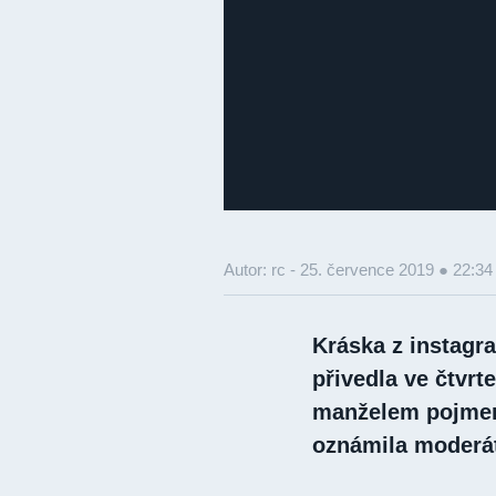
Autor: rc -
25. července 2019 ● 22:34
Kráska z instagr
přivedla ve čtvrt
manželem pojmeno
oznámila moderáto