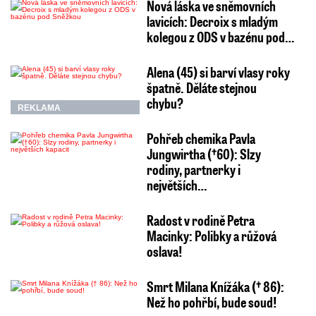
Nová láska ve sněmovních
lavicích: Decroix s mladým
kolegou z ODS v bazénu pod…
Alena (45) si barví vlasy roky
špatně. Děláte stejnou
chybu?
REKLAMA
Pohřeb chemika Pavla
Jungwirtha (†60): Slzy
rodiny, partnerky i
největších…
Radost v rodině Petra
Macinky: Polibky a růžová
oslava!
Smrt Milana Knížáka († 86):
Než ho pohřbí, bude soud!