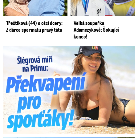
Třeštíková (44) o otci dcery:
Velká soupeřka
Z dárce spermatu pravý táta
Adamczykové: Šokující
konec!
Lucie Šlégrová míří na Primu. Překvapení pro sporťáky!