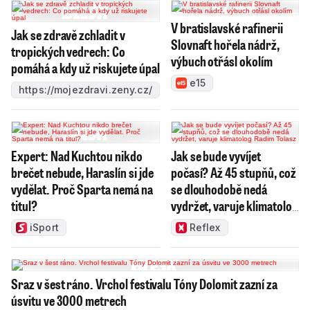
V bratislavské rafinerii
Jak se zdravě zchladit v
Slovnaft hořela nádrž,
tropických vedrech: Co
výbuch otřásl okolím
pomáhá a kdy už riskujete úpal
e15
https://mojezdravi.zeny.cz/
Expert: Nad Kuchtou nikdo
Jak se bude vyvíjet
brečet nebude, Haraslín si jde
počasí? Až 45 stupňů, což
vydělat. Proč Sparta nemá na
se dlouhodobě nedá
titul?
vydržet, varuje klimatolog
Radim Tolasz
iSport
Reflex
Sraz v šest ráno. Vrchol festivalu Tóny Dolomit zazní za
úsvitu ve 3000 metrech