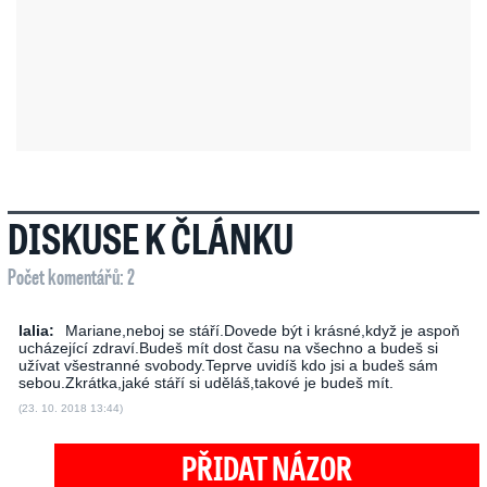
DISKUSE K ČLÁNKU
Počet komentářů: 2
lalia:
Mariane,neboj se stáří.Dovede být i krásné,když je aspoň
ucházející zdraví.Budeš mít dost času na všechno a budeš si
užívat všestranné svobody.Teprve uvidíš kdo jsi a budeš sám
sebou.Zkrátka,jaké stáří si uděláš,takové je budeš mít.
(23. 10. 2018 13:44)
PŘIDAT NÁZOR