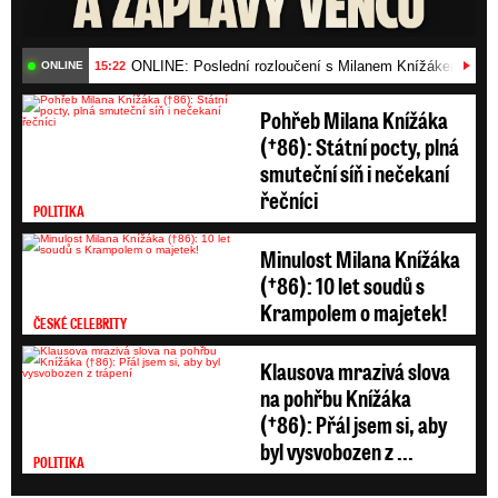
ONLINE: Poslední rozloučení s Milanem Knížákem (†86)
15:22
ONLINE
Pohřeb Milana Knížáka
(†86): Státní pocty, plná
smuteční síň i nečekaní
řečníci
POLITIKA
Minulost Milana Knížáka
(†86): 10 let soudů s
Krampolem o majetek!
ČESKÉ CELEBRITY
Klausova mrazivá slova
na pohřbu Knížáka
(†86): Přál jsem si, aby
byl vysvobozen z ...
POLITIKA