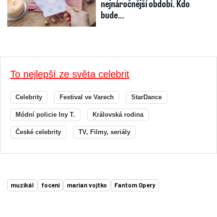
nejnáročnější období. Kdo
bude…
To nejlepší ze světa celebrit
Celebrity
Festival ve Varech
StarDance
Módní policie Iny T.
Královská rodina
České celebrity
TV, Filmy, seriály
muzikál
focení
marian vojtko
Fantom Opery