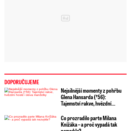
DOPORUČUJEME
Nejsilnější momenty z pohřbu
Glena Hansarda (†56):
Tajemství rakve, hvězdní…
Co prozradilo parte Milana
Knížáka – a proč vypadá tak
nezvykle?