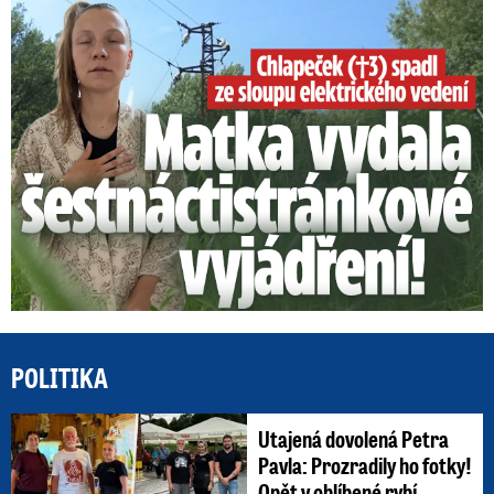
Smrtelný pád chlapce: Matka vydala vyjádření na 16 stran
POLITIKA
Utajená dovolená Petra
Pavla: Prozradily ho fotky!
Opět v oblíbené rybí