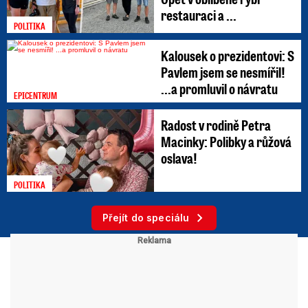
restauraci a ...
POLITIKA
Kalousek o prezidentovi: S
Pavlem jsem se nesmířil!
...a promluvil o návratu
EPICENTRUM
Radost v rodině Petra
Macinky: Polibky a růžová
oslava!
POLITIKA
Přejít do speciálu