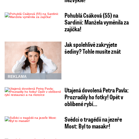
Pohublá Csáková (55) na
Sardinii: Manžela vyměnila za
zajíčka!
Jak spolehlivě zakryjete
šediny? Tohle musíte znát
REKLAMA
Utajená dovolená Petra Pavla:
Prozradily ho fotky! Opět v
oblíbené rybí…
Svědci o tragédii na jezeře
Most: Byl to masakr!