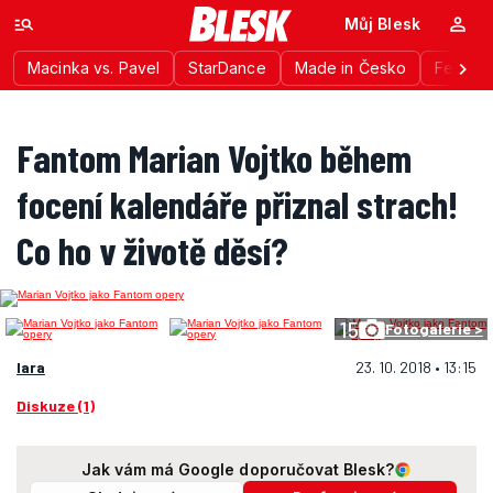
Můj Blesk
Macinka vs. Pavel
StarDance
Made in Česko
Festiva
Fantom Marian Vojtko během
focení kalendáře přiznal strach!
Co ho v životě děsí?
15
Fotogalerie >
lara
23. 10. 2018 • 13:15
Diskuze (1)
Jak vám má Google doporučovat Blesk?