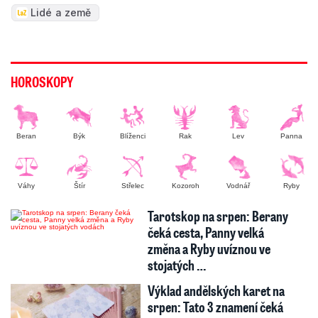
Lidé a země
HOROSKOPY
Beran
Býk
Blíženci
Rak
Lev
Panna
Váhy
Štír
Střelec
Kozoroh
Vodnář
Ryby
Tarotskop na srpen: Berany
čeká cesta, Panny velká
změna a Ryby uvíznou ve
stojatých …
Výklad andělských karet na
srpen: Tato 3 znamení čeká