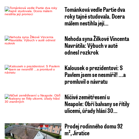
Tománková vedle Partie dva
roky tajně studovala. Dcera
málem nestihla její…
Nehoda syna Žilkové Vincenta
Navrátila: Výbuch v autě
odnesl rozkrok
Kalousek o prezidentovi: S
Pavlem jsem se nesmířil! ...a
promluvil o návratu
Ničivé zemětřesení u
Neapole: Obří balvany se řítily
ulicemi, úřady hlásí 30…
Prodej rodinného domu 92
m², Jiratice