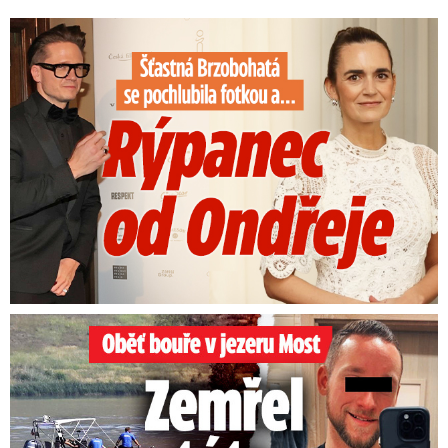
Šťastná Brzobohatá se pochlubila fotkou: Rýpanec od Ondřeje
Oběť bouře v jezeru Most: Zemřel táta Dominik (†28)