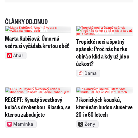
ČLÁNKY ODJINUD
Marta Kubišová: Úmorná
Tropické noci a špatný
vedra si vyžádala krutou oběť
spánek: Proč nás horko
obírá o klid a kdy už jde o
Aha!
úzkost?
Dáma
RECEPT: Kynutý švestkový
7 ikonických kousků,
koláč s drobenkou. Klasika, se
které vám budou slušet ve
kterou zabodujete
20 i v 60 letech
Maminka
Ženy