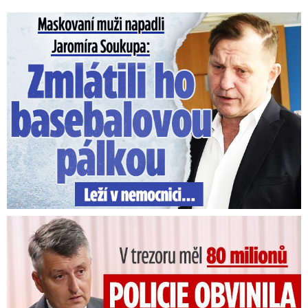
Maskovaní muži napadli Jaromíra Soukupa: Krvavá nakládačka
V trezoru měl 80 milionů: Policie obvinila exšéfa železnic!