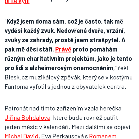
"
Když jsem doma sám, což je často, tak mě
vyděsí každý zvuk. Nedovřené dveře, vrzání,
zvuky ze zahrady, prostě jsem strašpytel. A
pak mě děsí stáří.
Právě
proto pomáhám
různým charitativním projektům, jako je tento
pro lidi s alzheimerovým onemocněním
," řekl
Blesk.cz muzikálový zpěvák, který se v kostýmu
Fantoma vyfotil s jednou z obyvatelek centra.
Patronát nad tímto zařízením vzala herečka
Jiřina Bohdalová
, které bude rovněž patřit
jeden měsíc v kalendáři. Mezi dalšími se objeví
Michal David
, Eva Perkausová s
Romanem