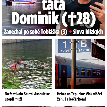
Na festivalu Brutal Assault se
Hrůza na Teplicku: Vlak vláčel
utopil muž!
ženu i s kočárkem!