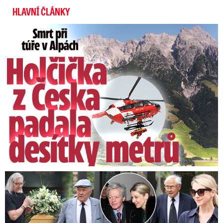
HLAVNÍ ČLÁNKY
Smrt Češky v Alpách: Zemřela při túře s rodiči
Speciální řečníci nad rakví Laurina: Rozbrečeli i dceru