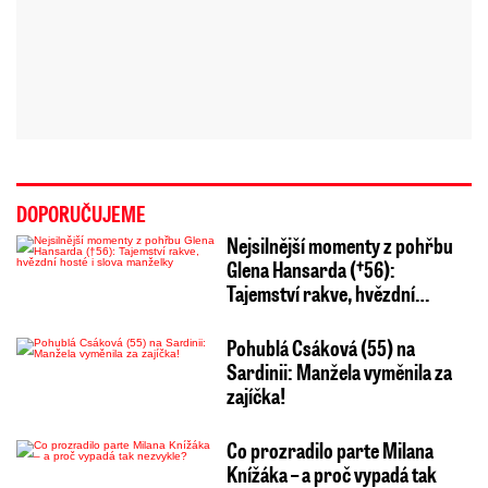
DOPORUČUJEME
Nejsilnější momenty z pohřbu
Glena Hansarda (†56):
Tajemství rakve, hvězdní…
Pohublá Csáková (55) na
Sardinii: Manžela vyměnila za
zajíčka!
Co prozradilo parte Milana
Knížáka – a proč vypadá tak