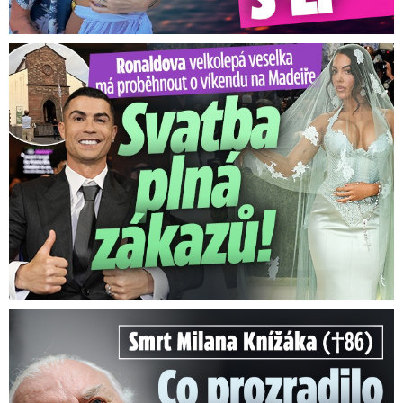
Ronaldova velkolepá veselka na Madeiře: Svatba plná zákazů!
Smrt Milana Knížáka (†86): Co prozradilo neobvyklé parte?