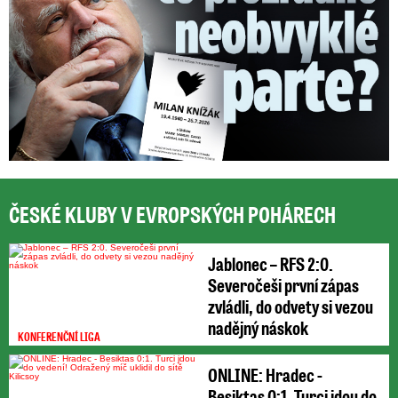
ČESKÉ KLUBY V EVROPSKÝCH POHÁRECH
Jablonec – RFS 2:0.
Severočeši první zápas
zvládli, do odvety si vezou
nadějný náskok
KONFERENČNÍ LIGA
ONLINE: Hradec -
Besiktas 0:1. Turci jdou do