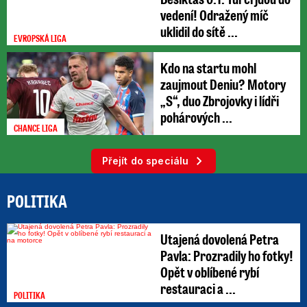
vedení! Odražený míč
uklidil do sítě ...
EVROPSKÁ LIGA
Kdo na startu mohl
zaujmout Deniu? Motory
„S“, duo Zbrojovky i lídři
pohárových ...
CHANCE LIGA
Přejít do speciálu
POLITIKA
Utajená dovolená Petra
Pavla: Prozradily ho fotky!
Opět v oblíbené rybí
restauraci a ...
POLITIKA