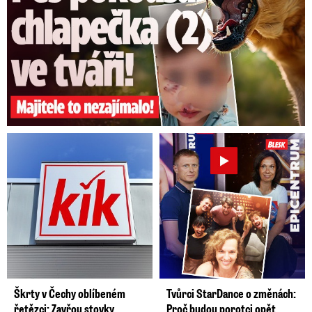
Škrty v Čechy oblíbeném
Tvůrci StarDance o změnách:
řetězci: Zavřou stovky
Proč budou porotci opět