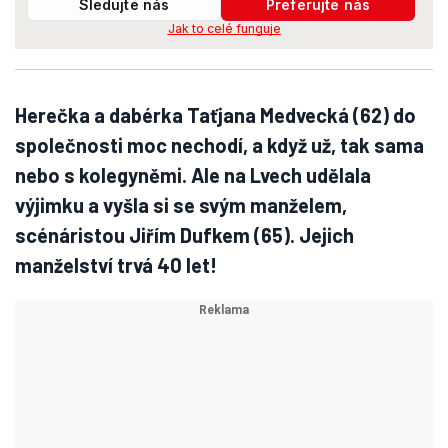
Sledujte nás
Preferujte nás
Jak to celé funguje
Herečka a dabérka Taťjana Medvecká (62) do
společnosti moc nechodí, a když už, tak sama
nebo s kolegyněmi. Ale na Lvech udělala
výjimku a vyšla si se svým manželem,
scénáristou Jiřím Dufkem (65). Jejich
manželství trvá 40 let!