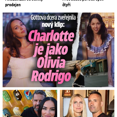
prodejen
čtyři
Gottova dcera zveřejnila nový klip: Je jako Olivie Rodrigo!