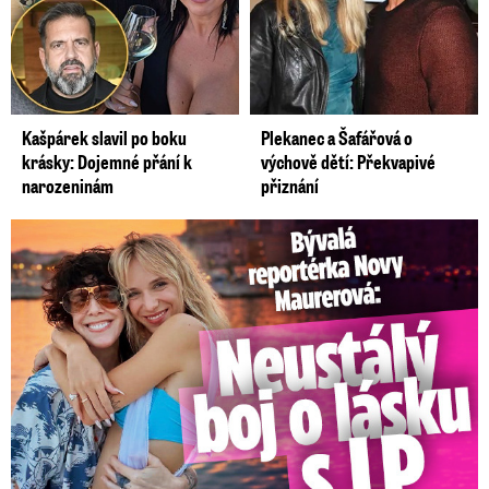
Kašpárek slavil po boku
Plekanec a Šafářová o
krásky: Dojemné přání k
výchově dětí: Překvapivé
narozeninám
přiznání
Bývalá reportérka Novy Maurerová: Neustálý boj o lásku s ...