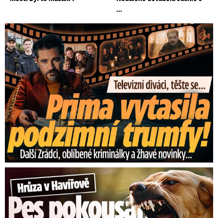
...
Prima vytasila podzimní trumfy! Další Zrádci a žhavé novinky
Hrůza v Havířově: Pes pokousal chlapečka (2) ve tváři!