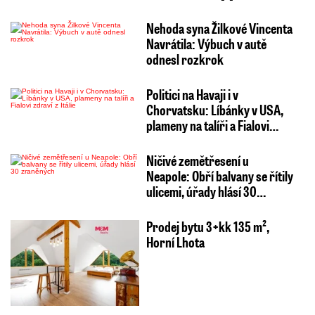
Nehoda syna Žilkové Vincenta
Navrátila: Výbuch v autě
odnesl rozkrok
Politici na Havaji i v
Chorvatsku: Líbánky v USA,
plameny na talíři a Fialovi…
Ničivé zemětřesení u
Neapole: Obří balvany se řítily
ulicemi, úřady hlásí 30…
Prodej bytu 3+kk 135 m²,
Horní Lhota