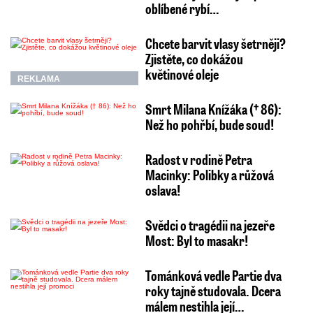
oblíbené rybí…
Chcete barvit vlasy šetrněji?
Zjistěte, co dokážou
květinové oleje
REKLAMA
Smrt Milana Knížáka († 86):
Než ho pohřbí, bude soud!
Radost v rodině Petra
Macinky: Polibky a růžová
oslava!
Svědci o tragédii na jezeře
Most: Byl to masakr!
Tománková vedle Partie dva
roky tajně studovala. Dcera
málem nestihla její…