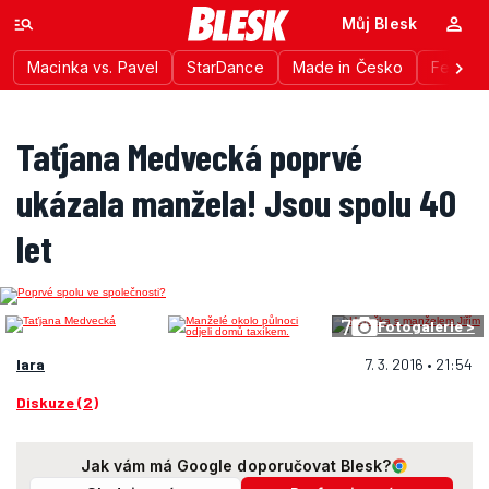
Můj Blesk
Macinka vs. Pavel
StarDance
Made in Česko
Festiva
Taťjana Medvecká poprvé
ukázala manžela! Jsou spolu 40
let
7
Fotogalerie >
lara
7. 3. 2016 • 21:54
Diskuze (2)
Jak vám má Google doporučovat Blesk?