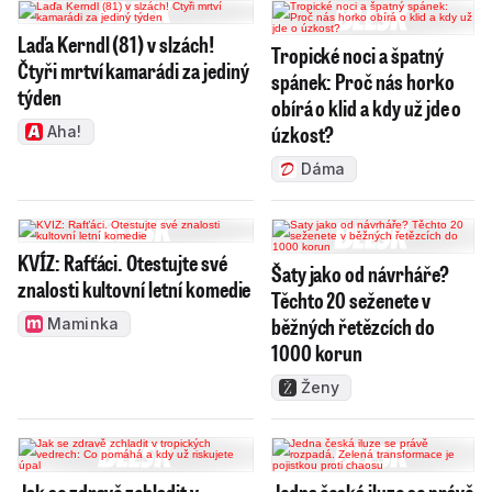
Laďa Kerndl (81) v slzách!
Tropické noci a špatný
Čtyři mrtví kamarádi za jediný
spánek: Proč nás horko
týden
obírá o klid a kdy už jde o
úzkost?
Aha!
Dáma
KVÍZ: Rafťáci. Otestujte své
Šaty jako od návrháře?
znalosti kultovní letní komedie
Těchto 20 seženete v
běžných řetězcích do
Maminka
1000 korun
Ženy
Jak se zdravě zchladit v
Jedna česká iluze se právě