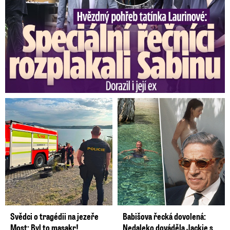
Svědci o tragédii na jezeře
Babišova řecká dovolená:
Most: Byl to masakr!
Nedaleko dováděla Jackie s