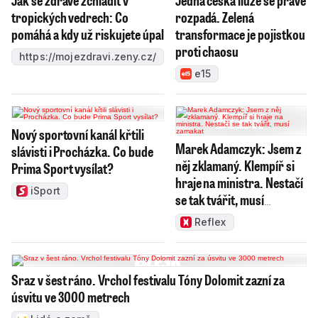
tropických vedrech: Co
rozpadá. Zelená
pomáhá a kdy už riskujete úpal
transformace je pojistkou
proti chaosu
https://mojezdravi.zeny.cz/
e15
Nový sportovní kanál křtili
Marek Adamczyk: Jsem z
slávisti i Procházka. Co bude
něj zklamaný. Klempíř si
Prima Sport vysílat?
hraje na ministra. Nestačí
iSport
se tak tvářit, musí
zamakat
Reflex
Sraz v šest ráno. Vrchol festivalu Tóny Dolomit zazní za
úsvitu ve 3000 metrech