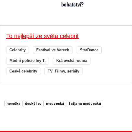
bohatství?
To nejlepší ze světa celebrit
Celebrity
Festival ve Varech
StarDance
Módní policie Iny T.
Královská rodina
České celebrity
TV, Filmy, seriály
herečka
český lev
medvecká
taťjana medvecká