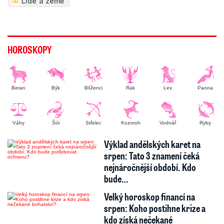
Lidé a země
HOROSKOPY
Beran
Býk
Blíženci
Rak
Lev
Panna
Váhy
Štír
Střelec
Kozoroh
Vodnář
Ryby
Výklad andělských karet na
srpen: Tato 3 znamení čeká
nejnáročnější období. Kdo
bude…
Velký horoskop financí na
srpen: Koho postihne krize a
kdo získá nečekané