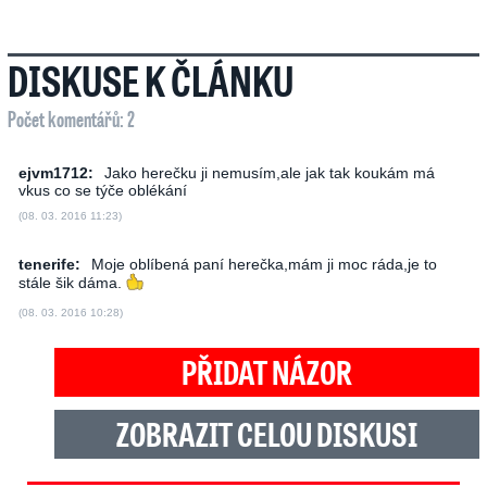
DISKUSE K ČLÁNKU
Počet komentářů: 2
ejvm1712:
Jako herečku ji nemusím,ale jak tak koukám má
vkus co se týče oblékání
(08. 03. 2016 11:23)
tenerife:
Moje oblíbená paní herečka,mám ji moc ráda,je to
stále šik dáma.
(08. 03. 2016 10:28)
PŘIDAT NÁZOR
ZOBRAZIT CELOU DISKUSI