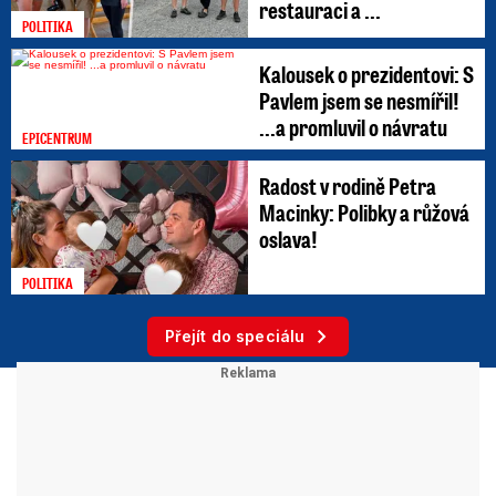
restauraci a ...
POLITIKA
Kalousek o prezidentovi: S
Pavlem jsem se nesmířil!
...a promluvil o návratu
EPICENTRUM
Radost v rodině Petra
Macinky: Polibky a růžová
oslava!
POLITIKA
Přejít do speciálu