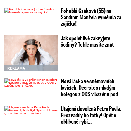
Pohublá Csáková (55) na
Sardinii: Manžela vyměnila za
zajíčka!
Jak spolehlivě zakryjete
šediny? Tohle musíte znát
REKLAMA
Nová láska ve sněmovních
lavicích: Decroix s mladým
kolegou z ODS v bazénu pod…
Utajená dovolená Petra Pavla:
Prozradily ho fotky! Opět v
oblíbené rybí…