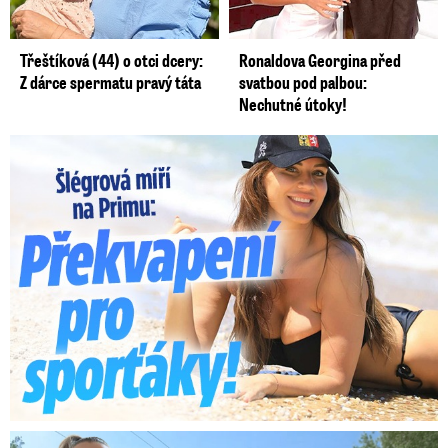
Třeštíková (44) o otci dcery:
Ronaldova Georgina před
Z dárce spermatu pravý táta
svatbou pod palbou:
Nechutné útoky!
Lucie Šlégrová míří na Primu. Překvapení pro sporťáky!