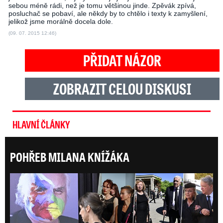
sebou méně rádi, než je tomu většinou jinde. Zpěvák zpívá,
posluchač se pobaví, ale někdy by to chtělo i texty k zamyšlení,
jelikož jsme morálně docela dole.
(09. 07. 2015 12:46)
PŘIDAT NÁZOR
ZOBRAZIT CELOU DISKUSI
HLAVNÍ ČLÁNKY
POHŘEB MILANA KNÍŽÁKA
Posl