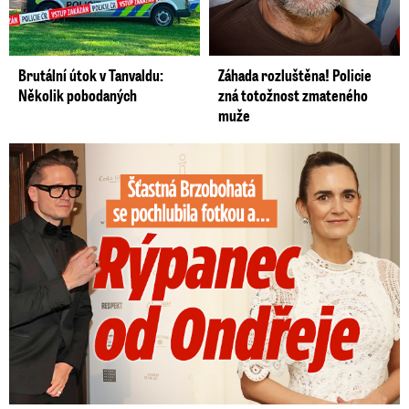
Brutální útok v Tanvaldu:
Záhada rozluštěna! Policie
Několik pobodaných
zná totožnost zmateného
muže
Šťastná Brzobohatá se pochlubila fotkou: Rýpanec od Ondřeje