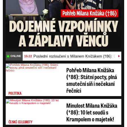
Poslední rozloučení s Milanem Knížákem (†86): Dojemn
15:22
ONLINE
Pohřeb Milana Knížáka
(†86): Státní pocty, plná
smuteční síň i nečekaní
řečníci
POLITIKA
Minulost Milana Knížáka
(†86): 10 let soudů s
Krampolem o majetek!
ČESKÉ CELEBRITY