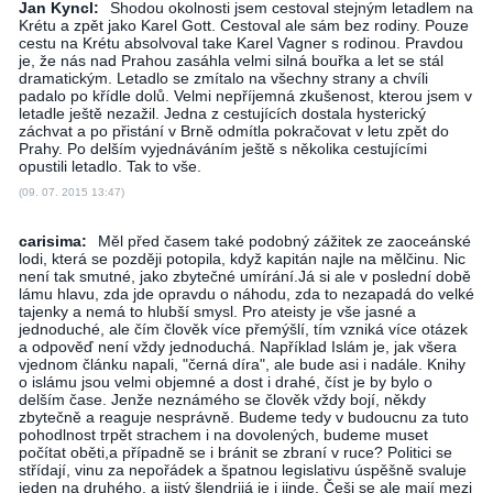
Jan Kyncl:
Shodou okolnosti jsem cestoval stejným letadlem na
Krétu a zpět jako Karel Gott. Cestoval ale sám bez rodiny. Pouze
cestu na Krétu absolvoval take Karel Vagner s rodinou. Pravdou
je, že nás nad Prahou zasáhla velmi silná bouřka a let se stál
dramatickým. Letadlo se zmítalo na všechny strany a chvíli
padalo po křídle dolů. Velmi nepříjemná zkušenost, kterou jsem v
letadle ještě nezažil. Jedna z cestujících dostala hysterický
záchvat a po přistání v Brně odmítla pokračovat v letu zpět do
Prahy. Po delším vyjednáváním ještě s několika cestujícími
opustili letadlo. Tak to vše.
(09. 07. 2015 13:47)
carisima:
Měl před časem také podobný zážitek ze zaoceánské
lodi, která se později potopila, když kapitán najle na mělčinu. Nic
není tak smutné, jako zbytečné umírání.Já si ale v poslední době
lámu hlavu, zda jde opravdu o náhodu, zda to nezapadá do velké
tajenky a nemá to hlubší smysl. Pro ateisty je vše jasné a
jednoduché, ale čím člověk více přemýšlí, tím vzniká více otázek
a odpověď není vždy jednoduchá. Například Islám je, jak všera
vjednom článku napali, "černá díra", ale bude asi i nadále. Knihy
o islámu jsou velmi objemné a dost i drahé, číst je by bylo o
delším čase. Jenže neznámého se člověk vždy bojí, někdy
zbytečně a reaguje nesprávně. Budeme tedy v budoucnu za tuto
pohodlnost trpět strachem i na dovolených, budeme muset
počítat oběti,a případně se i bránit se zbraní v ruce? Politici se
střídají, vinu za nepořádek a špatnou legislativu úspěšně svaluje
jeden na druhého, a jistý šlendrijá je i jinde. Češi se ale mají mezi