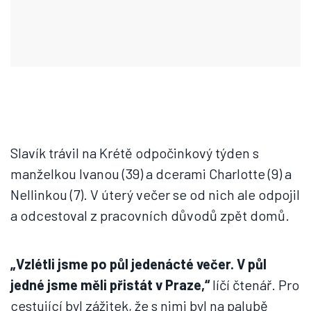
Slavík trávil na Krétě odpočinkový týden s
manželkou Ivanou (39) a dcerami Charlotte (9) a
Nellinkou (7). V úterý večer se od nich ale odpojil
a odcestoval z pracovních důvodů zpět domů.
„Vzlétli jsme po půl jedenácté večer. V půl
jedné jsme měli přistát v Praze,“
líčí čtenář. Pro
cestující byl zážitek, že s nimi byl na palubě