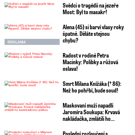
Svědci o tragédii na jezeře
Most: Byl to masakr!
Alena (45) si barví vlasy roky
špatně. Děláte stejnou
chybu?
REKLAMA
Radost v rodině Petra
Macinky: Polibky a růžová
oslava!
Smrt Milana Knížáka († 86):
Než ho pohřbí, bude soud!
Maskovaní muži napadli
Jaromíra Soukupa: Krvavá
nakládačka, zmlátili ho…
Poslední rozloučení s