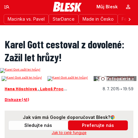
Můj Blesk
Macinka vs. Pavel
StarDance
Made in Česko
Festiva
Karel Gott cestoval z dovolené:
Zažil let hrůzy!
5
Fotogalerie >
Hana Höschlová
,
Luboš Procházka
8. 7. 2015 • 19:59
Diskuze (41)
Jak vám má Google doporučovat Blesk?
Sledujte nás
Preferujte nás
Jak to celé funguje