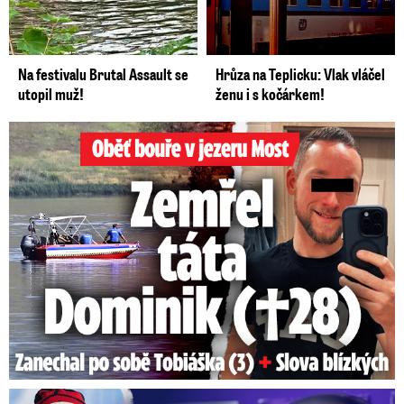
Na festivalu Brutal Assault se
Hrůza na Teplicku: Vlak vláčel
utopil muž!
ženu i s kočárkem!
Oběť bouře v jezeru Most: Zemřel táta Dominik (†28)