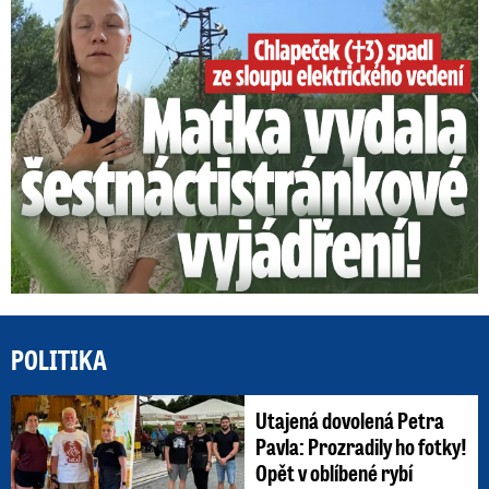
Smrtelný pád chlapce: Matka vydala vyjádření na 16 stran
POLITIKA
Utajená dovolená Petra
Pavla: Prozradily ho fotky!
Opět v oblíbené rybí