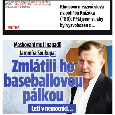
Klausova mrazivá slova
na pohřbu Knížáka
(†86): Přál jsem si, aby
byl vysvobozen z ...
POLITIKA
Maskovaní muži napadli Jaromíra Soukupa: Krvavá nakládačka