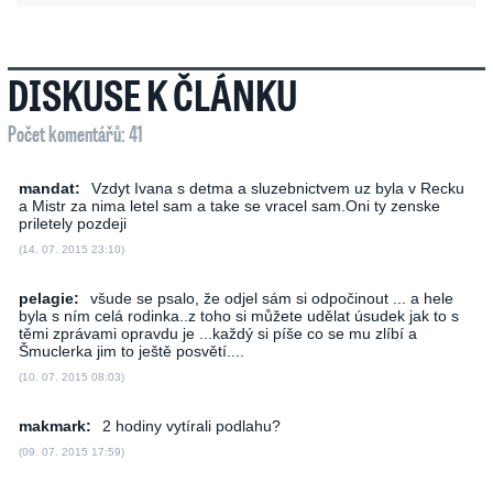
DISKUSE K ČLÁNKU
Počet komentářů: 41
mandat:
Vzdyt Ivana s detma a sluzebnictvem uz byla v Recku
a Mistr za nima letel sam a take se vracel sam.Oni ty zenske
priletely pozdeji
(14. 07. 2015 23:10)
pelagie:
všude se psalo, že odjel sám si odpočinout ... a hele
byla s ním celá rodinka..z toho si můžete udělat úsudek jak to s
těmi zprávami opravdu je ...každý si píše co se mu zlíbí a
Šmuclerka jim to ještě posvětí....
(10. 07. 2015 08:03)
makmark:
2 hodiny vytírali podlahu?
(09. 07. 2015 17:59)