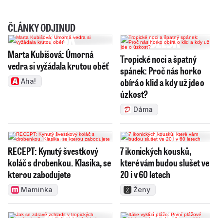
ČLÁNKY ODJINUD
Marta Kubišová: Úmorná
Tropické noci a špatný
vedra si vyžádala krutou oběť
spánek: Proč nás horko
obírá o klid a kdy už jde o
Aha!
úzkost?
Dáma
RECEPT: Kynutý švestkový
7 ikonických kousků,
koláč s drobenkou. Klasika, se
které vám budou slušet ve
kterou zabodujete
20 i v 60 letech
Maminka
Ženy