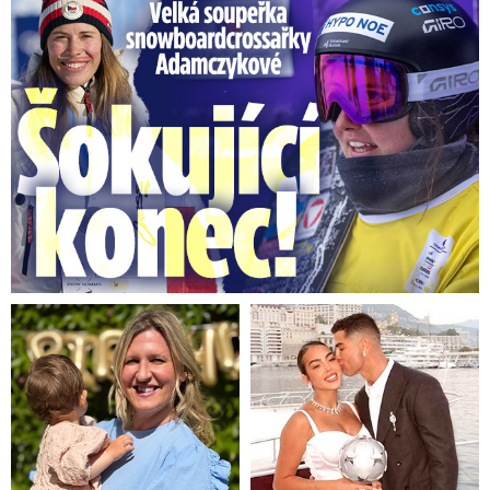
Velká soupeřka Adamczykové: Šokující konec!