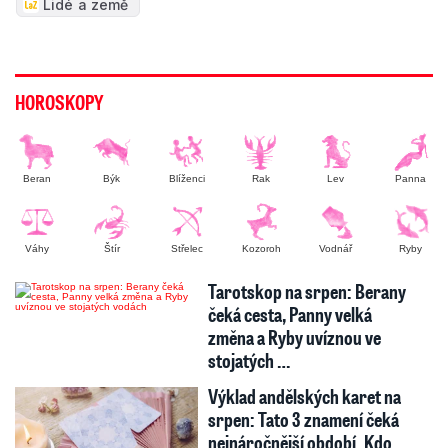
Lidé a země
HOROSKOPY
Beran
Býk
Blíženci
Rak
Lev
Panna
Váhy
Štír
Střelec
Kozoroh
Vodnář
Ryby
Tarotskop na srpen: Berany
čeká cesta, Panny velká
změna a Ryby uvíznou ve
stojatých …
Výklad andělských karet na
srpen: Tato 3 znamení čeká
nejnáročnější období. Kdo