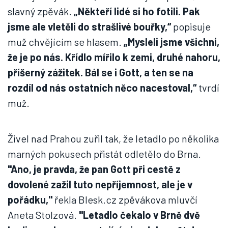
slavný zpěvák.
„Někteří lidé si ho fotili. Pak
jsme ale vletěli do strašlivé bouřky,“
popisuje
muž chvějícím se hlasem.
„Mysleli jsme všichni,
že je po nás. Křídlo mířilo k zemi, druhé nahoru,
příšerný zážitek. Bál se i Gott, a ten se na
rozdíl od nás ostatních něco nacestoval,“
tvrdí
muž.
Živel nad Prahou zuřil tak, že letadlo po několika
marných pokusech přistát odletělo do Brna.
"Ano, je pravda, že pan Gott při cestě z
dovolené zažil tuto nepříjemnost, ale je v
pořádku,"
řekla Blesk.cz zpěvákova mluvčí
Aneta Stolzová.
"Letadlo čekalo v Brně dvě