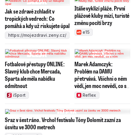
Itálie vyklízí pláže. První
Jak se zdravě zchladit v
plážové kluby mizí, turisté
tropických vedrech: Co
změnu pocítí brzy
pomáhá a kdy už riskujete úpal
e15
https://mojezdravi.zeny.cz/
Fotbalové přestupy ONLINE:
Marek Adamczyk:
Slavný klub chce Mercada,
Problém na DAMU
Sparta ale měla nabídku
přetrvává. Všichni o něm
odmítnout
vědí, jen moc nevědí, co s
ním
iSport
Reflex
Sraz v šest ráno. Vrchol festivalu Tóny Dolomit zazní za
úsvitu ve 3000 metrech