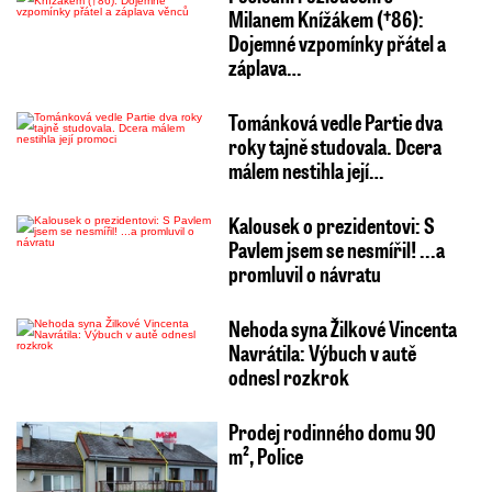
Milanem Knížákem (†86):
Dojemné vzpomínky přátel a
záplava…
Tománková vedle Partie dva
roky tajně studovala. Dcera
málem nestihla její…
Kalousek o prezidentovi: S
Pavlem jsem se nesmířil! ...a
promluvil o návratu
Nehoda syna Žilkové Vincenta
Navrátila: Výbuch v autě
odnesl rozkrok
Prodej rodinného domu 90
m², Police