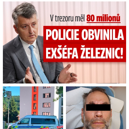
V trezoru měl 80 milionů: Policie obvinila exšéfa železnic!