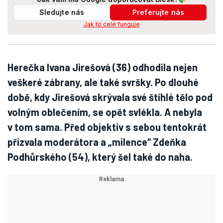
Sledujte nás
Preferujte nás
Jak to celé funguje
Herečka Ivana Jirešová (36) odhodila nejen
veškeré zábrany, ale také svršky. Po dlouhé
době, kdy Jirešová skrývala své štíhlé tělo pod
volným oblečením, se opět svlékla. A nebyla
v tom sama. Před objektiv s sebou tentokrát
přizvala moderátora a „milence“ Zdeňka
Podhůrského (54), který šel také do naha.