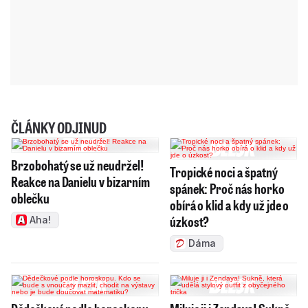
ČLÁNKY ODJINUD
Brzobohatý se už neudržel!
Tropické noci a špatný
Reakce na Danielu v bizarním
spánek: Proč nás horko
oblečku
obírá o klid a kdy už jde o
úzkost?
Aha!
Dáma