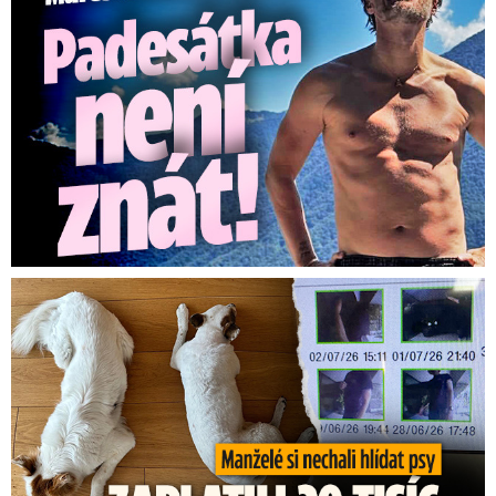
Za hlídání psů zaplatili 20 tisíc, doma našli cizí ženy!