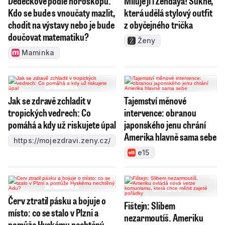
Dědečkové podle horoskopu.
Miluje ji i Zendaya! Sukně,
Kdo se bude s vnoučaty mazlit,
která udělá stylový outfit
chodit na výstavy nebo je bude
z obyčejného trička
doučovat matematiku?
Ženy
Maminka
Jak se zdravě zchladit v
Tajemství měnové
tropických vedrech: Co
intervence: obranou
pomáhá a kdy už riskujete úpal
japonského jenu chrání
Amerika hlavně sama sebe
https://mojezdravi.zeny.cz/
e15
Červ ztratil pásku a bojuje o
Fištejn: Slibem
místo: co se stalo v Plzni a
nezarmoutíš. Ameriku
pomůže Hyskému nechtěný