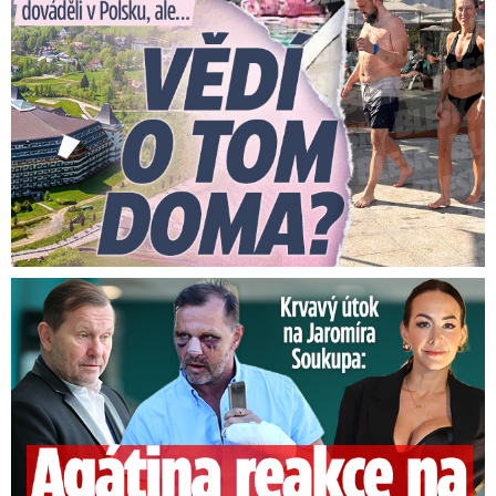
Útok na Jaromíra Soukupa: Reakce Agáty na zmlácení jejího ex