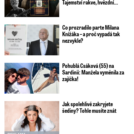
Tajemství rakve, hvězdní…
Co prozradilo parte Milana
Knížáka – a proč vypadá tak
nezvykle?
Pohublá Csáková (55) na
Sardinii: Manžela vyměnila za
zajíčka!
Jak spolehlivě zakryjete
šediny? Tohle musíte znát