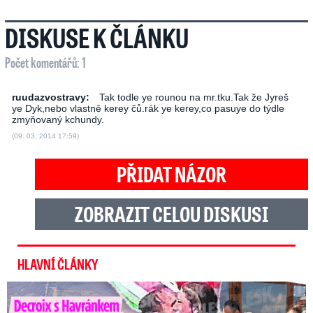
DISKUSE K ČLÁNKU
Počet komentářů: 1
ruudazvostravy:
Tak todle ye rounou na mr.tku.Tak že Jyreš
ye Dyk,nebo vlastně kerey čů.rák ye kerey,co pasuye do týdle
zmyňovaný kchundy.
(09. 03. 2014 17:59)
PŘIDAT NÁZOR
ZOBRAZIT CELOU DISKUSI
HLAVNÍ ČLÁNKY
Decroix s Havránkem dováděli v Polsku, ale… Vědí o tom doma?