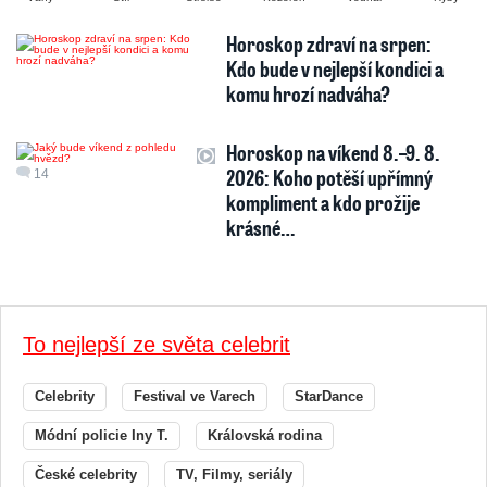
Horoskop zdraví na srpen:
Kdo bude v nejlepší kondici a
komu hrozí nadváha?
Horoskop na víkend 8.–9. 8.
2026: Koho potěší upřímný
14
kompliment a kdo prožije
krásné…
To nejlepší ze světa celebrit
Celebrity
Festival ve Varech
StarDance
Módní policie Iny T.
Královská rodina
České celebrity
TV, Filmy, seriály