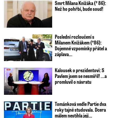
Smrt Milana Knížáka († 86):
Než ho pohřbí, bude soud!
Poslední rozloučení s
Milanem Knížákem (†86):
Dojemné vzpomínky přátel a
záplava…
Kalousek o prezidentovi: S
Pavlem jsem se nesmířil! ...a
promluvil o návratu
Tománková vedle Partie dva
roky tajně studovala. Dcera
málem nestihla její…