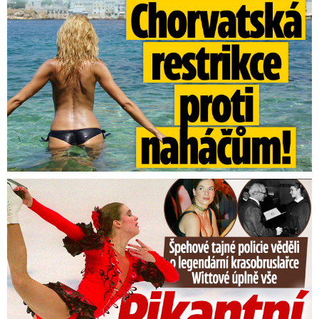
Tajná policie špehovala krasobruslařku Wittovou: Pikantní ...