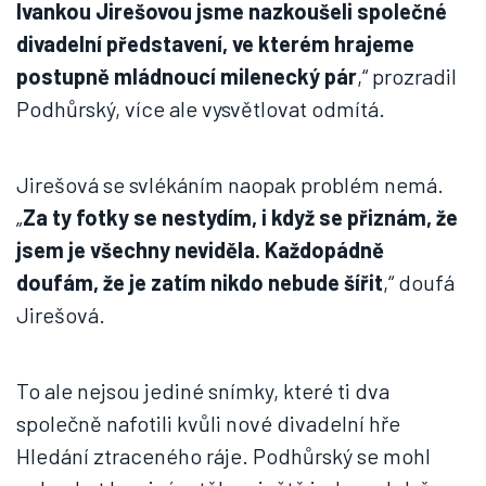
Ivankou Jirešovou jsme nazkoušeli společné
divadelní představení, ve kterém hrajeme
postupně mládnoucí milenecký pár
,“ prozradil
Podhůrský, více ale vysvětlovat odmítá.
Jirešová se svlékáním naopak problém nemá.
„
Za ty fotky se nestydím, i když se přiznám, že
jsem je všechny neviděla. Každopádně
doufám, že je zatím nikdo nebude šířit
,“ doufá
Jirešová.
To ale nejsou jediné snímky, které ti dva
společně nafotili kvůli nové divadelní hře
Hledání ztraceného ráje. Podhůrský se mohl