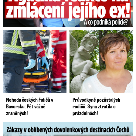
Nehoda českých řidičů v
Průvodkyně pozůstalých
Bavorsku: Pět vážně
rodičů: Syna ztratila o
zraněných!
prázdninách!
Zákazy v dovolenkových rájích: Restrikce proti naháčům!