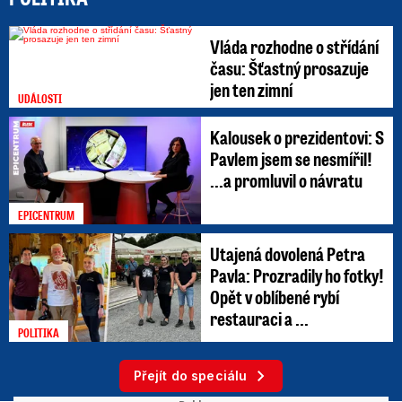
Vláda rozhodne o střídání
času: Šťastný prosazuje
jen ten zimní
UDÁLOSTI
Kalousek o prezidentovi: S
Pavlem jsem se nesmířil!
...a promluvil o návratu
EPICENTRUM
Utajená dovolená Petra
Pavla: Prozradily ho fotky!
Opět v oblíbené rybí
restauraci a ...
POLITIKA
Přejít do speciálu