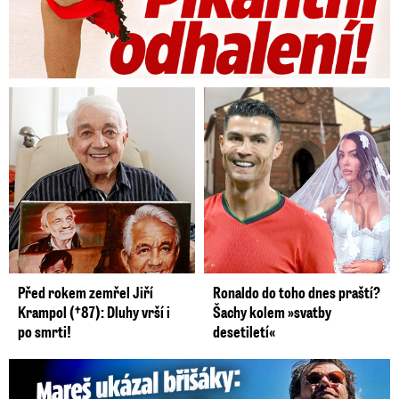
Před rokem zemřel Jiří
Ronaldo do toho dnes praští?
Krampol (†87): Dluhy vrší i
Šachy kolem »svatby
po smrti!
desetiletí«
Mareš v dokonalé formě ukázal břišáky: Padesátka není znát