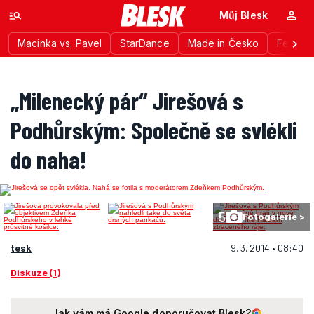
Můj Blesk
Macinka vs. Pavel
StarDance
Made in Česko
Festiva
„Milenecký pár“ Jirešová s
Podhůrským: Společně se svlékli
do naha!
5
Fotogalerie >
tesk
9. 3. 2014 • 08:40
Diskuze (1)
Jak vám má Google doporučovat Blesk?