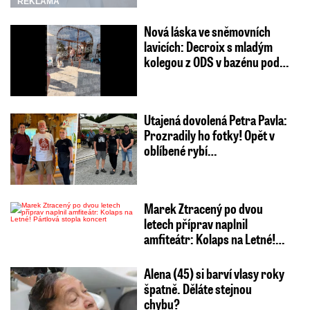
REKLAMA
Nová láska ve sněmovních
lavicích: Decroix s mladým
kolegou z ODS v bazénu pod…
Utajená dovolená Petra Pavla:
Prozradily ho fotky! Opět v
oblíbené rybí…
Marek Ztracený po dvou
letech příprav naplnil
amfiteátr: Kolaps na Letné!…
Alena (45) si barví vlasy roky
špatně. Děláte stejnou
chybu?