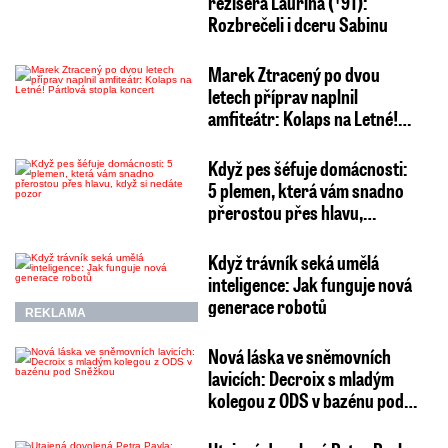
režiséra Laurina (†91):
Rozbrečeli i dceru Sabinu
Marek Ztracený po dvou
letech příprav naplnil
amfiteátr: Kolaps na Letné!…
Když pes šéfuje domácnosti:
5 plemen, která vám snadno
přerostou přes hlavu,…
Když trávník seká umělá
inteligence: Jak funguje nová
generace robotů
REKLAMA
Nová láska ve sněmovních
lavicích: Decroix s mladým
kolegou z ODS v bazénu pod…