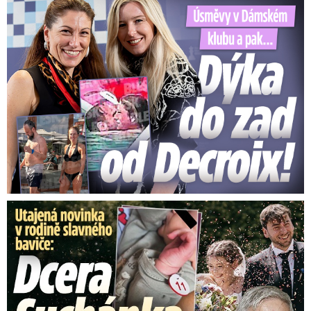
Úsměvy v Dámském klubu a pak… Dýka do zad od Decroix!
Utajená novinka v rodině baviče: Dcera Suchánka porodila