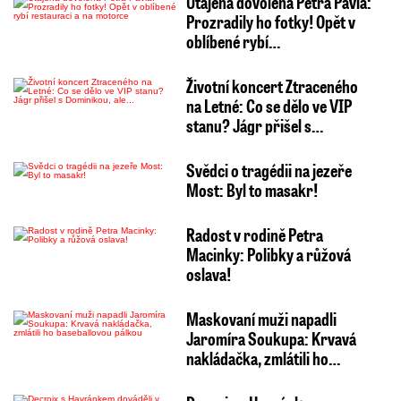
Utajená dovolená Petra Pavla:
Prozradily ho fotky! Opět v
oblíbené rybí…
Životní koncert Ztraceného
na Letné: Co se dělo ve VIP
stanu? Jágr přišel s…
Svědci o tragédii na jezeře
Most: Byl to masakr!
Radost v rodině Petra
Macinky: Polibky a růžová
oslava!
Maskovaní muži napadli
Jaromíra Soukupa: Krvavá
nakládačka, zmlátili ho…