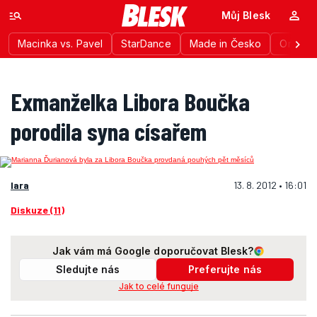
Můj Blesk
Macinka vs. Pavel
StarDance
Made in Česko
Ordinac
Exmanželka Libora Boučka
porodila syna císařem
lara
13. 8. 2012 • 16:01
Diskuze (11)
Jak vám má Google doporučovat Blesk?
Sledujte nás
Preferujte nás
Jak to celé funguje