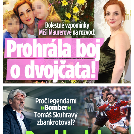
Bolestné vzpomínky Míši Maurerové: Prohrála boj o dvojčata!
Proč Skuhravý zbankrotoval? Prasklo, kde dluží miliony!