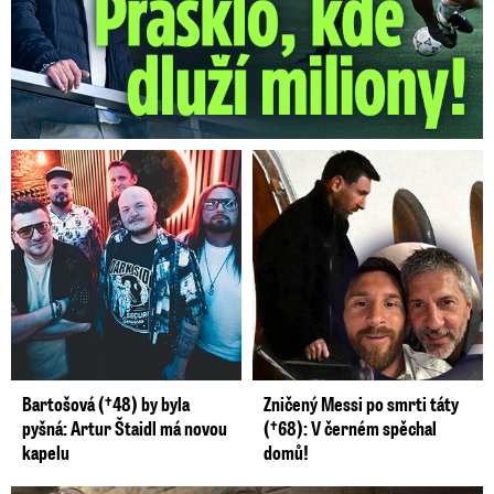
Bartošová (†48) by byla
Zničený Messi po smrti táty
pyšná: Artur Štaidl má novou
(†68): V černém spěchal
kapelu
domů!