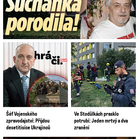
Šéf Vojenského
Ve Stodůlkách prasklo
zpravodajství: Přijdou
potrubí: Jeden mrtvý a dva
desetitisíce Ukrajinců
zranění