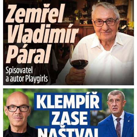
Zemřel Vladimír Páral (†94): Autor lechtivých Playgirls
Umělci tepou Klempíře: „Zcela nepřijatelné.“