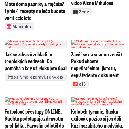
video Alena Mihulová
Máte doma papriky a rajčata?
Tyhle 4 recepty na lečo budete
Ženy
vařit celé léto
Maminka
Jak se zdravě zchladit v
Závěť se dá snadno zrušit.
tropických vedrech: Co
Pokud chcete
pomáhá a kdy už riskujete úpal
neprůstřelnou jistotu,
sepište tento dokument
https://mojezdravi.zeny.cz/
e15
Fotbalové přestupy ONLINE:
Koloběh tyranie: Ruská
Kuchta podstupuje zdravotní
exilová opozice si jen dělí
prohlídku, Haraslín odletěl do
kůži nezabitého medvěda,