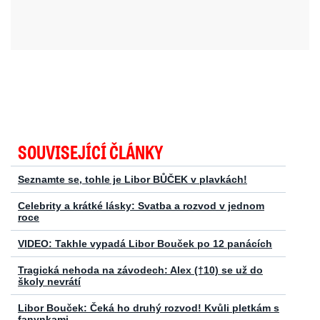
SOUVISEJÍCÍ ČLÁNKY
Seznamte se, tohle je Libor BŮČEK v plavkách!
Celebrity a krátké lásky: Svatba a rozvod v jednom
roce
VIDEO: Takhle vypadá Libor Bouček po 12 panácích
Tragická nehoda na závodech: Alex (†10) se už do
školy nevrátí
Libor Bouček: Čeká ho druhý rozvod! Kvůli pletkám s
fanynkami