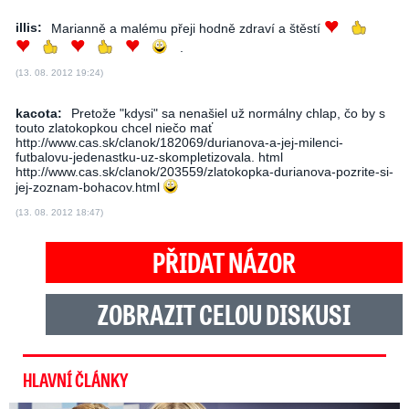
illis:
Marianně a malému přeji hodně zdraví a štěstí
.
(13. 08. 2012 19:24)
kacota:
Pretože "kdysi" sa nenašiel už normálny chlap, čo by s
touto zlatokopkou chcel niečo mať
http://www.cas.sk/clanok/182069/durianova-a-jej-milenci-
futbalovu-jedenastku-uz-skompletizovala. html
http://www.cas.sk/clanok/203559/zlatokopka-durianova-pozrite-si-
jej-zoznam-bohacov.html
(13. 08. 2012 18:47)
PŘIDAT NÁZOR
ZOBRAZIT CELOU DISKUSI
HLAVNÍ ČLÁNKY