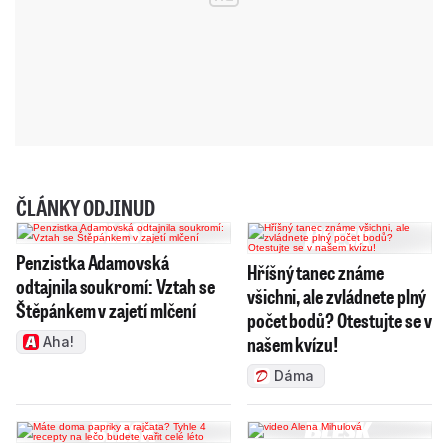
ČLÁNKY ODJINUD
Penzistka Adamovská
Hříšný tanec známe
odtajnila soukromí: Vztah se
všichni, ale zvládnete plný
Štěpánkem v zajetí mlčení
počet bodů? Otestujte se v
našem kvízu!
Aha!
Dáma