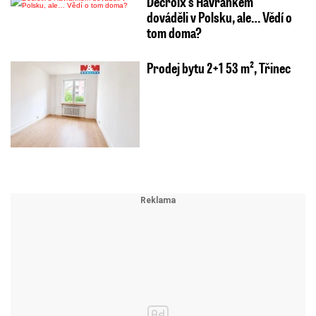
Decroix s Havránkem
dováděli v Polsku, ale… Vědí o
tom doma?
Prodej bytu 2+1 53 m², Třinec