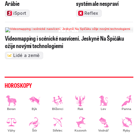
Arábie
systém ale nespraví
iSport
Reflex
Videomapping i scénické nasvícení. Jeskyně Na Špičáku
ožije novými technologiemi
Lidé a země
HOROSKOPY
Beran
Býk
Blíženci
Rak
Lev
Panna
Váhy
Štír
Střelec
Kozoroh
Vodnář
Ryby