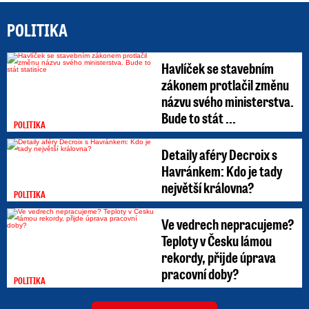
POLITIKA
Havlíček se stavebním
zákonem protlačil změnu
názvu svého ministerstva.
Bude to stát ...
POLITIKA
Detaily aféry Decroix s
Havránkem: Kdo je tady
největší královna?
POLITIKA
Ve vedrech nepracujeme?
Teploty v Česku lámou
rekordy, přijde úprava
pracovní doby?
POLITIKA