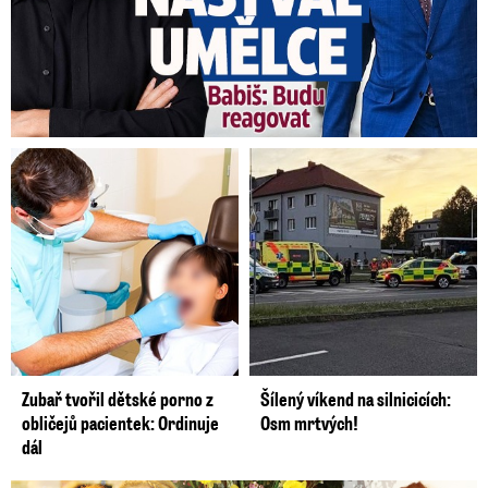
Zubař tvořil dětské porno z
Šílený víkend na silnicicích:
obličejů pacientek: Ordinuje
Osm mrtvých!
dál