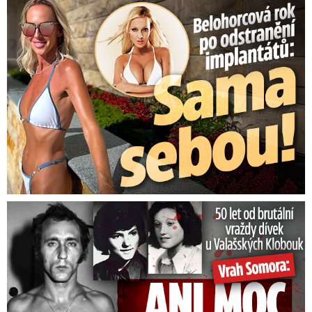
Belohorcová rok po odstranění implantátů: Konečně sama sebou
50 let od běsnění Somory: Těla dívek vrah ukryl na skládce