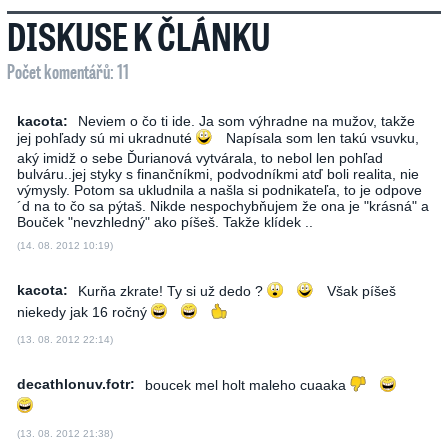
DISKUSE K ČLÁNKU
Počet komentářů: 11
kacota:
Neviem o čo ti ide. Ja som výhradne na mužov, takže
jej pohľady sú mi ukradnuté
Napísala som len takú vsuvku,
aký imidž o sebe Ďurianová vytvárala, to nebol len pohľad
bulváru..jej styky s finančníkmi, podvodníkmi atď boli realita, nie
výmysly. Potom sa ukludnila a našla si podnikateľa, to je odpove
´d na to čo sa pýtaš. Nikde nespochybňujem že ona je "krásná" a
Bouček "nevzhledný" ako píšeš. Takže klídek ..
(14. 08. 2012 10:19)
kacota:
Kurňa zkrate! Ty si už dedo ?
Však píšeš
niekedy jak 16 ročný
(13. 08. 2012 22:14)
decathlonuv.fotr:
boucek mel holt maleho cuaaka
(13. 08. 2012 21:38)