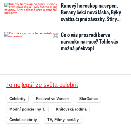
Runový horoskop na srpen:
Berany čeká nová láska, Býky
svatba či jiné závazky, Štíry…
Co o vás prozradí barva
náramku na ruce? Tohle vás
možná překvapí
To nejlepší ze světa celebrit
Celebrity
Festival ve Varech
StarDance
Módní policie Iny T.
Královská rodina
České celebrity
TV, Filmy, seriály