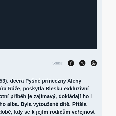
Sdílej:
53), dcera Pyšné princezny Aleny
íra Ráže, poskytla Blesku exkluzivní
otní příběh je zajímavý, dokládají ho i
o alba. Byla vytoužené dítě. Přišla
době, kdy se k jejím rodičům veřejnost