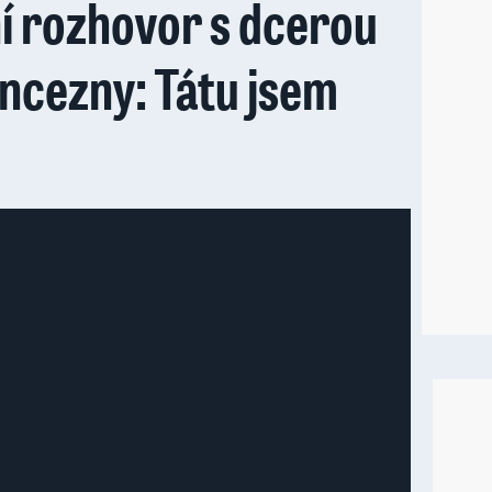
í rozhovor s dcerou
ncezny: Tátu jsem