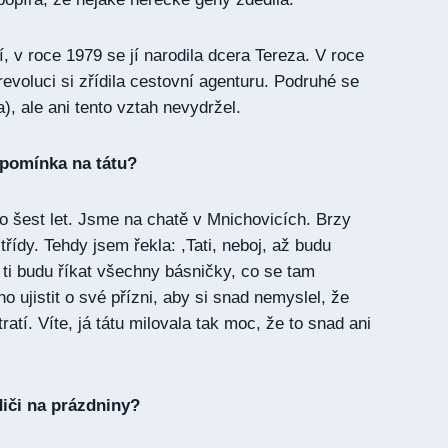
, v roce 1979 se jí narodila dcera Tereza. V roce
evoluci si zřídila cestovní agenturu. Podruhé se
), ale ani tento vztah nevydržel.
zpomínka na tátu?
lo šest let. Jsme na chatě v Mnichovicích. Brzy
třídy. Tehdy jsem řekla: ,Tati, neboj, až budu
k ti budu říkat všechny básničky, co se tam
o ujistit o své přízni, aby si snad nemyslel, že
ratí. Víte, já tátu milovala tak moc, že to snad ani
diči na prázdniny?