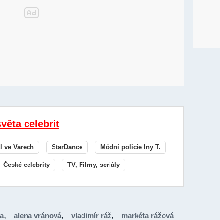
světa celebrit
al ve Varech
StarDance
Módní policie Iny T.
České celebrity
TV, Filmy, seriály
,
,
,
na
alena vránová
vladimír ráž
markéta rážová