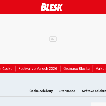
n Česko
Festival ve Varech 2026
Ordinace Blesku
Válka 
České celebrity
StarDance
Světové celebri