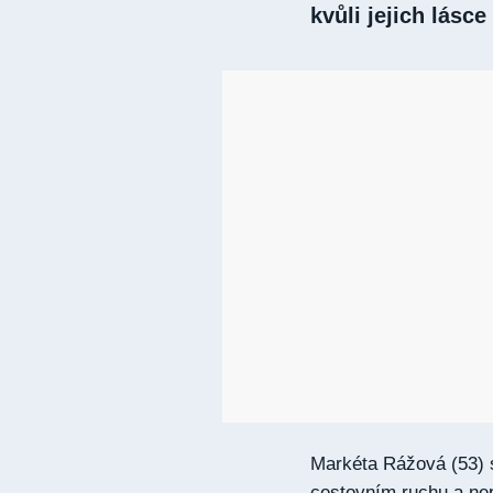
kvůli jejich lásce
Markéta Rážová (53) s
cestovním ruchu a nep