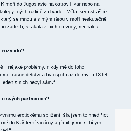
 K moři do Jugoslávie na ostrov Hvar nebo na
kolegy mých rodičů z divadel. Měla jsem strašně
 který se mnou a s mým tátou v moři neskutečně
 po zádech, skákala z nich do vody, nechali si
í rozvodu?
ešili nějaké problémy, nikdy mě do toho
li mi krásné dětství a byli spolu až do mých 18 let.
 jeden z nich nebyl sám.“
ou o svých partnerech?
vnímu erotickému sblížení, šla jsem to hned říct
 mě do Klášterní vinárny a připili jsme si bílým
rád.“