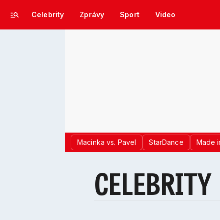
Celebrity
Zprávy
Sport
Video
Macinka vs. Pavel
StarDance
Made i
CELEBRITY