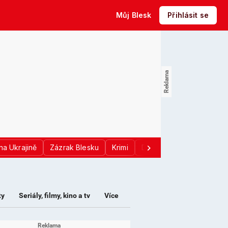
Můj Blesk
Přihlásit se
na Ukrajině
Zázrak Blesku
Krimi
Donald Trump
Sport
ty
Seriály, filmy, kino a tv
Více