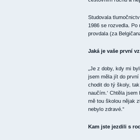
Studovala tlumočnictví
1986 se rozvedla. Po r
provdala (za Belgičana
Jaká je vaše první v
„Je z doby, kdy mi by
jsem měla jít do první 
chodit do tý školy, ta
naučím.‘ Chtěla jsem h
mě tou školou nějak zt
nebylo zdravé.“
Kam jste jezdili s ro