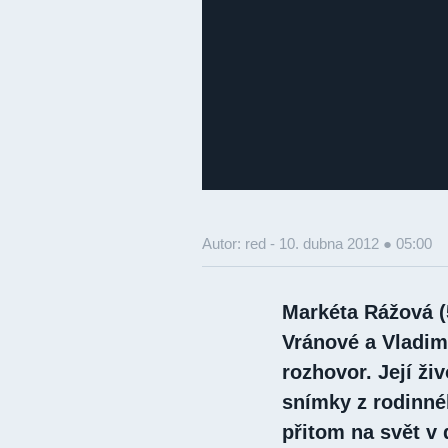
Autor: red -
10. dubna 2012 ● 05:00
Markéta Rážová (
Vránové a Vladim
rozhovor. Její živ
snímky z rodinnéh
přitom na svět v 