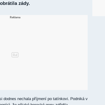
 obrátila zády.
i dodnes nechala příjmení po tatínkovi. Podniká v
opírá, že nějaké herecké geny zdědila.