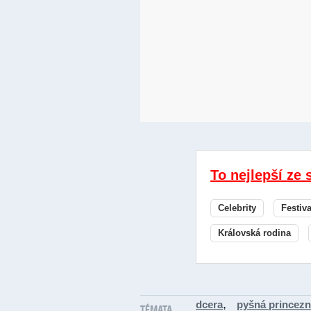
To nejlepší ze 
Celebrity
Festiv
Královská rodina
,
dcera
pyšná princez
TÉMATA