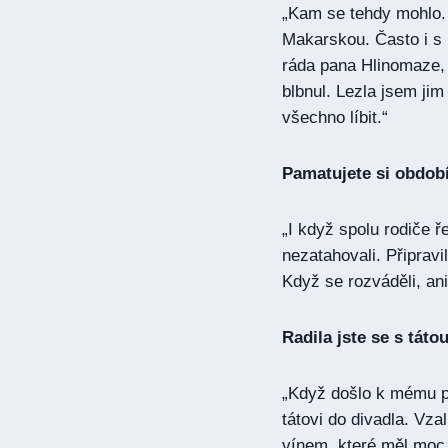
„Kam se tehdy mohlo.
Makarskou. Často i s 
ráda pana Hlinomaze,
blbnul. Lezla jsem jim
všechno líbit.“
Pamatujete si obdob
„I když spolu rodiče ř
nezatahovali. Připravi
Když se rozváděli, ani
Radila jste se s tát
„Když došlo k mému pr
tátovi do divadla. Vzal
vínem, které měl moc 