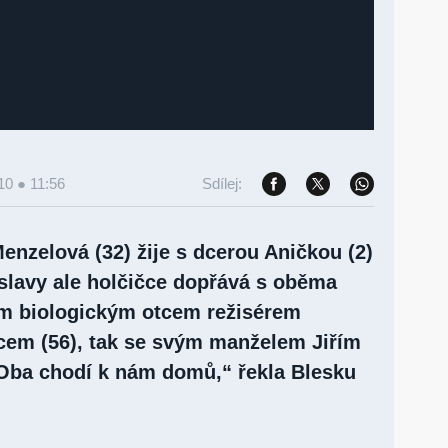
10 ● 11:56
Sdílej:
enzelová (32) žije s dcerou Aničkou (2)
slavy ale holčičce dopřává s oběma
jím biologickým otcem režisérem
em (56), tak se svým manželem Jiřím
Oba chodí k nám domů,“ řekla Blesku