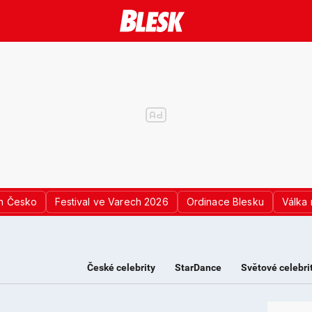
n Česko
Festival ve Varech 2026
Ordinace Blesku
Válka 
České celebrity
StarDance
Světové celebri