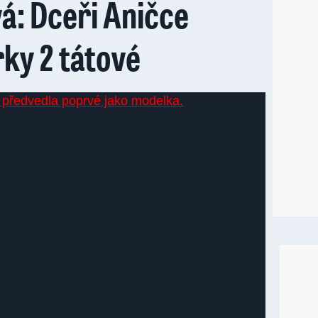
á: Dceři Aničce
rky 2 tátové