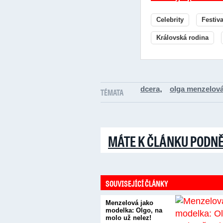
Celebrity
Festiv
Královská rodina
,
dcera
olga menzelov
TÉMATA
MÁTE K ČLÁNKU PODN
SOUVISEJÍCÍ ČLÁNKY
Menzelová jako
modelka: Olgo, na
molo už nelez!