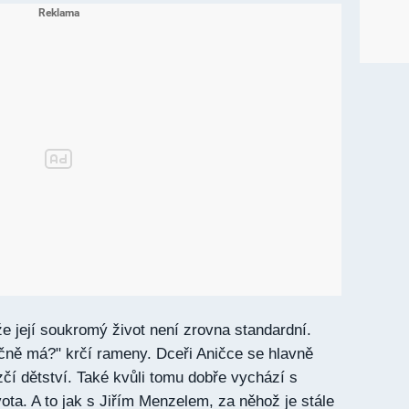
e její soukromý život není zrovna standardní.
čně má?" krčí rameny. Dceři Aničce se hlavně
zčí dětství. Také kvůli tomu dobře vychází s
ta. A to jak s Jiřím Menzelem, za něhož je stále