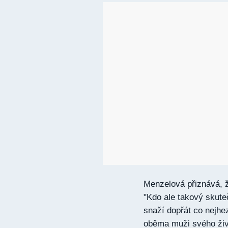
Menzelová přiznává, ž
"Kdo ale takový skute
snaží dopřát co nejhe
oběma muži svého živo