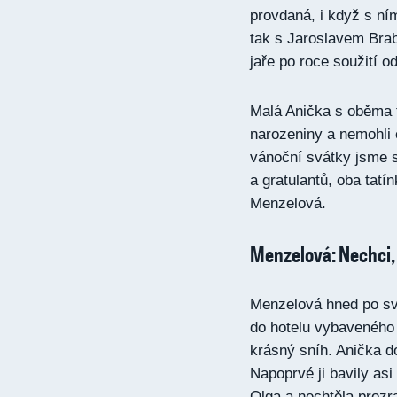
provdaná, i když s ní
tak s Jaroslavem Brab
jaře po roce soužití o
Malá Anička s oběma t
narozeniny a nemohli 
vánoční svátky jsme s
a gratulantů, oba tatí
Menzelová.
Menzelová: Nechci,
Menzelová hned po sv
do hotelu vybaveného 
krásný sníh. Anička do
Napoprvé ji bavily asi 
Olga a nechtěla prozra