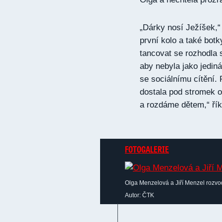
„Dárky nosí Ježíšek,“
první kolo a také bot
tancovat se rozhodla 
aby nebyla jako jedin
se sociálnímu cítění. 
dostala pod stromek 
a rozdáme dětem,“ ří
FOTOGALERIE
Olga Menzelová a Jiří Menzel rozvod
Autor: ČTK