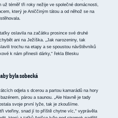
m už téměř tři roky nežije ve společné domácnosti,
cem, který je Aniččiným tátou a od něhož se na
dstěhovala.
aťky oslavila na začátku prosince své druhé
chybět ani na Ježíška. „Jak narozeniny, tak
lavili trochu na etapy a se spoustou návštěvníků
nkové k nám přinesli dárky,“ řekla Blesku
 aby byla sobecká
átcích odjela s dcerou a partou kamarádů na hory
bazénem, párou a saunou. „Ale hlavně je tady
stala svoje první lyže, tak je zkoušíme.
tři vteřiny, snad jí to příště chytne víc,“ vyprávěla
dit, který z taťků Aničce lyže pod stromek nadělil.