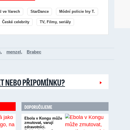
al ve Varech
StarDance
Módní policie Iny T.
České celebrity
TV, Filmy, seriály
,
,
á
menzel
Brabec
ĚT NEBO PŘIPOMÍNKU?
DOPORUČUJEME
Ebola v Kongu může
zmutovat, varují
zdravotníci.