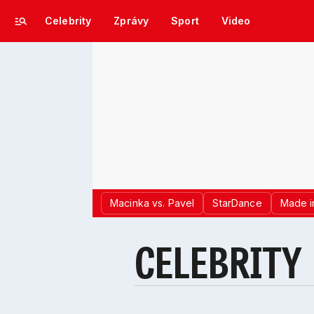
Celebrity
Zprávy
Sport
Video
Macinka vs. Pavel
StarDance
Made i
CELEBRITY