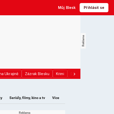
Můj Blesk
Přihlásit se
na Ukrajině
Zázrak Blesku
Krimi
Donald Trump
Sport
ty
Seriály, filmy, kino a tv
Více