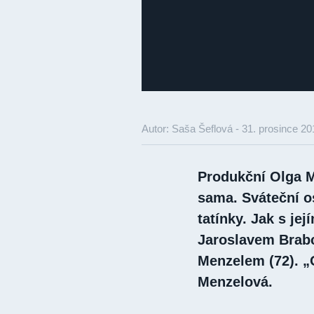
Autor: Saša Šeflová -
31. prosince 20
Produkční Olga M
sama. Sváteční o
tatínky. Jak s je
Jaroslavem Brabc
Menzelem (72). „
Menzelová.