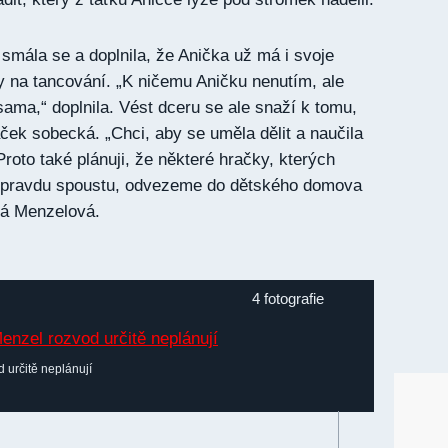
 smála se a doplnila, že Anička už má i svoje
ky na tancování. „K ničemu Aničku nenutím, ale
sama,“ doplnila. Vést dceru se ale snaží k tomu,
áček sobecká. „Chci, aby se uměla dělit a naučila
Proto také plánuji, že některé hračky, kterých
opravdu spoustu, odvezeme do dětského domova
ká Menzelová.
4 fotografie
 určitě neplánují