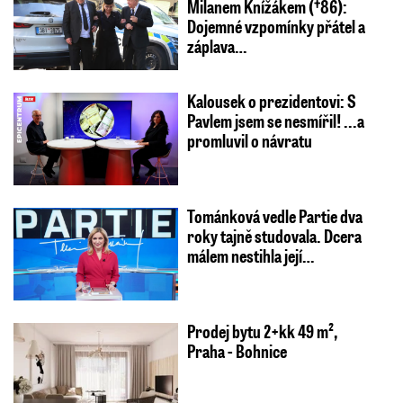
Milanem Knížákem (†86):
Dojemné vzpomínky přátel a
záplava…
Kalousek o prezidentovi: S
Pavlem jsem se nesmířil! ...a
promluvil o návratu
Tománková vedle Partie dva
roky tajně studovala. Dcera
málem nestihla její…
Prodej bytu 2+kk 49 m²,
Praha - Bohnice