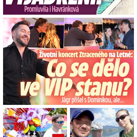
Koncert Ztraceného na Letné: Jágr přišel s Dominikou, ale...