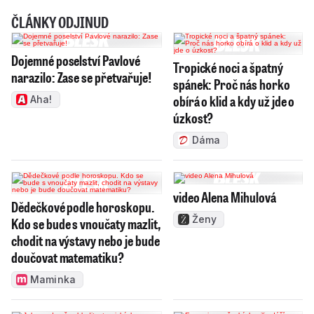
ČLÁNKY ODJINUD
Dojemné poselství Pavlové
Tropické noci a špatný
narazilo: Zase se přetvařuje!
spánek: Proč nás horko
obírá o klid a kdy už jde o
Aha!
úzkost?
Dáma
video Alena Mihulová
Dědečkové podle horoskopu.
Ženy
Kdo se bude s vnoučaty mazlit,
chodit na výstavy nebo je bude
doučovat matematiku?
Maminka