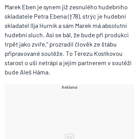
Marek Eben je synem již zesnulého hudebního
skladatele Petra Ebena (†78), strýc je hudební
skladatel Ilja Hurník a sám Marek má absolutní
hudební sluch. Asi se bál, že bude při produkci
trpět jako zvíře,“ prozradil člověk ze štábu
připravované soutěže. To Terezu Kostkovou
starost o uši netrápí a jejím partnerem v soutěži
bude Aleš Háma.