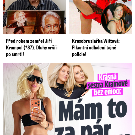
Před rokem zemřel Jiří
Krasobruslařka Wittová:
Krampol (†87): Dluhy vrší i
Pikantní odhalení tajné
po smrti!
policie!
Krásná sestra Krainové bez emocí: Mám to za pár…