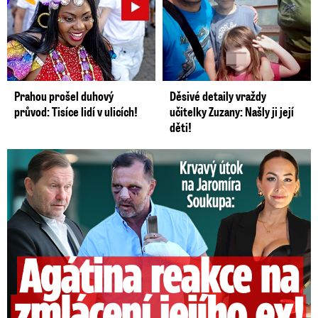
Prahou prošel duhový
Děsivé detaily vraždy
průvod: Tisíce lidí v ulicích!
učitelky Zuzany: Našly ji její
děti!
Útok na Jaromíra Soukupa: Reakce Agáty na zmlácení jejího ex