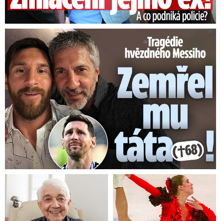
Tragédie hvězdného Messiho: Zemřel mu táta (†68)!