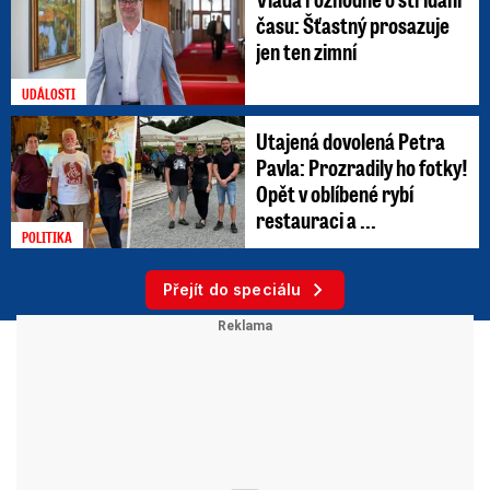
času: Šťastný prosazuje
jen ten zimní
UDÁLOSTI
Utajená dovolená Petra
Pavla: Prozradily ho fotky!
Opět v oblíbené rybí
restauraci a ...
POLITIKA
Přejít do speciálu