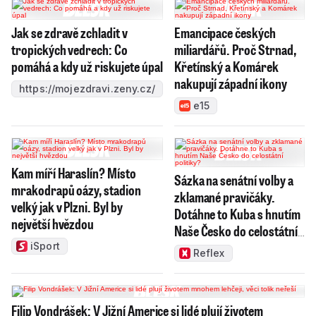
Jak se zdravě zchladit v
Emancipace českých
tropických vedrech: Co
miliardářů. Proč Strnad,
pomáhá a kdy už riskujete úpal
Křetínský a Komárek
nakupují západní ikony
https://mojezdravi.zeny.cz/
e15
Kam míří Haraslín? Místo
Sázka na senátní volby a
mrakodrapů oázy, stadion
zklamané pravičáky.
velký jak v Plzni. Byl by
Dotáhne to Kuba s hnutím
největší hvězdou
Naše Česko do celostátní
politiky?
iSport
Reflex
Filip Vondrášek: V Jižní Americe si lidé plují životem