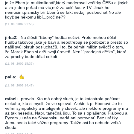
je,že Eben je multimilionář,který moderoval večírky ČESu a jiných
a za jeden pořad má víc,než za celé šou v TV. Jinak ho
nemusím,písničky bří.Ebenů se fakt nedají poslouchat.No ale
když se někomu líbí...proč ne??
(11. 08. 2009 21:53)
jirka2:
Na štěstí "Ebeny" hudba neživí. Proto mohou dělat
hudbu takovou jaká je baví a nepotřebují se podbízet a přesto so
našli svůj okruh posluchačů. I to, že odmítl milión svědčí o tom,
že Marek Eben si drží svoji úroveň. Není "prodejná dě*ka", která
za prachy bude dělat cokoli.
(11. 08. 2009 15:37)
paila:
(11. 08. 2009 14:47)
rafael:
pravda. Kto má dobrý sluch, je to katastrofa počúvať
niekoho, kto si myslí, že vie spievať. A ešte k p. Ebenovi. Je to
veľmi sympatický a inteligentný človek, ale niektoré programy mu
až tak nesedia. Napr. tanečná šou. To sa s oplašenou Fialovou a
Pycom ,u nás na Slovensku, nedá ani porovnať. Bez urážky.
Jemu sedia také vážne programy. Takže asi ho nebude veľká
škoda.