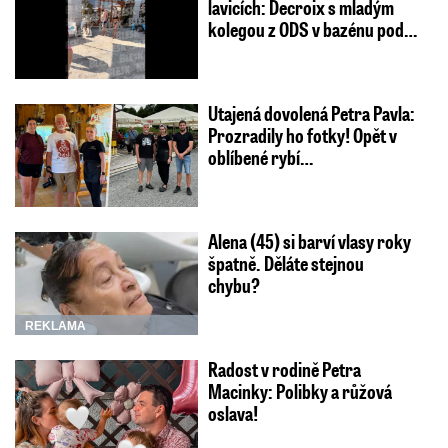
lavicích: Decroix s mladým
kolegou z ODS v bazénu pod…
Utajená dovolená Petra Pavla:
Prozradily ho fotky! Opět v
oblíbené rybí…
Alena (45) si barví vlasy roky
špatně. Děláte stejnou
chybu?
REKLAMA
Radost v rodině Petra
Macinky: Polibky a růžová
oslava!