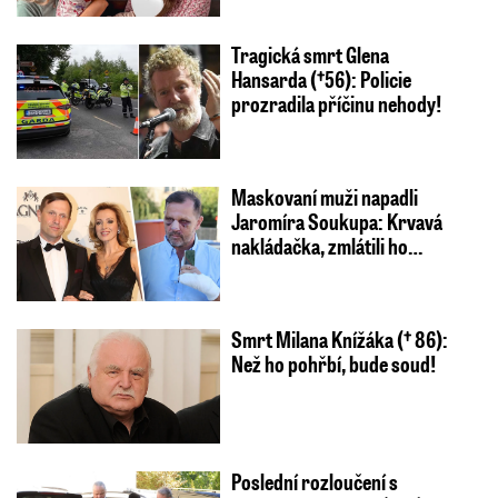
Tragická smrt Glena
Hansarda (†56): Policie
prozradila příčinu nehody!
Maskovaní muži napadli
Jaromíra Soukupa: Krvavá
nakládačka, zmlátili ho…
Smrt Milana Knížáka († 86):
Než ho pohřbí, bude soud!
Poslední rozloučení s