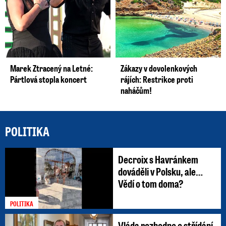
Marek Ztracený na Letné:
Zákazy v dovolenkových
Pártlová stopla koncert
rájích: Restrikce proti
naháčům!
POLITIKA
Decroix s Havránkem
dováděli v Polsku, ale…
Vědí o tom doma?
POLITIKA
Vláda rozhodne o střídání