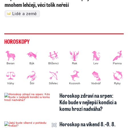
mnohem lehčeji, věci tolik neřeší
Lidé a země
HOROSKOPY
Beran
Býk
Blíženci
Rak
Lev
Panna
Váhy
Štír
Střelec
Kozoroh
Vodnář
Ryby
Horoskop zdraví na srpen:
Kdo bude v nejlepší kondici a
komu hrozí nadváha?
Horoskop na víkend 8.–9. 8.