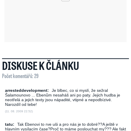
DISKUSE K ČLÁNKU
Počet komentářů: 29
arresteddevelopment:
Je blbec, co si myslí, že sežral
Šalamounovo ... Ebenům nesaháš ani po paty. Jejich hudba je
neotřelá a jejich texty jsou nápadité, vtipné a nepodbízivé.
Narozdíl od tebe!
(11. 08. 2009 22:52)
tatu:
Tak Ebenovi to rve uši a pro nás je to dobré??A ještě v
hlavním vysílacím čase?Proč to máme poslouchat my??? Ale fakt