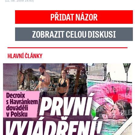
(11. 08. 2009 14:45)
PŘIDAT NÁZOR
ZOBRAZIT CELOU DISKUSI
HLAVNÍ ČLÁNKY
Exministryně s Havránkem dováděli v Polsku: První slova!