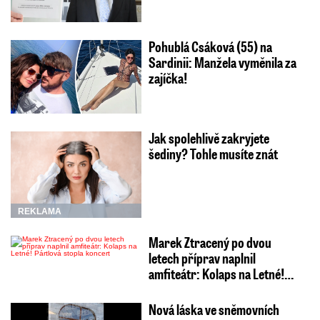
Pohublá Csáková (55) na
Sardinii: Manžela vyměnila za
zajíčka!
Jak spolehlivě zakryjete
šediny? Tohle musíte znát
REKLAMA
Marek Ztracený po dvou
letech příprav naplnil
amfiteátr: Kolaps na Letné!…
Nová láska ve sněmovních