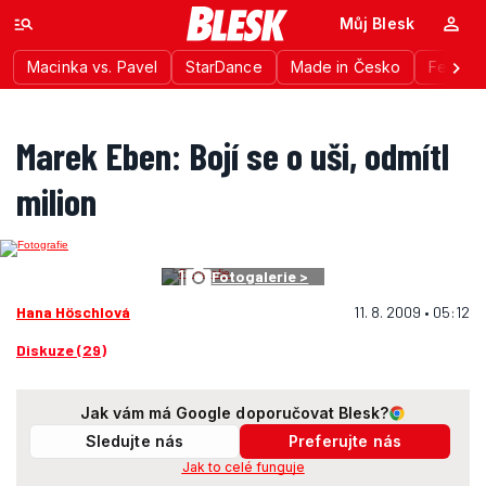
Můj Blesk
Macinka vs. Pavel
StarDance
Made in Česko
Festiva
Marek Eben: Bojí se o uši, odmítl
milion
1
Fotogalerie >
Hana Höschlová
11. 8. 2009 • 05:12
Diskuze (29)
Jak vám má Google doporučovat Blesk?
Sledujte nás
Preferujte nás
Jak to celé funguje