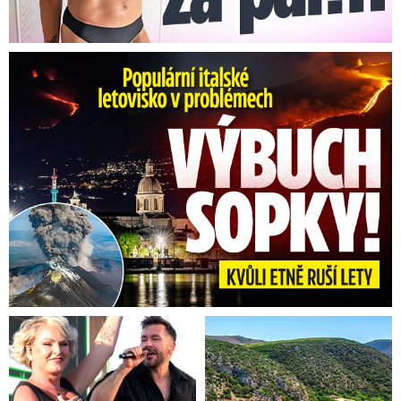
Erupce sicilské sopky Etny: Ruší desítky letů