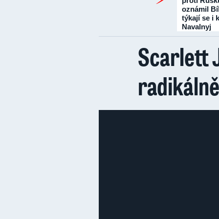
proti Rusk
oznámil Bí
týkají se i
Navalnyj
Scarlett 
radikálně