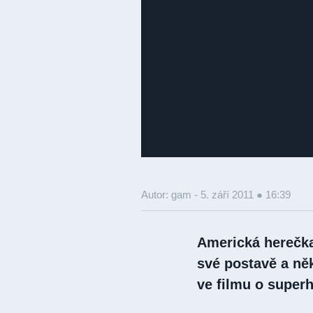
Autor: gam -
5. září 2011 ● 16:39
Americká herečka
své postavě a něk
ve filmu o super