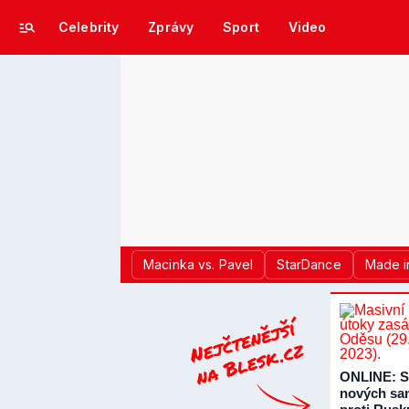
Celebrity
Zprávy
Sport
Video
Macinka vs. Pavel
StarDance
Made i
ONLINE: S
nových sa