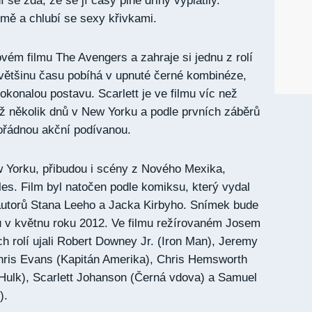
e zdá, že se jí časy plné dřiny vyplatily.
rmě a chlubí se sexy křivkami.
ovém filmu The Avengers a zahraje si jednu z rolí
 většinu času pobíhá v upnuté černé kombinéze,
dokonalou postavu. Scarlett je ve filmu víc než
už několik dnů v New Yorku a podle prvních záběrů
ořádnou akční podívanou.
 Yorku, přibudou i scény z Nového Mexika,
es. Film byl natočen podle komiksu, který vydal
autorů Stana Leeho a Jacka Kirbyho. Snímek bude
u v květnu roku 2012. Ve filmu režírovaném Josem
rolí ujali Robert Downey Jr. (Iron Man), Jeremy
ris Evans (Kapitán Amerika), Chris Hemsworth
(Hulk), Scarlett Johanson (Černá vdova) a Samuel
).