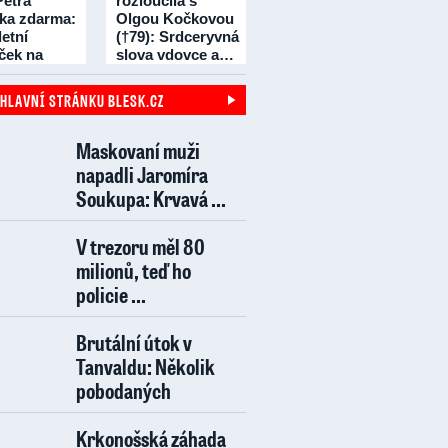
Petra
rozloučila s
čka zdarma:
Olgou Kočkovou
etní
(†79): Srdceryvná
íček na
slova vdovce a…
dní!
 HLAVNÍ STRÁNKU BLESK.CZ
Maskovaní muži
napadli Jaromíra
Soukupa: Krvavá ...
V trezoru měl 80
milionů, teď ho
policie ...
Brutální útok v
Tanvaldu: Několik
pobodaných
Krkonošská záhada