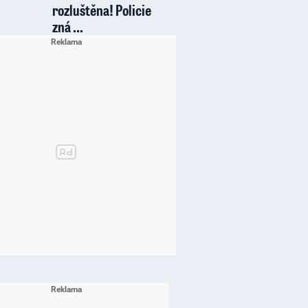
rozluštěna! Policie
zná ...