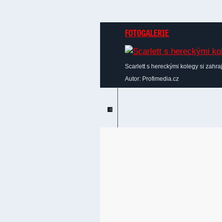
FOTOGALERIE
Scarlett s hereckými kolegy si zahra
Autor: Profimedia.cz