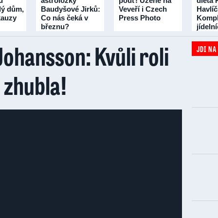
u
astroložky
pouť! Uzené na
dieta 
lý dům,
Baudyšové Jirků:
Veveří i Czech
Havlí
 kauzy
Co nás čeká v
Press Photo
Kompl
březnu?
jídeln
třicet 
Johansson: Kvůli roli
JDI NA
 zhubla!