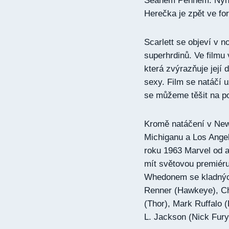
Seanem Pennem. Nyní s
Herečka je zpět ve fo
Scarlett se objeví v n
superhrdinů. Ve filmu
která zvýrazňuje její 
sexy. Film se natáčí 
se můžeme těšit na p
Kromě natáčení v New
Michiganu a Los Angel
roku 1963 Marvel od 
mít světovou premiér
Whedonem se kladných 
Renner (Hawkeye), Ch
(Thor), Mark Ruffalo 
L. Jackson (Nick Fury