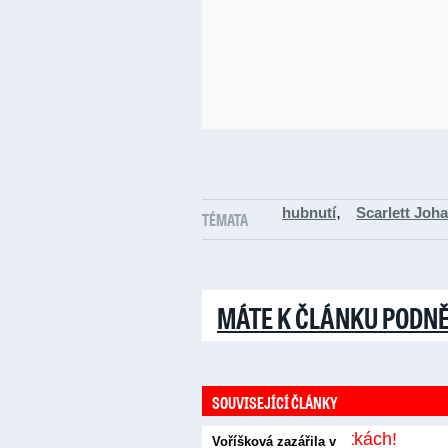
,
hubnutí
Scarlett Joh
TÉMATA
MÁTE K ČLÁNKU PODN
SOUVISEJÍCÍ ČLÁNKY
Voříšková zazářila v