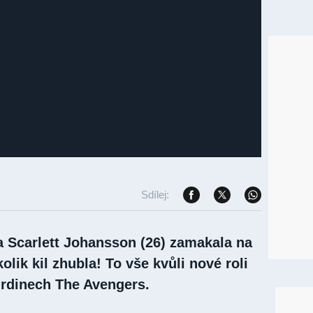
Sdílej:
 Scarlett Johansson (26) zamakala na
olik kil zhubla! To vše kvůli nové roli
hrdinech The Avengers.