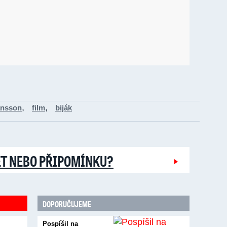
,
,
ansson
film
biják
ĚT NEBO PŘIPOMÍNKU?
DOPORUČUJEME
Pospíšil na