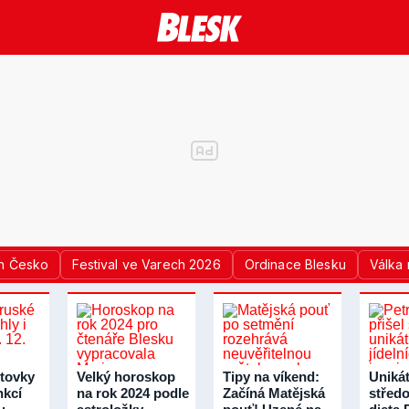
n Česko
Festival ve Varech 2026
Ordinace Blesku
Válka 
tovky
Velký horoskop
Tipy na víkend:
Unikát
nkcí
na rok 2024 podle
Začíná Matějská
střed