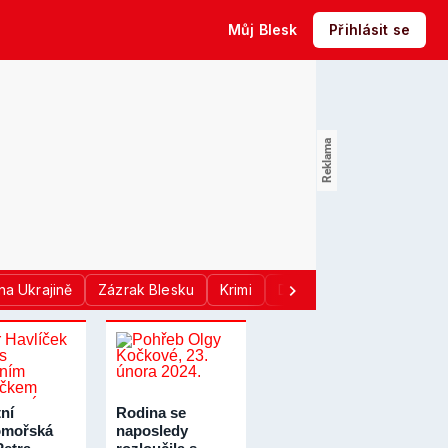
Můj Blesk
Přihlásit se
na Ukrajině
Zázrak Blesku
Krimi
Donald Trump
Sport
ní
Rodina se
omořská
naposledy