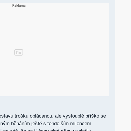
stavu trošku oplácanou, ale vystouplé bříško se
elným běháním ještě s tehdejším milencem