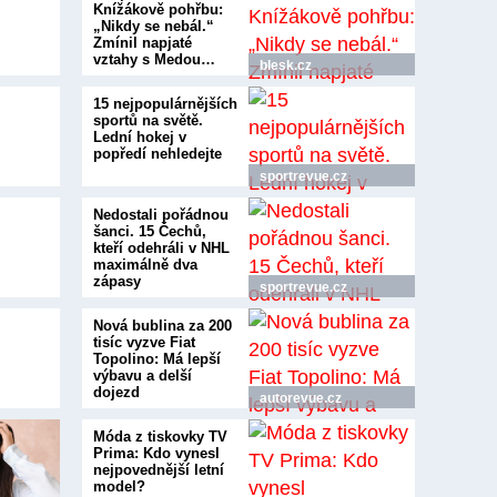
Knížákově pohřbu:
„Nikdy se nebál.“
Zmínil napjaté
vztahy s Medou…
blesk.cz
15 nejpopulárnějších
sportů na světě.
Lední hokej v
popředí nehledejte
sportrevue.cz
Nedostali pořádnou
šanci. 15 Čechů,
kteří odehráli v NHL
maximálně dva
zápasy
sportrevue.cz
Nová bublina za 200
tisíc vyzve Fiat
Topolino: Má lepší
výbavu a delší
dojezd
autorevue.cz
Móda z tiskovky TV
Prima: Kdo vynesl
nejpovednější letní
model?