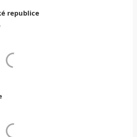
ké republice
e
e