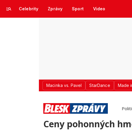
Celebrity
Zprávy
Sport
Video
Macinka vs. Pavel
StarDance
Made i
Polit
Ceny pohonných hmot