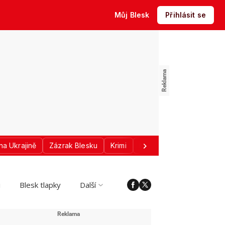
Můj Blesk
Přihlásit se
na Ukrajině
Zázrak Blesku
Krimi
Donald Trump
Sport
i
Blesk tlapky
Další