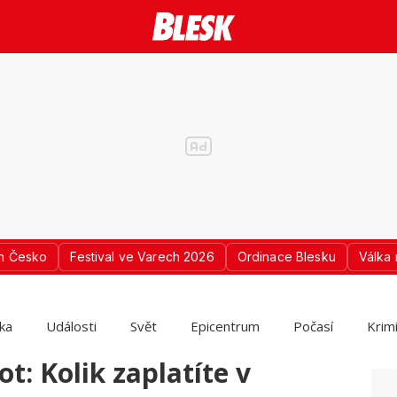
n Česko
Festival ve Varech 2026
Ordinace Blesku
Válka 
ika
Události
Svět
Epicentrum
Počasí
Krim
: Kolik zaplatíte v