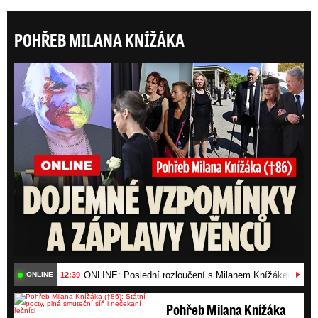
POHŘEB MILANA KNÍŽÁKA
ONLI
ONLINE: Poslední rozloučení s Milanem Knížákem (†86)
12:39
ONLINE
Pohřeb Milana Knížáka