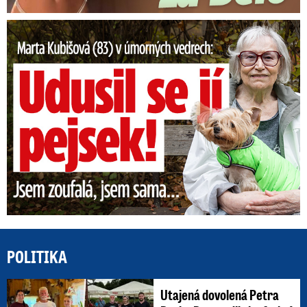
Marta Kubišová (83) v úmorných vedrech: Udusil se jí pejsek!
POLITIKA
Utajená dovolená Petra