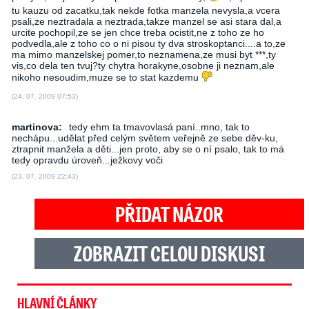
tu kauzu od zacatku,tak nekde fotka manzela nevysla,a vcera
psali,ze neztradala a neztrada,takze manzel se asi stara dal,a
urcite pochopil,ze se jen chce treba ocistit,ne z toho ze ho
podvedla,ale z toho co o ni pisou ty dva stroskoptanci....a to,ze
ma mimo manzelskej pomer,to neznamena,ze musi byt ***,ty
vis,co dela ten tvuj?ty chytra horakyne,osobne ji neznam,ale
nikoho nesoudim,muze se to stat kazdemu
(24. 07. 2009 07:53)
martinova:
tedy ehm ta tmavovlasá paní..mno, tak to
nechápu...udělat před celým světem veřejně ze sebe děv-ku,
ztrapnit manžela a děti...jen proto, aby se o ní psalo, tak to má
tedy opravdu úroveň...ježkovy voči
(23. 07. 2009 22:43)
PŘIDAT NÁZOR
ZOBRAZIT CELOU DISKUSI
HLAVNÍ ČLÁNKY