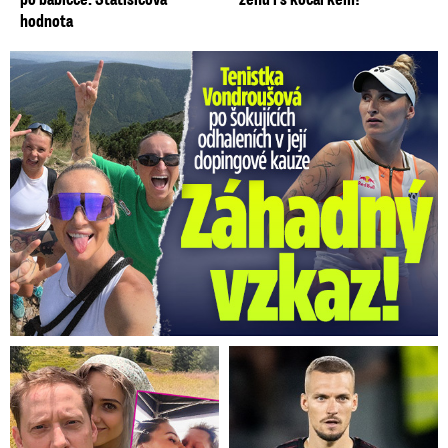
hodnota
Vondroušová po šokujících odhaleních v kauze: Záhadný vzkaz!