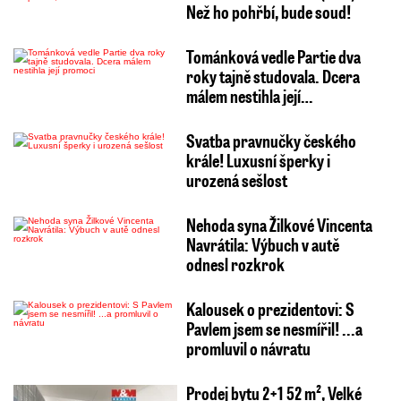
Než ho pohřbí, bude soud!
Tománková vedle Partie dva
roky tajně studovala. Dcera
málem nestihla její…
Svatba pravnučky českého
krále! Luxusní šperky i
urozená sešlost
Nehoda syna Žilkové Vincenta
Navrátila: Výbuch v autě
odnesl rozkrok
Kalousek o prezidentovi: S
Pavlem jsem se nesmířil! ...a
promluvil o návratu
Prodej bytu 2+1 52 m², Velké