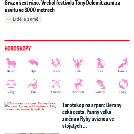
Sraz v šest ráno. Vrchol festivalu Tóny Dolomit zazní za
úsvitu ve 3000 metrech
Lidé a země
HOROSKOPY
Beran
Býk
Blíženci
Rak
Lev
Panna
Váhy
Štír
Střelec
Kozoroh
Vodnář
Ryby
Tarotskop na srpen: Berany
čeká cesta, Panny velká
změna a Ryby uvíznou ve
stojatých …