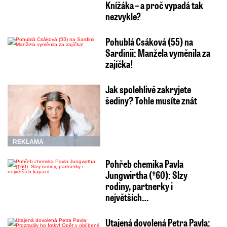
Knížáka – a proč vypadá tak
nezvykle?
Pohublá Csáková (55) na
Sardinii: Manžela vyměnila za
zajíčka!
Jak spolehlivě zakryjete
šediny? Tohle musíte znát
REKLAMA
Pohřeb chemika Pavla
Jungwirtha (†60): Slzy
rodiny, partnerky i
největších…
Utajená dovolená Petra Pavla: