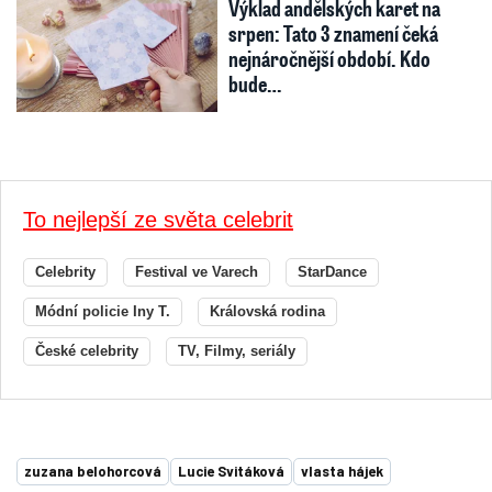
Výklad andělských karet na
srpen: Tato 3 znamení čeká
nejnáročnější období. Kdo
bude…
To nejlepší ze světa celebrit
Celebrity
Festival ve Varech
StarDance
Módní policie Iny T.
Královská rodina
České celebrity
TV, Filmy, seriály
zuzana belohorcová
Lucie Svitáková
vlasta hájek