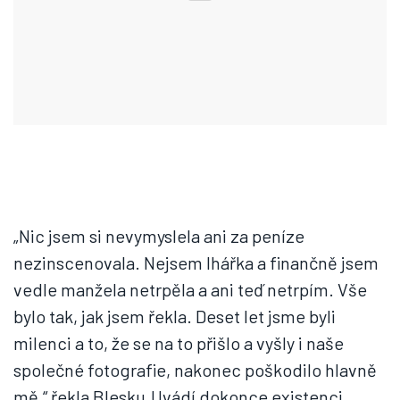
„Nic jsem si nevymyslela ani za peníze
nezinscenovala. Nejsem lhářka a finančně jsem
vedle manžela netrpěla a ani teď netrpím. Vše
bylo tak, jak jsem řekla. Deset let jsme byli
milenci a to, že se na to přišlo a vyšly i naše
společné fotografie, nakonec poškodilo hlavně
mě,“ řekla Blesku.Uvádí dokonce existenci