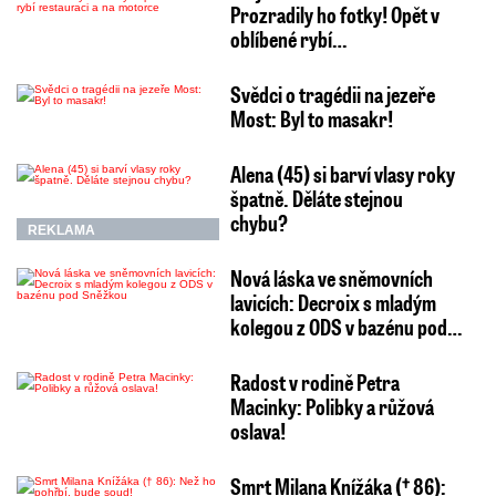
Prozradily ho fotky! Opět v
oblíbené rybí…
Svědci o tragédii na jezeře
Most: Byl to masakr!
Alena (45) si barví vlasy roky
špatně. Děláte stejnou
chybu?
REKLAMA
Nová láska ve sněmovních
lavicích: Decroix s mladým
kolegou z ODS v bazénu pod…
Radost v rodině Petra
Macinky: Polibky a růžová
oslava!
Smrt Milana Knížáka († 86):