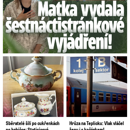
Sběratelé šílí po cukřenkách
Hrůza na Teplicku: Vlak vláčel
po babičce: Statisícová
ženu i s kočárkem!