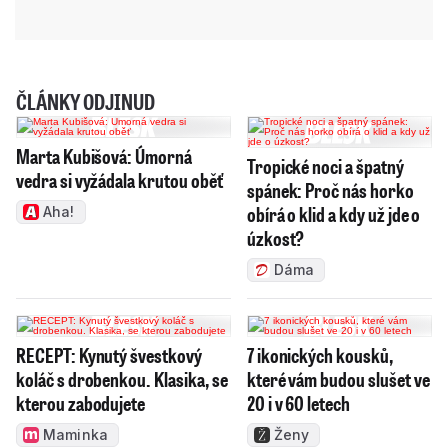
ČLÁNKY ODJINUD
Marta Kubišová: Úmorná
Tropické noci a špatný
vedra si vyžádala krutou oběť
spánek: Proč nás horko
obírá o klid a kdy už jde o
Aha!
úzkost?
Dáma
RECEPT: Kynutý švestkový
7 ikonických kousků,
koláč s drobenkou. Klasika, se
které vám budou slušet ve
kterou zabodujete
20 i v 60 letech
Maminka
Ženy