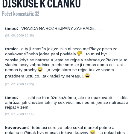
DISKUSE K ČLÁNKU
Počet komentářů: 32
timbo:
VRAZDA NA ROZREJPANY ZAHRADE.....
(03. 08. 2009 15:38)
tomio:
a ty ji znas?a jak,ze jsi s ni neco mel?kdyz pises ze
opakovane?nebo jedna pani povidala
to musi byt
zenska,kdyz se natrasa a jeste se rejpe v zahrade,co?takze je to
vlastne sexy zahradnice,a tebe sere ze ji nemas doma co...asi
nemas ty prachy
,a tvoje stara se rejpe tak ve vasem
prazdnem uctu,co...tak radeji ty nereaguj,
(24. 07. 2009 17:55)
timbo:
......stát se to může každému, ale ne opakovaně.......děs
a hrůza, jak chování tak i ty sex věci, nic neumí, jen se natřásat a
rejpat v zemi
(24. 07. 2009 11:14)
koverovam:
tebe asi sere,ze tebe sukal manzel potme a
potajnu,co?jinak bys nepsala tekove kraviny,
,a pokud ctes