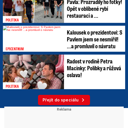
Pavla: Prozradily ho fotky!
Opět v oblíbené rybí
restauraci a ...
POLITIKA
Kalousek o prezidentovi: S
Pavlem jsem se nesmířil!
...a promluvil o návratu
EPICENTRUM
Radost v rodině Petra
Macinky: Polibky a růžová
oslava!
POLITIKA
Přejít do speciálu