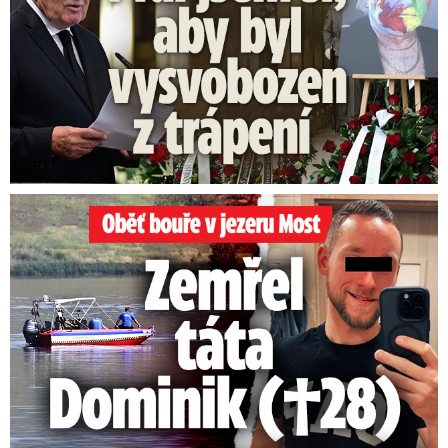
Oběť bouře v jezeru Most: Zemřel táta Dominik (†28)