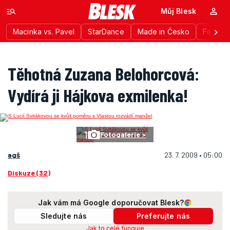
Můj Blesk
Macinka vs. Pavel
StarDance
Made in Česko
Festiva
Těhotná Zuzana Belohorcová:
Vydírá ji Hájkova exmilenka!
1
Fotogalerie >
agš
23. 7. 2009 • 05:00
Diskuze (32)
Jak vám má Google doporučovat Blesk?
Sledujte nás
Preferujte nás
Jak to celé funguje