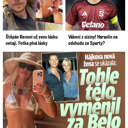
Štěpán Benoni už svou lásku
Vábení z ciziny! Haraslín na
netají. Fotka plná lásky
odchodu ze Sparty?
Tohle tělo nahradilo Belo: Nová partnerka se ukázala...