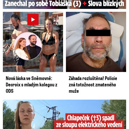
Nová láska ve Sněmovně:
Záhada rozluštěna! Policie
Decroix s mladým kolegou z
zná totožnost zmateného
ODS
muže
Smrtelný pád chlapce: Matka vydala vyjádření na 16 stran