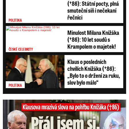
(†86): Státní pocty, plná
smuteční síň i nečekaní
řečníci
POLITIKA
Minulost Milana Knížáka
(†86): 10 let soudů s
Krampolem o majetek!
ČESKÉ CELEBRITY
Klaus o posledních
chvílích Knížáka (†86):
„Bylo to o držení za ruku,
slov bylo málo“
POLITIKA
Klausova mrazivá slova na pohřbu Knížáka: Přál jsem si...