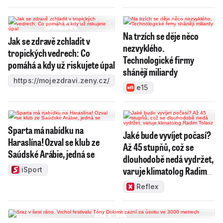
Na trzích se děje něco
Jak se zdravě zchladit v
nezvyklého.
tropických vedrech: Co
Technologické firmy
pomáhá a kdy už riskujete úpal
shánějí miliardy
https://mojezdravi.zeny.cz/
e15
Sparta má nabídku na
Jaké bude vyvíjet počasí?
Haraslína! Ozval se klub ze
Až 45 stupňů, což se
Saúdské Arábie, jedná se
dlouhodobě nedá vydržet,
varuje klimatolog Radim
iSport
Tolasz
Reflex