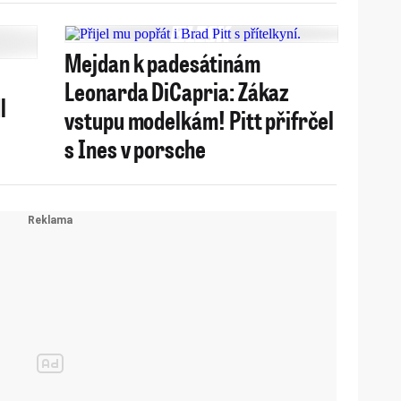
Mejdan k padesátinám
Leonarda DiCapria: Zákaz
l
vstupu modelkám! Pitt přifrčel
s Ines v porsche