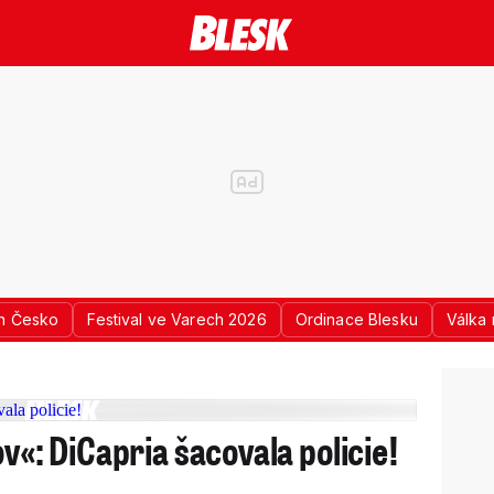
n Česko
Festival ve Varech 2026
Ordinace Blesku
Válka 
ov«: DiCapria šacovala policie!