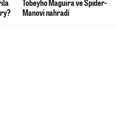
ila
Tobeyho Maguira ve Spider-
ery?
Manovi nahradí