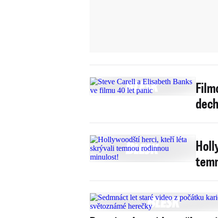
Film
dech
Holl
temn