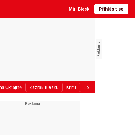
Můj Blesk
Přihlásit se
na Ukrajině
Zázrak Blesku
Krimi
Donald Trump
Sport