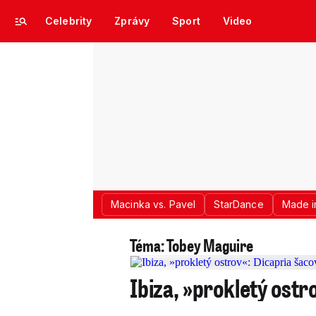
Celebrity
Zprávy
Sport
Video
Macinka vs. Pavel
StarDance
Made i
Téma: Tobey Maguire
Ibiza, »prokletý ostr