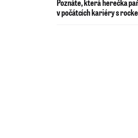
Poznáte, která herečka pař
v počátcích kariéry s rock