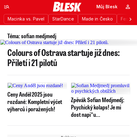
Můj Blesk
Macinka vs. Pavel
StarDance
Made in Česko
Festiva
Téma: sofian medjmedj
Colours of Ostrava startuje již dnes:
Přiletí i 21 pilotů
Ceny Anděl 2025 jsou
Zpěvák Sofian Medjmedj:
rozdané: Kompletní výčet
Psychický kolaps! Je mi
výherců i poražených!
dost napi*u...