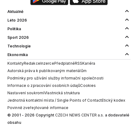
Aktuálně
Léto 2026
Politika
Sport 2026
Technologie
Ekonomika
Kontakty
Redakce
Inzerce
Předplatné
RSS
Kariéra
Autorská práva k publikovaným materiálům
Podmínky pro užívání služby informační společnosti
Informace o zpracování osobních údajů
Cookies
Nastavení soukromí
Vlastnická struktura
Jednotná kontaktní místa / Single Points of Contact
Etický kodex
Povinně zveřejňované informace
© 2001 - 2026 Copyright
CZECH NEWS CENTER a.s.
a dodavatelé
obsahu