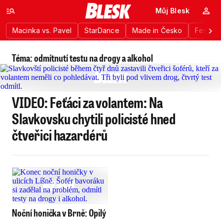
Můj Blesk
Macinka vs. Pavel
StarDance
Made in Česko
Festiva
Téma: odmítnutí testu na drogy a alkohol
VIDEO: Feťáci za volantem: Na
Slavkovsku chytili policisté hned
čtveřici hazardérů
Noční honička v Brně: Opilý