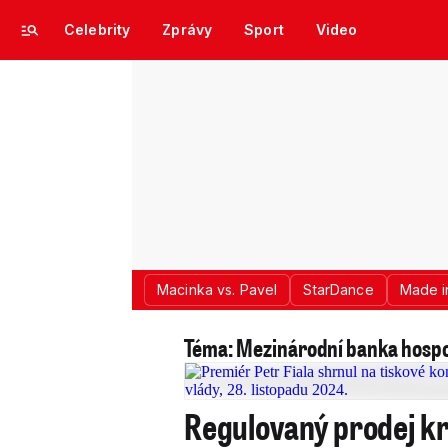
Celebrity
Zprávy
Sport
Video
Macinka vs. Pavel
StarDance
Made i
Téma: Mezinárodní banka hosp
Regulovaný prodej kr