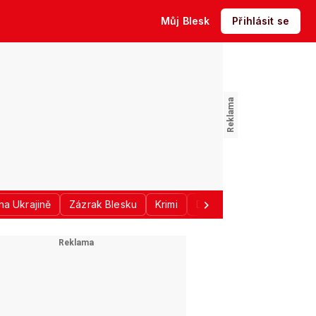
Můj Blesk
Přihlásit se
na Ukrajině
Zázrak Blesku
Krimi
Donald Trump
Sport