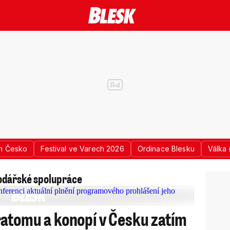
n Česko
Festival ve Varech 2026
Ordinace Blesku
Válka 
odářské spolupráce
atomu a konopí v Česku zatím