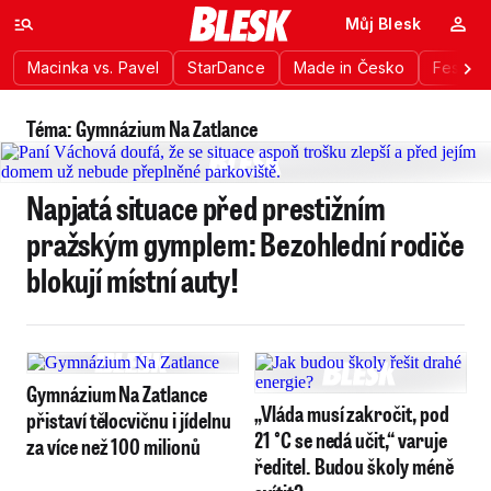
Můj Blesk
Macinka vs. Pavel
StarDance
Made in Česko
Festiva
Téma: Gymnázium Na Zatlance
Napjatá situace před prestižním
pražským gymplem: Bezohlední rodiče
blokují místní auty!
Gymnázium Na Zatlance
„Vláda musí zakročit, pod
přistaví tělocvičnu i jídelnu
21 °C se nedá učit,“ varuje
za více než 100 milionů
ředitel. Budou školy méně