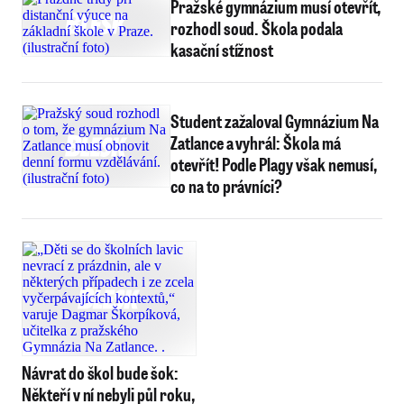
Pražské gymnázium musí otevřít,
rozhodl soud. Škola podala
kasační stížnost
Student zažaloval Gymnázium Na
Zatlance a vyhrál: Škola má
otevřít! Podle Plagy však nemusí,
co na to právníci?
Návrat do škol bude šok:
Někteří v ní nebyli půl roku,