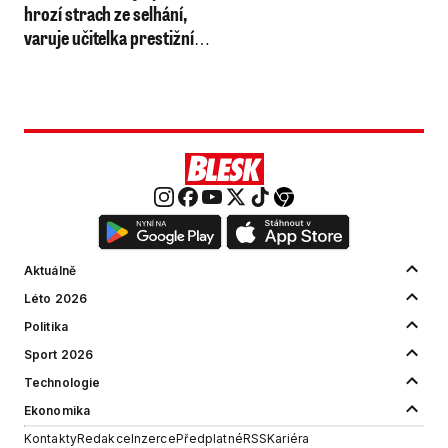
hrozí strach ze selhání,
varuje učitelka prestižního
gymnázia
Aktuálně
Léto 2026
Politika
Sport 2026
Technologie
Ekonomika
Kontakty
Redakce
Inzerce
Předplatné
RSS
Kariéra