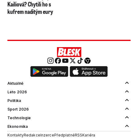
Kailiová? Chytili ho s
kufrem naditým eury
Aktuálně
Léto 2026
Politika
Sport 2026
Technologie
Ekonomika
Kontakty
Redakce
Inzerce
Předplatné
RSS
Kariéra