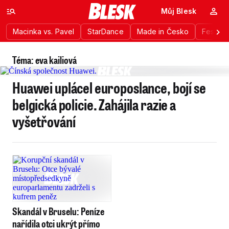
Můj Blesk
Macinka vs. Pavel
StarDance
Made in Česko
Festiva
Téma: eva kailiová
Huawei uplácel europoslance, bojí se
belgická policie. Zahájila razie a
vyšetřování
Skandál v Bruselu: Peníze
nařídila otci ukrýt přímo