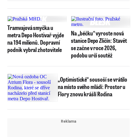
Tramvajová smyčka u
Na „béčku“ vyroste nová
metra Depo Hostivař vyjde
stanice Depo Zličín: Stavět
na 194 milionů. Dopravní
se začne v roce 2026,
podnik vybral zhotovitele
podobu určí soutěž
„Optimistické“ sousoší se vrátilo
na místo svého mládí: Prostor u
Flory znovu krášlí Rodina