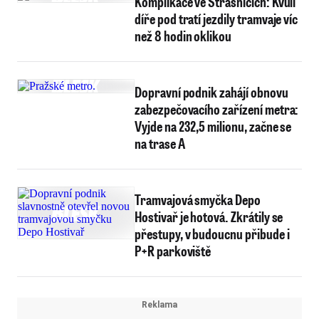
Komplikace ve Strašnicích: Kvůli
díře pod tratí jezdily tramvaje víc
než 8 hodin oklikou
Dopravní podnik zahájí obnovu
zabezpečovacího zařízení metra:
Vyjde na 232,5 milionu, začne se
na trase A
Tramvajová smyčka Depo
Hostivař je hotová. Zkrátily se
přestupy, v budoucnu přibude i
P+R parkoviště