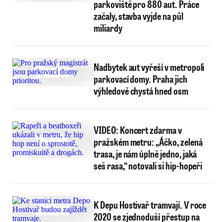
parkoviště pro 880 aut. Práce
začaly, stavba vyjde na půl
miliardy
Nadbytek aut vyřeší v metropoli
parkovací domy. Praha jich
výhledově chystá hned osm
VIDEO: Koncert zdarma v
pražském metru: „Áčko, zelená
trasa, je nám úplně jedno, jaká
seš rasa,“ notovali si hip-hopeři
K Depu Hostivař tramvají. V roce
2020 se zjednoduší přestup na