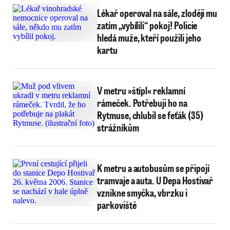
Lékař operoval na sále, zloději mu
zatím „vybílili“ pokoj! Policie
hledá muže, kteří použili jeho
kartu
V metru »štípl« reklamní
rámeček. Potřebuji ho na
Rytmuse, chlubil se feťák (35)
strážníkům
K metru a autobusům se připojí
tramvaje a auta. U Depa Hostivař
vznikne smyčka, vbrzku i
parkoviště