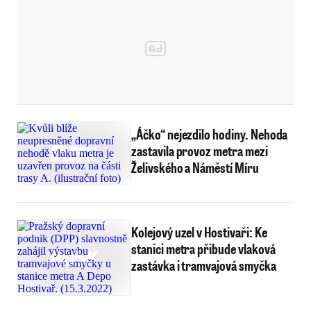
„Áčko“ nejezdilo hodiny. Nehoda
zastavila provoz metra mezi
Želivského a Náměstí Míru
Kolejový uzel v Hostivaři: Ke
stanici metra přibude vlaková
zastávka i tramvajová smyčka