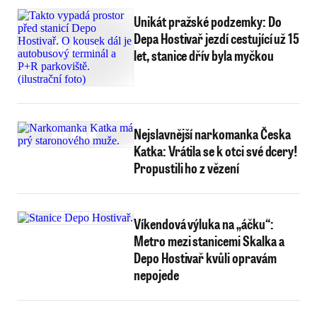
Unikát pražské podzemky: Do
Depa Hostivař jezdí cestující už 15
let, stanice dřív byla myčkou
Nejslavnější narkomanka Česka
Katka: Vrátila se k otci své dcery!
Propustili ho z vězení
Víkendová výluka na „áčku“:
Metro mezi stanicemi Skalka a
Depo Hostivař kvůli opravám
nepojede