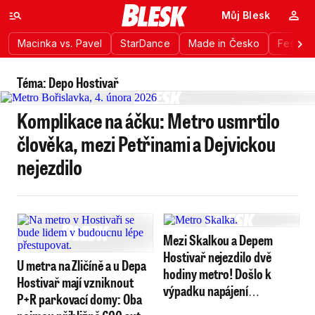
Můj Blesk
Macinka vs. Pavel
StarDance
Made in Česko
Festiva
Téma: Depo Hostivař
Komplikace na áčku: Metro usmrtilo
člověka, mezi Petřinami a Dejvickou
nejezdilo
Mezi Skalkou a Depem
Hostivař nejezdilo dvě
U metra na Zličíně a u Depa
hodiny metro! Došlo k
Hostivař mají vzniknout
výpadku napájení
P+R parkovací domy: Oba
elektřinou