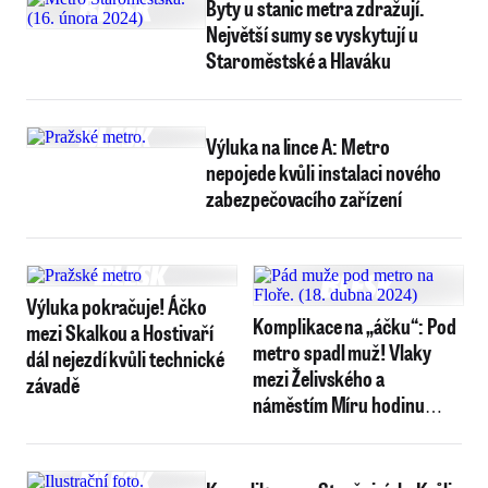
Byty u stanic metra zdražují.
Největší sumy se vyskytují u
Staroměstské a Hlaváku
Výluka na lince A: Metro
nepojede kvůli instalaci nového
zabezpečovacího zařízení
Výluka pokračuje! Áčko
Komplikace na „áčku“: Pod
mezi Skalkou a Hostivaří
metro spadl muž! Vlaky
dál nejezdí kvůli technické
mezi Želivského a
závadě
náměstím Míru hodinu
nejezdily