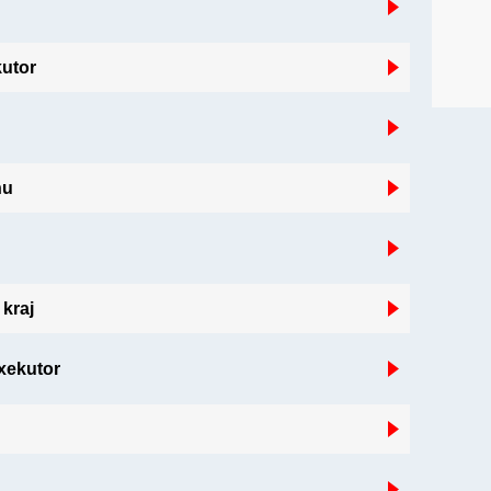
kutor
hu
kraj
xekutor