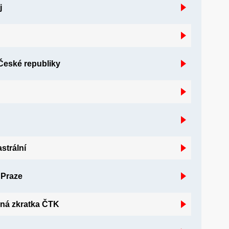
j
České republiky
strální
 Praze
ená zkratka ČTK