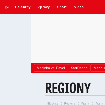
Celebrity
Zprávy
Sport
Video
Macinka vs. Pavel
StarDance
Made i
REGIONY
Regiony
Blesk.cz
Regiony
Praha
Praha