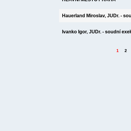
Hauerland Miroslav, JUDr. - so
Ivanko Igor, JUDr. - soudní exe
1
2