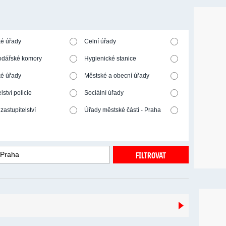
é úřady
Celní úřady
dářské komory
Hygienické stanice
ké úřady
Městské a obecní úřady
lství policie
Sociální úřady
 zastupitelství
Úřady městské části - Praha