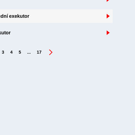
udní exekutor
kutor
3
4
5
...
17