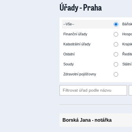
>
>
>
>
Úřady - Praha
--Vše--
Báňsk
Finanční úřady
Hospo
Katastrální úřady
Krajs
Ostatní
Ředite
Soudy
Státní
Zdravotní pojišťovny
Borská Jana - notářka