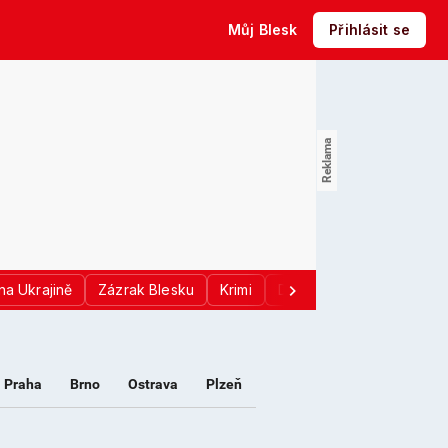
Můj Blesk
Přihlásit se
na Ukrajině
Zázrak Blesku
Krimi
Donald Trump
Sport
Praha
Brno
Ostrava
Plzeň