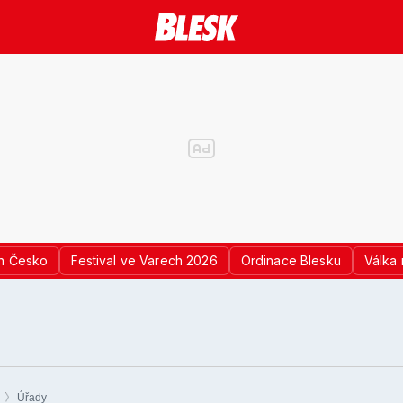
n Česko
Festival ve Varech 2026
Ordinace Blesku
Válka 
Úřady