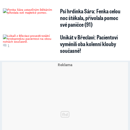
Psí hrdinka Sára: Fenka celou
noc štěkala, přivolala pomoc
své paničce (91)
Unikát v Břeclavi: Pacientovi
vyměnili oba kolenní klouby
1
současně!