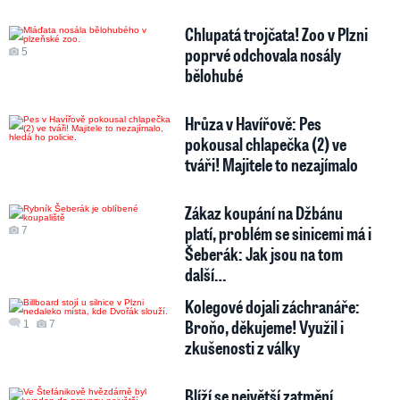
Chlupatá trojčata! Zoo v Plzni
poprvé odchovala nosály
5
bělohubé
Hrůza v Havířově: Pes
pokousal chlapečka (2) ve
tváři! Majitele to nezajímalo
Zákaz koupání na Džbánu
platí, problém se sinicemi má i
7
Šeberák: Jak jsou na tom
další…
Kolegové dojali záchranáře:
Broňo, děkujeme! Využil i
1
7
zkušenosti z války
Blíží se největší zatmění