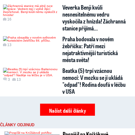
Veverka Benji kvůli
nesnesitelnému vedru
16
vyskočila z hnízda! Záchranná
stanice přijímá…
Praha bodovala v novém
žebříčku: Patří mezi
13
nejatraktivnější turistická
města světa!
Beatka (5) trpí vzácnou
nemocí: V mozku se jí ukládá
3
13
"odpad"! Rodina doufá v léčbu
v USA
Načíst další články
ČLÁNKY ODJINUD
Pospíšil na Knížákově