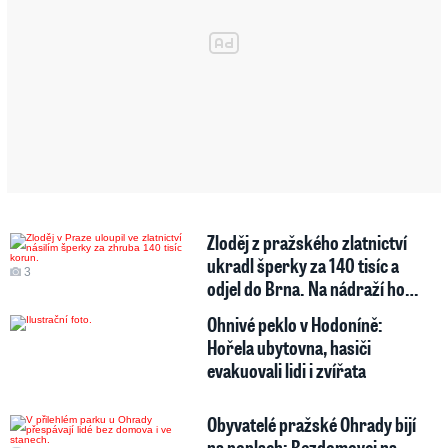
Zloděj z pražského zlatnictví
ukradl šperky za 140 tisíc a
3
odjel do Brna. Na nádraží ho…
Ohnivé peklo v Hodoníně:
Hořela ubytovna, hasiči
evakuovali lidi i zvířata
Obyvatelé pražské Ohrady bijí
na poplach: Bezdomovci na