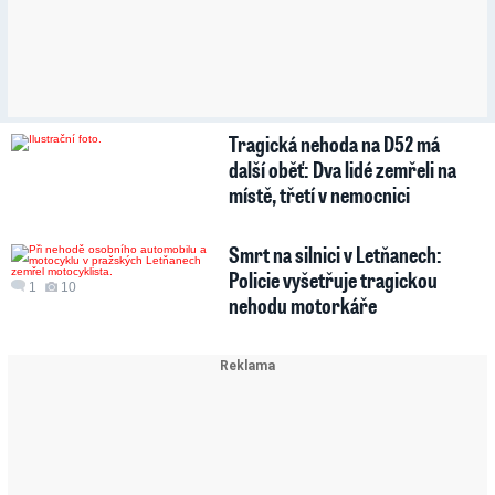
Tragická nehoda na D52 má
další oběť: Dva lidé zemřeli na
místě, třetí v nemocnici
Smrt na silnici v Letňanech:
Policie vyšetřuje tragickou
1
10
nehodu motorkáře