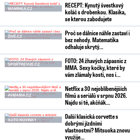
RECEPT: Kynutý švestkový
MAMINKA.CZ
koláč s drobenkou. Klasika,
se kterou zabodujete
Proč se dálnice náhle zastaví i
ŽIVĚ.CZ
bez nehody. Matematika
odhaluje skrytý…
FOTO: 24 žhavých zápasnic z
SPORTREVUE.CZ
MMA. Sexy kočky, které by
vám zlámaly kosti, nos i…
Netflix a 30 nejoblíbenějších
filmů a seriálů v srpnu 2026.
AVMANIA.CZ
Najdu si tě, akčňák…
Další klasická corvette s
AUTO NOVINKY
dobrými jízdními
vlastnostmi? Mitsuoka znovu
využije…