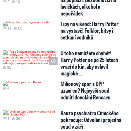
2
10
lavičkách, alkohol a
nepořádek
Tipy na víkend: Harry Potter
11
65
na výstavě! Folklor, bitvy i
setkání vodníků
U toho nemůžete chybět!
Harry Potter se po 25 letech
vrací do kin, aby oslavil
31
magické …
Milionový spor s DPP
4
uzavřen? Nejvyšší soud
odmítl dovolání Rencaru
Kauza psychiatra Cimického
pokračuje: Odvolání projedná
1
36
soud v září