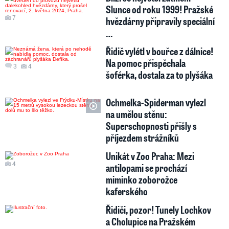
Slunce od roku 1999! Pražské
7
hvězdárny připravily speciální
…
Řidič vylétl v bouřce z dálnice!
Na pomoc přispěchala
3
4
šoférka, dostala za to plyšáka
Ochmelka-Spiderman vylezl
na umělou stěnu:
Superschopnosti přišly s
příjezdem strážníků
Unikát v Zoo Praha: Mezi
4
antilopami se prochází
miminko zoborožce
kaferského
Řidiči, pozor! Tunely Lochkov
a Cholupice na Pražském