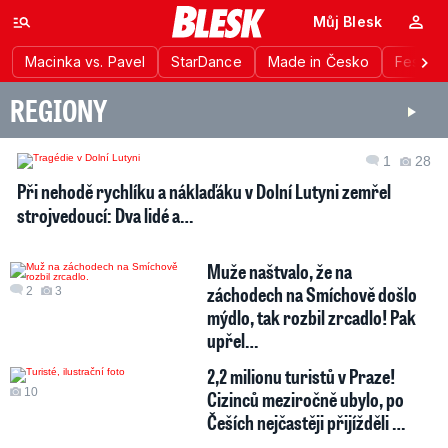
Můj Blesk
Macinka vs. Pavel
StarDance
Made in Česko
Festiva
REGIONY
1
28
Při nehodě rychlíku a náklaďáku v Dolní Lutyni zemřel
strojvedoucí: Dva lidé a…
Muže naštvalo, že na
záchodech na Smíchově došlo
2
3
mýdlo, tak rozbil zrcadlo! Pak
upřel…
2,2 milionu turistů v Praze!
10
Cizinců meziročně ubylo, po
Češích nejčastěji přijížděli …