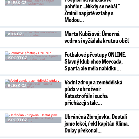
BLESK.CZ
pohřbu: „Nikdy se nebál.“
Zmínil napjaté vztahy s
Medou…
Marta Kubišová: Úmorná
AHA.CZ
vedra si vyžádala krutou oběť
Fotbalové přestupy ONLINE:
ISPORT.CZ
Slavný klub chce Mercada,
Sparta ale měla nabídku…
Vodní zdroje a zemědělská
BLESK.CZ
půda v ohrožení:
Katastrofální sucha
přicházejí stále…
Ubráněná Zbrojovka. Dostali
ISPORT.CZ
jsme lekci, řekl kapitán Klíma.
Dulay překonal…