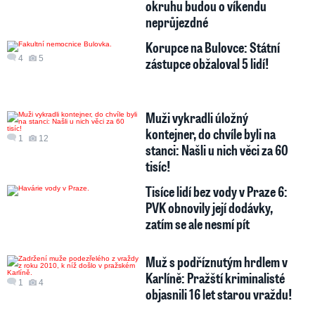
okruhu budou o víkendu
neprůjezdné
Korupce na Bulovce: Státní
4
5
zástupce obžaloval 5 lidí!
Muži vykradli úložný
kontejner, do chvíle byli na
1
12
stanci: Našli u nich věci za 60
tisíc!
Tisíce lidí bez vody v Praze 6:
PVK obnovily její dodávky,
zatím se ale nesmí pít
Muž s podříznutým hrdlem v
Karlíně: Pražští kriminalisté
1
4
objasnili 16 let starou vraždu!