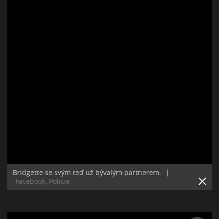
Bridgette se svým teď už bývalým partnerem.
|
Facebook, Policie