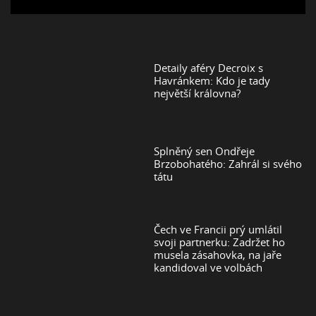
Detaily aféry Decroix s
Havránkem: Kdo je tady
největší královna?
Splněný sen Ondřeje
Brzobohatého: Zahrál si svého
tátu
Čech ve Francii prý umlátil
svoji partnerku: Zadržet ho
musela zásahovka, na jaře
kandidoval ve volbách