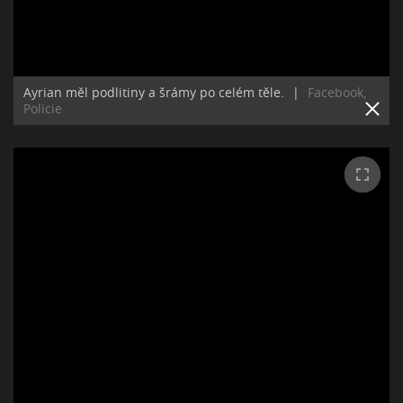
Ayrian měl podlitiny a šrámy po celém těle.
|
Facebook,
Policie