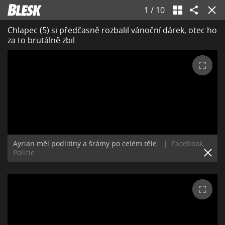
1
/
10
Chlapec (5) si předčasně rozbalil vánoční dárek, otec ho
za to brutálně zbil
Ayrian měl podlitiny a šrámy po celém těle.
|
Facebook,
Policie