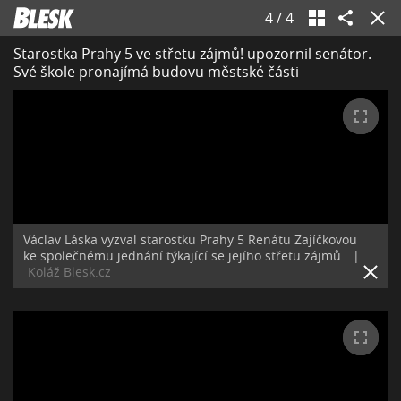
4
/
4
Starostka Prahy 5 ve střetu zájmů! upozornil senátor.
Své škole pronajímá budovu městské části
Václav Láska vyzval starostku Prahy 5 Renátu Zajíčkovou
ke společnému jednání týkající se jejího střetu zájmů.
|
Koláž Blesk.cz