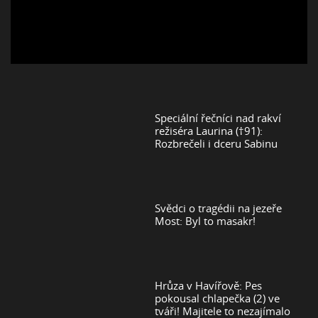
Speciální řečníci nad rakví
režiséra Laurina (†91):
Rozbrečeli i dceru Sabinu
Svědci o tragédii na jezeře
Most: Byl to masakr!
Hrůza v Havířově: Pes
pokousal chlapečka (2) ve
tváři! Majitele to nezajímalo