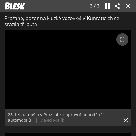
3
/
3
Pražané, pozor na kluzké vozovky! V Kunraticích se
srazila tři auta
28. ledna došlo v Praze 4 k dopravní nehodě tří
automobilů.
|
David Malík