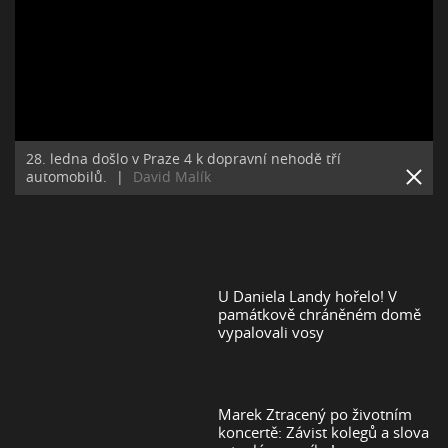
28. ledna došlo v Praze 4 k dopravní nehodě tří
automobilů.
|
David Malík
U Daniela Landy hořelo! V
památkově chráněném domě
vypalovali vosy
Marek Ztracený po životním
koncertě: Závist kolegů a slova