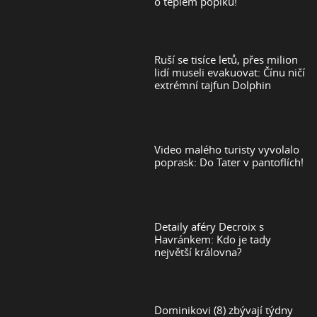
o teplém popíku!
Ruší se tisíce letů, přes milion
lidí museli evakuovat: Čínu ničí
extrémní tajfun Dolphin
Video malého turisty vyvolalo
poprask: Do Tater v pantoflích!
Detaily aféry Decroix s
Havránkem: Kdo je tady
největší královna?
Dominikovi (8) zbývají týdny