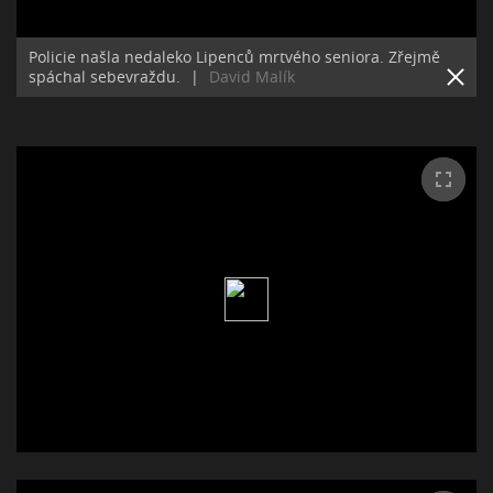
Policie našla nedaleko Lipenců mrtvého seniora. Zřejmě
spáchal sebevraždu.
|
David Malík