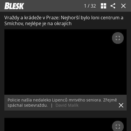
1
/
32
Vraždy a krádeže v Praze: Nejhorší bylo loni centrum a
Smíchov, nejlépe je na okrajích
Policie našla nedaleko Lipenců mrtvého seniora. Zřejmě
spáchal sebevraždu.
|
David Malík