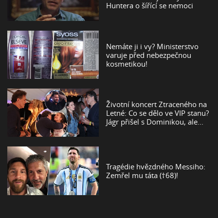
Huntera o šířící se nemoci
Nemáte ji i vy? Ministerstvo
varuje před nebezpečnou
kosmetikou!
Životní koncert Ztraceného na
Letné: Co se dělo ve VIP stanu?
Jágr přišel s Dominikou, ale...
Tragédie hvězdného Messiho:
Zemřel mu táta (†68)!