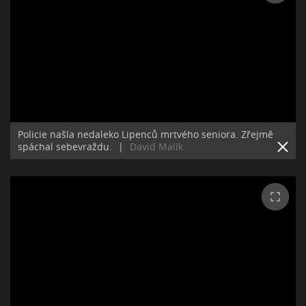
Policie našla nedaleko Lipenců mrtvého seniora. Zřejmě
spáchal sebevraždu.
|
David Malík