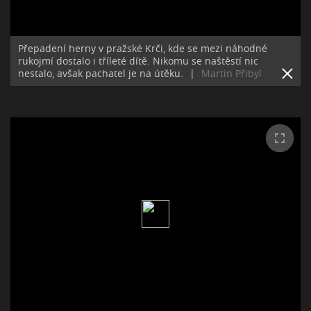
Přepadení herny v pražské Krči, kde se mezi náhodné
rukojmí dostalo i tříleté dítě. Nikomu se naštěstí nic
nestalo, avšak pachatel je na útěku.
|
Martin Přibyl