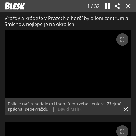
1
/
32
Vraždy a krádeže v Praze: Nejhorší bylo loni centrum a
Smíchov, nejlépe je na okrajích
Policie našla nedaleko Lipenců mrtvého seniora. Zřejmě
spáchal sebevraždu.
|
David Malík