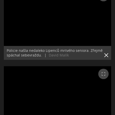
Policie našla nedaleko Lipenců mrtvého seniora. Zřejmě
spáchal sebevraždu.
|
David Malík