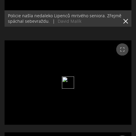
Policie našla nedaleko Lipenců mrtvého seniora. Zřejmě
spáchal sebevraždu.
|
David Malík