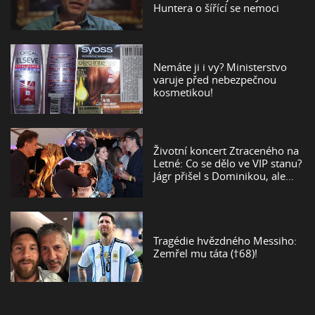
Huntera o šířící se nemoci
Nemáte ji i vy? Ministerstvo
varuje před nebezpečnou
kosmetikou!
Životní koncert Ztraceného na
Letné: Co se dělo ve VIP stanu?
Jágr přišel s Dominikou, ale...
Tragédie hvězdného Messiho:
Zemřel mu táta (†68)!