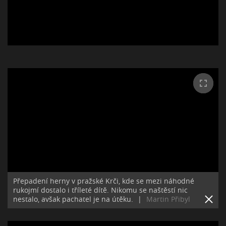
Přepadení herny v pražské Krči, kde se mezi náhodné
rukojmí dostalo i tříleté dítě. Nikomu se naštěstí nic
nestalo, avšak pachatel je na útěku.
|
Martin Přibyl